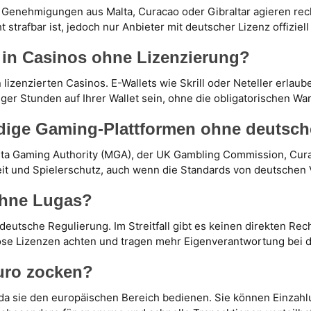
n Genehmigungen aus Malta, Curacao oder Gibraltar agieren rech
 strafbar ist, jedoch nur Anbieter mit deutscher Lizenz offiziel
in Casinos ohne Lizenzierung?
lizenzierten Casinos. E-Wallets wie Skrill oder Neteller erla
r Stunden auf Ihrer Wallet sein, ohne die obligatorischen War
dige Gaming-Plattformen ohne deutsch
alta Gaming Authority (MGA), der UK Gambling Commission, Cu
eit und Spielerschutz, auch wenn die Standards von deutschen
ohne Lugas?
e deutsche Regulierung. Im Streitfall gibt es keinen direkten 
se Lizenzen achten und tragen mehr Eigenverantwortung bei de
uro zocken?
o, da sie den europäischen Bereich bedienen. Sie können Einza