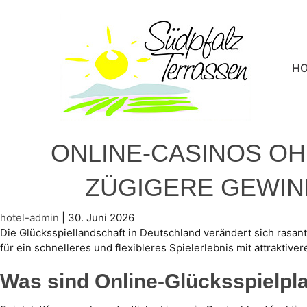
H
ONLINE-CASINOS OH
ÜGIGERE GEWINN
hotel-admin
|
30. Juni 2026
Die Glücksspiellandschaft in Deutschland verändert sich rasan
für ein schnelleres und flexibleres Spielerlebnis mit attrakt
Was sind Online-Glücksspielpl