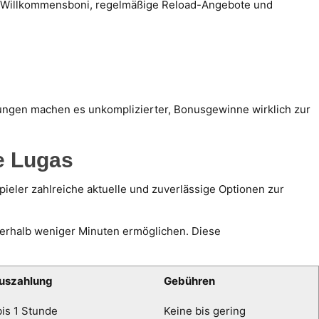
ere Willkommensboni, regelmäßige Reload-Angebote und
ungen machen es unkomplizierter, Bonusgewinne wirklich zur
e Lugas
ieler zahlreiche aktuelle und zuverlässige Optionen zur
nerhalb weniger Minuten ermöglichen. Diese
Auszahlung
Gebühren
is 1 Stunde
Keine bis gering