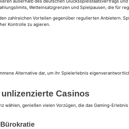
onieren außerhalb des deutschen Glücksspielstaatsvertrags und 
ahlungslimits, Wetteinsatzgrenzen und Spielpausen, die für regu
 den zahlreichen Vorteilen gegenüber regulierten Anbietern. Sp
er Kontrolle zu agieren.
mmene Alternative dar, um ihr Spielerlebnis eigenverantwortlic
 unlizenzierte Casinos
enz wählen, genießen vielen Vorzügen, die das Gaming-Erlebnis 
Bürokratie