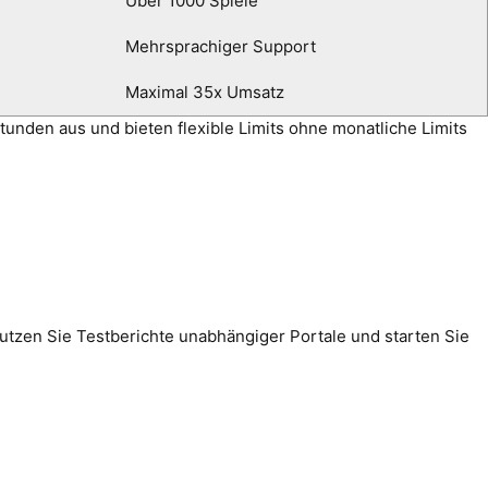
Über 1000 Spiele
Mehrsprachiger Support
Maximal 35x Umsatz
tunden aus und bieten flexible Limits ohne monatliche Limits
Nutzen Sie Testberichte unabhängiger Portale und starten Sie