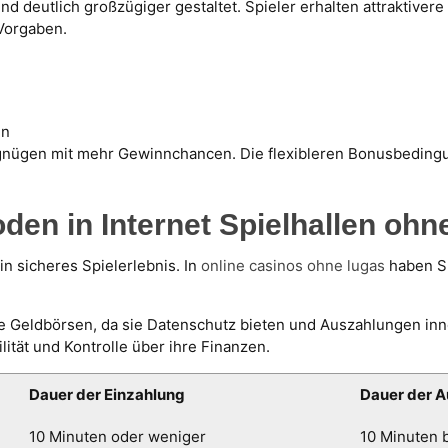
d deutlich großzügiger gestaltet. Spieler erhalten attraktiv
Vorgaben.
en
rgnügen mit mehr Gewinnchancen. Die flexibleren Bonusbeding
en in Internet Spielhallen ohn
n sicheres Spielerlebnis. In
online casinos ohne lugas
haben Sp
he Geldbörsen, da sie Datenschutz bieten und Auszahlungen in
tät und Kontrolle über ihre Finanzen.
Dauer der Einzahlung
Dauer der 
10 Minuten oder weniger
10 Minuten b