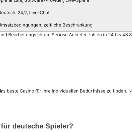
pielanzahl, Software-Provider, Live-Spiele
eutsch, 24/7, Live-Chat
Umsatzbedingungen, zeitliche Beschränkung
 und Bearbeitungszeiten. Seriöse Anbieter zahlen in 24 bis 48 S
as beste Casino für Ihre individuellen Bedürfnisse zu finden. 
 für deutsche Spieler?