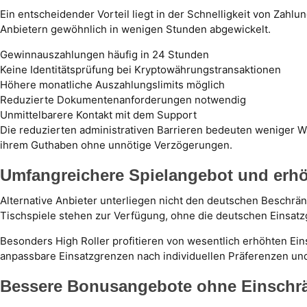
Ein entscheidender Vorteil liegt in der Schnelligkeit von Zah
Anbietern gewöhnlich in wenigen Stunden abgewickelt.
Gewinnauszahlungen häufig in 24 Stunden
Keine Identitätsprüfung bei Kryptowährungstransaktionen
Höhere monatliche Auszahlungslimits möglich
Reduzierte Dokumentenanforderungen notwendig
Unmittelbarere Kontakt mit dem Support
Die reduzierten administrativen Barrieren bedeuten weniger W
ihrem Guthaben ohne unnötige Verzögerungen.
Umfangreichere Spielangebot und erhöh
Alternative Anbieter unterliegen nicht den deutschen Beschrä
Tischspiele stehen zur Verfügung, ohne die deutschen Einsat
Besonders High Roller profitieren von wesentlich erhöhten Ein
anpassbare Einsatzgrenzen nach individuellen Präferenzen und
Bessere Bonusangebote ohne Einschr