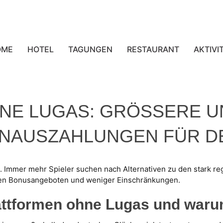
OME
HOTEL
TAGUNGEN
RESTAURANT
AKTIVI
NE LUGAS: GRÖSSERE UN
AUSZAHLUNGEN FÜR DE
t. Immer mehr Spieler suchen nach Alternativen zu den stark r
iveren Bonusangeboten und weniger Einschränkungen.
attformen ohne Lugas und warum