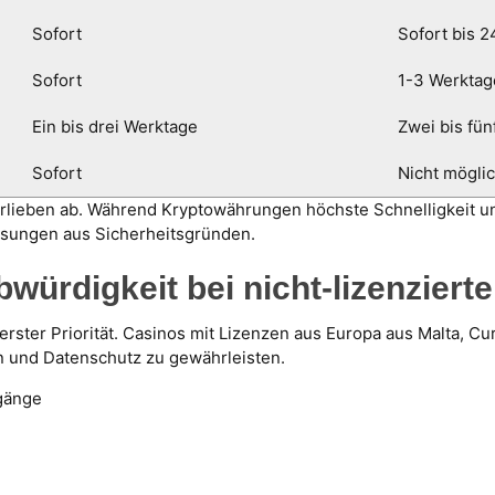
Sofort
Sofort bis 
Sofort
1-3 Werktag
Ein bis drei Werktage
Zwei bis fün
Sofort
Nicht mögli
rlieben ab. Während Kryptowährungen höchste Schnelligkeit un
isungen aus Sicherheitsgründen.
würdigkeit bei nicht-lizenziert
berster Priorität. Casinos mit Lizenzen aus Europa aus Malta, C
n und Datenschutz zu gewährleisten.
gänge