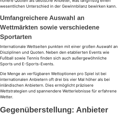
höhere Quoten als deutsche Anbieter, was langfristig einen
wesentlichen Unterschied in der Gewinnbilanz bewirken kann.
Umfangreichere Auswahl an
Wettmärkten sowie verschiedene
Sportarten
Internationale Wettseiten punkten mit einer großen Auswahl an
Disziplinen und Quoten. Neben den etablierten Events wie
Fußball sowie Tennis finden sich auch außergewöhnliche
Sports und E-Sports-Events.
Die Menge an verfügbaren Wettoptionen pro Spiel ist bei
internationalen Anbietern oft drei bis vier Mal höher als bei
inländischen Anbietern. Dies ermöglicht präzisere
Wettstrategien und spannendere Wetterlebnisse für erfahrene
Wetter.
Gegenüberstellung: Anbieter