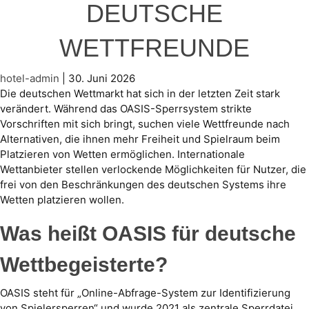
DEUTSCHE
WETTFREUNDE
hotel-admin
|
30. Juni 2026
Die deutschen Wettmarkt hat sich in der letzten Zeit stark
verändert. Während das OASIS-Sperrsystem strikte
Vorschriften mit sich bringt, suchen viele Wettfreunde nach
Alternativen, die ihnen mehr Freiheit und Spielraum beim
Platzieren von Wetten ermöglichen. Internationale
Wettanbieter stellen verlockende Möglichkeiten für Nutzer, die
frei von den Beschränkungen des deutschen Systems ihre
Wetten platzieren wollen.
Was heißt OASIS für deutsche
Wettbegeisterte?
OASIS steht für „Online-Abfrage-System zur Identifizierung
von Spielersperren“ und wurde 2021 als zentrale Sperrdatei