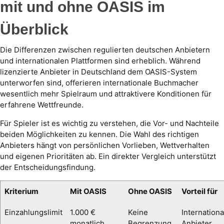
mit und ohne OASIS im
Überblick
Die Differenzen zwischen regulierten deutschen Anbietern
und internationalen Plattformen sind erheblich. Während
lizenzierte Anbieter in Deutschland dem OASIS-System
unterworfen sind, offerieren internationale Buchmacher
wesentlich mehr Spielraum und attraktivere Konditionen für
erfahrene Wettfreunde.
Für Spieler ist es wichtig zu verstehen, die Vor- und Nachteile
beiden Möglichkeiten zu kennen. Die Wahl des richtigen
Anbieters hängt von persönlichen Vorlieben, Wettverhalten
und eigenen Prioritäten ab. Ein direkter Vergleich unterstützt
der Entscheidungsfindung.
Kriterium
Mit OASIS
Ohne OASIS
Vorteil für
Einzahlungslimit
1.000 €
Keine
Internationa
monatlich
Begrenzung
Anbieter