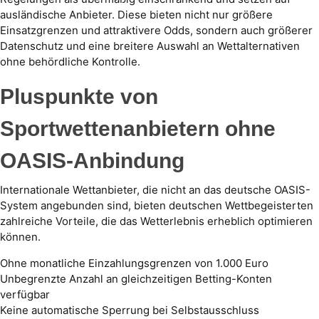
ausländische Anbieter. Diese bieten nicht nur größere
Einsatzgrenzen und attraktivere Odds, sondern auch größerer
Datenschutz und eine breitere Auswahl an Wettalternativen
ohne behördliche Kontrolle.
Pluspunkte von
Sportwettenanbietern ohne
OASIS-Anbindung
Internationale Wettanbieter, die nicht an das deutsche OASIS-
System angebunden sind, bieten deutschen Wettbegeisterten
zahlreiche Vorteile, die das Wetterlebnis erheblich optimieren
können.
Ohne monatliche Einzahlungsgrenzen von 1.000 Euro
Unbegrenzte Anzahl an gleichzeitigen Betting-Konten
verfügbar
Keine automatische Sperrung bei Selbstausschluss