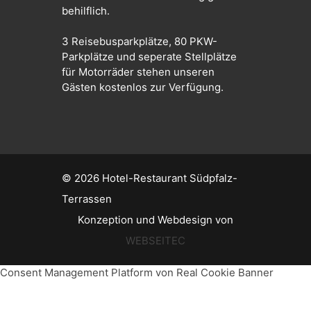
behilflich.
3 Reisebusparkplätze, 80 PKW-
Parkplätze und seperate Stellplätze
für Motorräder stehen unseren
Gästen kostenlos zur Verfügung.
© 2026
Hotel-Restaurant Südpfalz-
Terrassen
Konzeption und Webdesign von
WEBSEITEC
Consent Management Platform von Real Cookie Banner