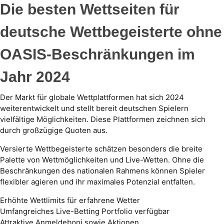
Die besten Wettseiten für
deutsche Wettbegeisterte ohne
OASIS-Beschränkungen im
Jahr 2024
Der Markt für globale Wettplattformen hat sich 2024
weiterentwickelt und stellt bereit deutschen Spielern
vielfältige Möglichkeiten. Diese Plattformen zeichnen sich
durch großzügige Quoten aus.
Versierte Wettbegeisterte schätzen besonders die breite
Palette von Wettmöglichkeiten und Live-Wetten. Ohne die
Beschränkungen des nationalen Rahmens können Spieler
flexibler agieren und ihr maximales Potenzial entfalten.
Erhöhte Wettlimits für erfahrene Wetter
Umfangreiches Live-Betting Portfolio verfügbar
Attraktive Anmeldeboni sowie Aktionen