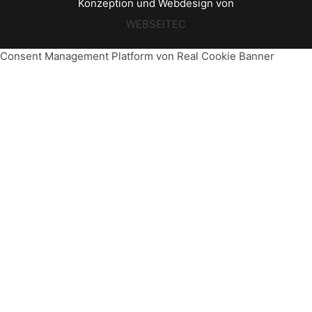
Konzeption und Webdesign von
WEBSEITEC
Consent Management Platform von Real Cookie Banner