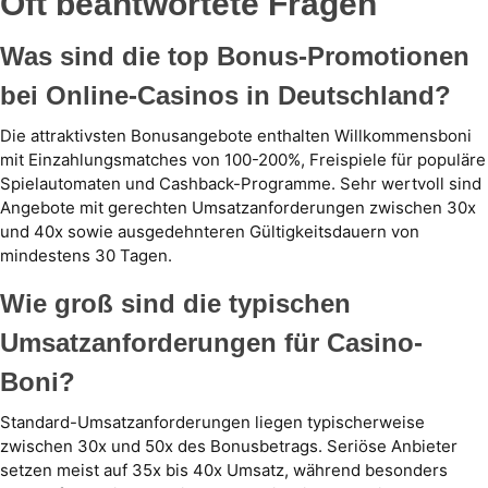
Oft beantwortete Fragen
Was sind die top Bonus-Promotionen
bei Online-Casinos in Deutschland?
Die attraktivsten Bonusangebote enthalten Willkommensboni
mit Einzahlungsmatches von 100-200%, Freispiele für populäre
Spielautomaten und Cashback-Programme. Sehr wertvoll sind
Angebote mit gerechten Umsatzanforderungen zwischen 30x
und 40x sowie ausgedehnteren Gültigkeitsdauern von
mindestens 30 Tagen.
Wie groß sind die typischen
Umsatzanforderungen für Casino-
Boni?
Standard-Umsatzanforderungen liegen typischerweise
zwischen 30x und 50x des Bonusbetrags. Seriöse Anbieter
setzen meist auf 35x bis 40x Umsatz, während besonders