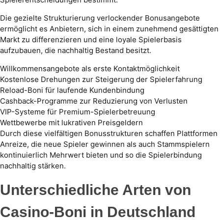
Die gezielte Strukturierung verlockender Bonusangebote
ermöglicht es Anbietern, sich in einem zunehmend gesättigten
Markt zu differenzieren und eine loyale Spielerbasis
aufzubauen, die nachhaltig Bestand besitzt.
Willkommensangebote als erste Kontaktmöglichkeit
Kostenlose Drehungen zur Steigerung der Spielerfahrung
Reload-Boni für laufende Kundenbindung
Cashback-Programme zur Reduzierung von Verlusten
VIP-Systeme für Premium-Spielerbetreuung
Wettbewerbe mit lukrativen Preisgeldern
Durch diese vielfältigen Bonusstrukturen schaffen Plattformen
Anreize, die neue Spieler gewinnen als auch Stammspielern
kontinuierlich Mehrwert bieten und so die Spielerbindung
nachhaltig stärken.
Unterschiedliche Arten von
Casino-Boni in Deutschland