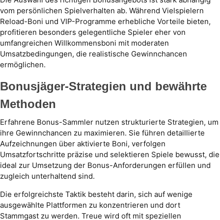
vom persönlichen Spielverhalten ab. Während Vielspielern
Reload-Boni und VIP-Programme erhebliche Vorteile bieten,
profitieren besonders gelegentliche Spieler eher von
umfangreichen Willkommensboni mit moderaten
Umsatzbedingungen, die realistische Gewinnchancen
ermöglichen.
Bonusjäger-Strategien und bewährte
Methoden
Erfahrene Bonus-Sammler nutzen strukturierte Strategien, um
ihre Gewinnchancen zu maximieren. Sie führen detaillierte
Aufzeichnungen über aktivierte Boni, verfolgen
Umsatzfortschritte präzise und selektieren Spiele bewusst, die
ideal zur Umsetzung der Bonus-Anforderungen erfüllen und
zugleich unterhaltend sind.
Die erfolgreichste Taktik besteht darin, sich auf wenige
ausgewählte Plattformen zu konzentrieren und dort
Stammgast zu werden. Treue wird oft mit speziellen