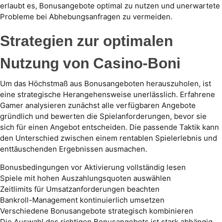
erlaubt es, Bonusangebote optimal zu nutzen und unerwartete
Probleme bei Abhebungsanfragen zu vermeiden.
Strategien zur optimalen
Nutzung von Casino-Boni
Um das Höchstmaß aus Bonusangeboten herauszuholen, ist
eine strategische Herangehensweise unerlässlich. Erfahrene
Gamer analysieren zunächst alle verfügbaren Angebote
gründlich und bewerten die Spielanforderungen, bevor sie
sich für einen Angebot entscheiden. Die passende Taktik kann
den Unterschied zwischen einem rentablen Spielerlebnis und
enttäuschenden Ergebnissen ausmachen.
Bonusbedingungen vor Aktivierung vollständig lesen
Spiele mit hohen Auszahlungsquoten auswählen
Zeitlimits für Umsatzanforderungen beachten
Bankroll-Management kontinuierlich umsetzen
Verschiedene Bonusangebote strategisch kombinieren
Die Auswahl des richtigen Bonusangebots ist stark abhängig