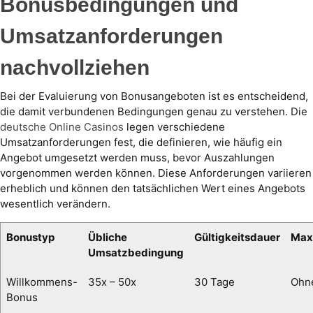
Bonusbedingungen und
Umsatzanforderungen
nachvollziehen
Bei der Evaluierung von Bonusangeboten ist es entscheidend,
die damit verbundenen Bedingungen genau zu verstehen. Die
deutsche Online Casinos
legen verschiedene
Umsatzanforderungen fest, die definieren, wie häufig ein
Angebot umgesetzt werden muss, bevor Auszahlungen
vorgenommen werden können. Diese Anforderungen variieren
erheblich und können den tatsächlichen Wert eines Angebots
wesentlich verändern.
Bonustyp
Übliche
Gültigkeitsdauer
Max
Umsatzbedingung
Willkommens-
35x – 50x
30 Tage
Ohne
Bonus