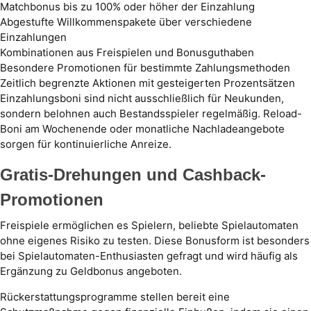
Matchbonus bis zu 100% oder höher der Einzahlung
Abgestufte Willkommenspakete über verschiedene
Einzahlungen
Kombinationen aus Freispielen und Bonusguthaben
Besondere Promotionen für bestimmte Zahlungsmethoden
Zeitlich begrenzte Aktionen mit gesteigerten Prozentsätzen
Einzahlungsboni sind nicht ausschließlich für Neukunden,
sondern belohnen auch Bestandsspieler regelmäßig. Reload-
Boni am Wochenende oder monatliche Nachladeangebote
sorgen für kontinuierliche Anreize.
Gratis-Drehungen und Cashback-
Promotionen
Freispiele ermöglichen es Spielern, beliebte Spielautomaten
ohne eigenes Risiko zu testen. Diese Bonusform ist besonders
bei Spielautomaten-Enthusiasten gefragt und wird häufig als
Ergänzung zu Geldbonus angeboten.
Rückerstattungsprogramme stellen bereit eine