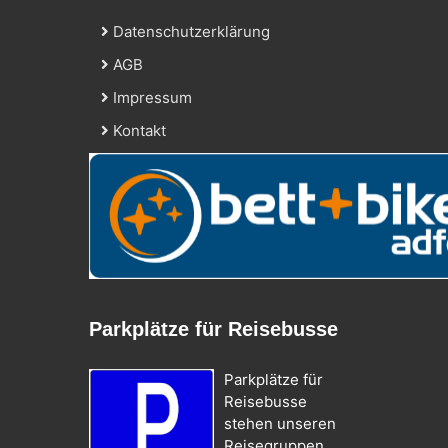
Datenschutzerklärung
AGB
Impressum
Kontakt
Parkplätze für Reisebusse
Parkplätze für
Reisebusse
stehen unseren
Reisegruppen