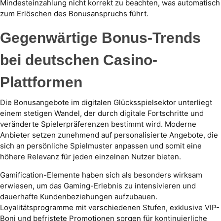
Mindesteinzahlung nicht korrekt zu beachten, was automatisch
zum Erlöschen des Bonusanspruchs führt.
Gegenwärtige Bonus-Trends
bei deutschen Casino-
Plattformen
Die Bonusangebote im digitalen Glücksspielsektor unterliegt
einem stetigen Wandel, der durch digitale Fortschritte und
veränderte Spielerpräferenzen bestimmt wird. Moderne
Anbieter setzen zunehmend auf personalisierte Angebote, die
sich an persönliche Spielmuster anpassen und somit eine
höhere Relevanz für jeden einzelnen Nutzer bieten.
Gamification-Elemente haben sich als besonders wirksam
erwiesen, um das Gaming-Erlebnis zu intensivieren und
dauerhafte Kundenbeziehungen aufzubauen.
Loyalitätsprogramme mit verschiedenen Stufen, exklusive VIP-
Boni und befristete Promotionen sorgen für kontinuierliche