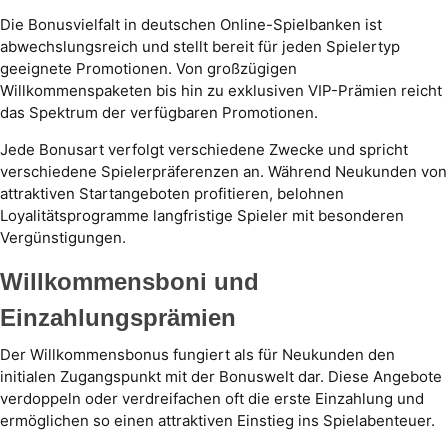
Die Bonusvielfalt in deutschen Online-Spielbanken ist
abwechslungsreich und stellt bereit für jeden Spielertyp
geeignete Promotionen. Von großzügigen
Willkommenspaketen bis hin zu exklusiven VIP-Prämien reicht
das Spektrum der verfügbaren Promotionen.
Jede Bonusart verfolgt verschiedene Zwecke und spricht
verschiedene Spielerpräferenzen an. Während Neukunden von
attraktiven Startangeboten profitieren, belohnen
Loyalitätsprogramme langfristige Spieler mit besonderen
Vergünstigungen.
Willkommensboni und
Einzahlungsprämien
Der Willkommensbonus fungiert als für Neukunden den
initialen Zugangspunkt mit der Bonuswelt dar. Diese Angebote
verdoppeln oder verdreifachen oft die erste Einzahlung und
ermöglichen so einen attraktiven Einstieg ins Spielabenteuer.