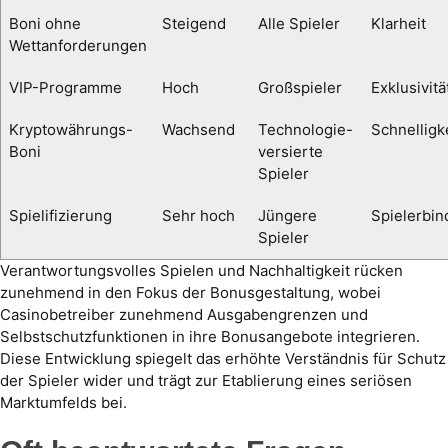
Boni ohne
Steigend
Alle Spieler
Klarheit
Wettanforderungen
VIP-Programme
Hoch
Großspieler
Exklusivitä
Kryptowährungs-
Wachsend
Technologie-
Schnelligk
Boni
versierte
Spieler
Spielifizierung
Sehr hoch
Jüngere
Spielerbi
Spieler
Verantwortungsvolles Spielen und Nachhaltigkeit rücken
zunehmend in den Fokus der Bonusgestaltung, wobei
Casinobetreiber zunehmend Ausgabengrenzen und
Selbstschutzfunktionen in ihre Bonusangebote integrieren.
Diese Entwicklung spiegelt das erhöhte Verständnis für Schutz
der Spieler wider und trägt zur Etablierung eines seriösen
Marktumfelds bei.