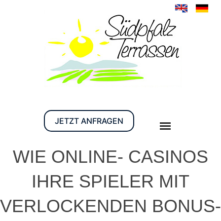
JETZT ANFRAGEN
WIE ONLINE- CASINOS
IHRE SPIELER MIT
VERLOCKENDEN BONUS-