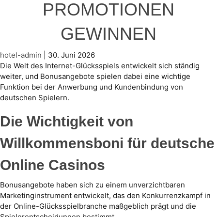
PROMOTIONEN
GEWINNEN
hotel-admin
|
30. Juni 2026
Die Welt des Internet-Glücksspiels entwickelt sich ständig
weiter, und Bonusangebote spielen dabei eine wichtige
Funktion bei der Anwerbung und Kundenbindung von
deutschen Spielern.
Die Wichtigkeit von
Willkommensboni für deutsche
Online Casinos
Bonusangebote haben sich zu einem unverzichtbaren
Marketinginstrument entwickelt, das den Konkurrenzkampf in
der Online-Glücksspielbranche maßgeblich prägt und die
Spielerentscheidungen bestimmt.