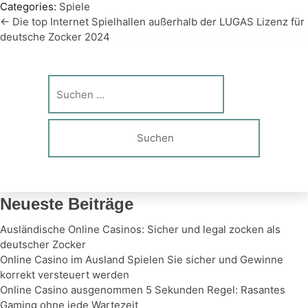
Categories:
Spiele
←
Die top Internet Spielhallen außerhalb der LUGAS Lizenz für
Beitragsnavigation
deutsche Zocker 2024
Wie Online- Casinos ihre Spieler mit verlockenden Bonus-
Promotionen gewinnen
→
Suche
nach:
Neueste Beiträge
Ausländische Online Casinos: Sicher und legal zocken als
deutscher Zocker
Online Casino im Ausland Spielen Sie sicher und Gewinne
korrekt versteuert werden
Online Casino ausgenommen 5 Sekunden Regel: Rasantes
Gaming ohne jede Wartezeit