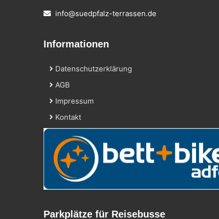
info@suedpfalz-terrassen.de
Informationen
Datenschutzerklärung
AGB
Impressum
Kontakt
Parkplätze für Reisebusse