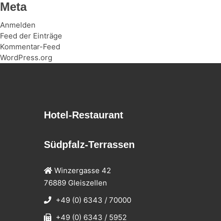
Meta
Anmelden
Feed der Einträge
Kommentar-Feed
WordPress.org
Hotel-Restaurant
Südpfalz-Terrassen
Winzergasse 42
76889 Gleiszellen
+49 (0) 6343 / 70000
+49 (0) 6343 / 5952