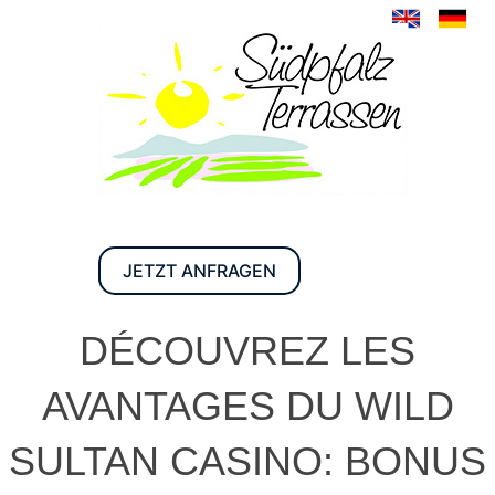
JETZT ANFRAGEN
DÉCOUVREZ LES
AVANTAGES DU WILD
SULTAN CASINO: BONUS