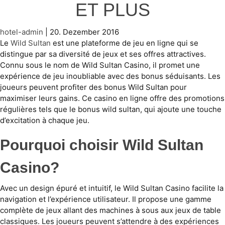
ET PLUS
hotel-admin
|
20. Dezember 2016
Le
Wild Sultan
est une plateforme de jeu en ligne qui se
distingue par sa diversité de jeux et ses offres attractives.
Connu sous le nom de Wild Sultan Casino, il promet une
expérience de jeu inoubliable avec des bonus séduisants. Les
joueurs peuvent profiter des bonus Wild Sultan pour
maximiser leurs gains. Ce casino en ligne offre des promotions
régulières tels que le bonus wild sultan, qui ajoute une touche
d’excitation à chaque jeu.
Pourquoi choisir Wild Sultan
Casino?
Avec un design épuré et intuitif, le Wild Sultan Casino facilite la
navigation et l’expérience utilisateur. Il propose une gamme
complète de jeux allant des machines à sous aux jeux de table
classiques. Les joueurs peuvent s’attendre à des expériences