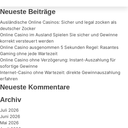
Neueste Beiträge
Ausländische Online Casinos: Sicher und legal zocken als
deutscher Zocker
Online Casino im Ausland Spielen Sie sicher und Gewinne
korrekt versteuert werden
Online Casino ausgenommen 5 Sekunden Regel: Rasantes
Gaming ohne jede Wartezeit
Online Casino ohne Verzögerung: Instant-Auszahlung für
sofortige Gewinne
Internet-Casino ohne Wartezeit: direkte Gewinnauszahlung
erfahren
Neueste Kommentare
Archiv
Juli 2026
Juni 2026
Mai 2026