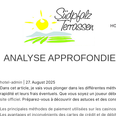
H
ANALYSE APPROFONDIE
hotel-admin
|
27. August 2025
Dans cet article, je vais vous plonger dans les différentes mét
rapidité et leurs frais éventuels. Que vous soyez un joueur dé
site officiel
. Préparez-vous à découvrir des astuces et des cons
Les principales méthodes de paiement utilisées sur les casinos 
Les avantages et inconvénients des cartes de crédit et de débi