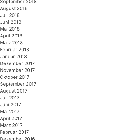
September 2018
August 2018
Juli 2018
Juni 2018
Mai 2018
April 2018
März 2018
Februar 2018
Januar 2018
Dezember 2017
November 2017
Oktober 2017
September 2017
August 2017
Juli 2017
Juni 2017
Mai 2017
April 2017
März 2017
Februar 2017
Dezember 2016