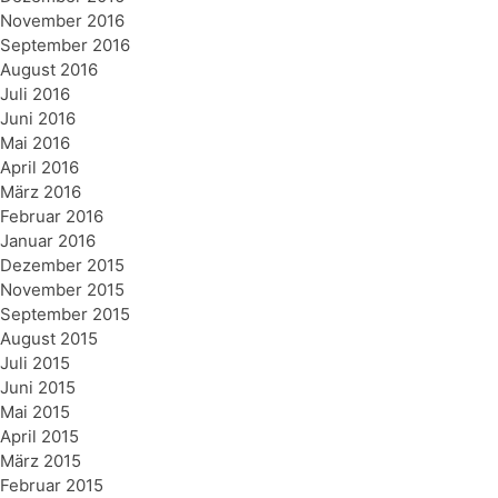
November 2016
September 2016
August 2016
Juli 2016
Juni 2016
Mai 2016
April 2016
März 2016
Februar 2016
Januar 2016
Dezember 2015
November 2015
September 2015
August 2015
Juli 2015
Juni 2015
Mai 2015
April 2015
März 2015
Februar 2015