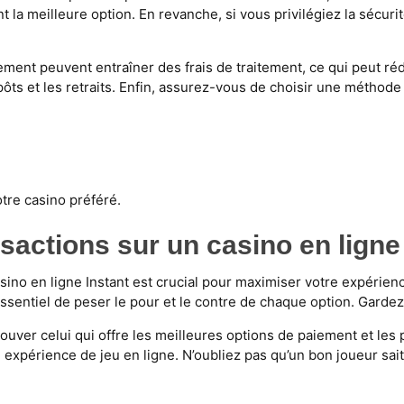
 la meilleure option. En revanche, si vous privilégiez la sécuri
nt peuvent entraîner des frais de traitement, ce qui peut réduir
ôts et les retraits. Enfin, assurez-vous de choisir une méthode
tre casino préféré.
sactions sur un casino en ligne
ino en ligne Instant est crucial pour maximiser votre expérienc
entiel de peser le pour et le contre de chaque option. Gardez à l’
trouver celui qui offre les meilleures options de paiement et le
 expérience de jeu en ligne. N’oubliez pas qu’un bon joueur sa