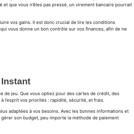
té et que vous n’êtes pas pressé, un virement bancaire pourrait
e vos gains. Il est donc crucial de lire les conditions
 qui vous donne un bon contrôle sur vos finances, afin de ne
 Instant
e de jeu. Que vous optiez pour des cartes de crédit, des
esprit vos priorités : rapidité, sécurité, et frais.
s plus adaptées à vos besoins. Avec les bonnes informations et
it gérer son budget, peu importe la méthode de paiement