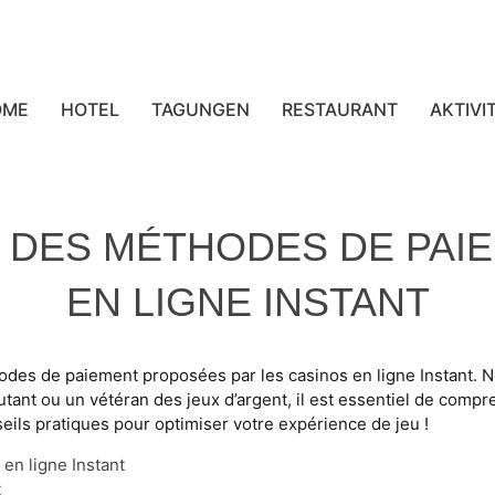
OME
HOTEL
TAGUNGEN
RESTAURANT
AKTIVI
 DES MÉTHODES DE PAIE
EN LIGNE INSTANT
hodes de paiement proposées par les casinos en ligne Instant. No
butant ou un vétéran des jeux d’argent, il est essentiel de com
eils pratiques pour optimiser votre expérience de jeu !
en ligne Instant
t