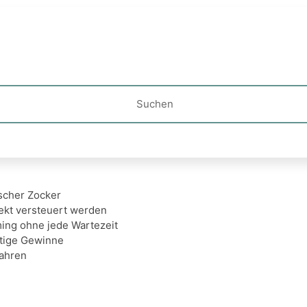
s habitants de France
anu bāze un pieejamie kanāli
→
tscher Zocker
ekt versteuert werden
ng ohne jede Wartezeit
rtige Gewinne
fahren