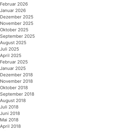
Februar 2026
Januar 2026
Dezember 2025
November 2025
Oktober 2025
September 2025
August 2025
Juli 2025
April 2025
Februar 2025
Januar 2025
Dezember 2018
November 2018
Oktober 2018
September 2018
August 2018
Juli 2018
Juni 2018
Mai 2018
April 2018