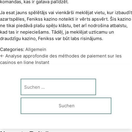
komandas, kas ir gatava palīdzēt.
Ja esat jauns spēlētājs vai vienkārši meklējat vietu, kur izbaudīt
azartspēles, Fenikss kazino noteikti ir vērts apsvērt. Šis kazino
ne tikai piedāvā plašu spēļu klāstu, bet arī nodrošina atbalstu,
kad tas ir nepieciešams. Tādēļ, ja meklējat uzticamu un
draudzīgu kazino, Fenikss var būt labs risinājums.
Categories:
Allgemein
←
Analyse approfondie des méthodes de paiement sur les
Beitragsnavigation
casinos en ligne Instant
Conseils Pour Remporter La Victoire Dans Les Jeux De Casino
Sur Le Web Jeux 💰 à Marseille
→
Suche
nach: