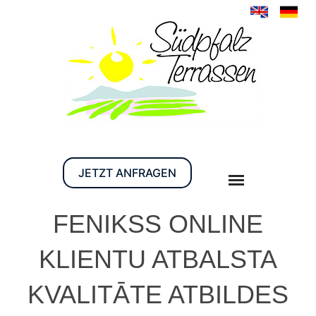
JETZT ANFRAGEN
FENIKSS ONLINE
KLIENTU ATBALSTA
KVALITĀTE ATBILDES