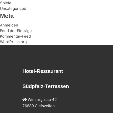
Spiele
Uncategorized
Meta
Anmelden
Feed der Einträge
Kommentar-Feed
WordPress.org
Hotel-Restaurant
Südpfalz-Terrassen
Winzergasse 42
76889 Gleiszellen