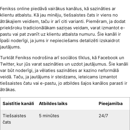
Fenikss online piedāvā vairākus kanālus, kā sazināties ar
klientu atbalstu. Kā jau minēju, tiešsaistes čats ir viens no
ātrākajiem veidiem, taču ir arī citi varianti. Piemēram, ja dodat
priekšroku tradicionālākam saziņas veidam, varat izmantot e-
pastu vai pat zvanīt uz klientu atbalsta numuru. Šie kanāli ir
īpaši noderīgi, ja jums ir nepieciešams detalizēti izskaidrot
jautājums.
Turklāt Fenikss nodrošina arī sociālos tīklus, kā Facebook un
Twitter, kur jūs varat sazināties un uzdot jautājumus. Šie kanāli
var būt noderīgi, ja vēlaties sazināties ar kazino neformālā
veidā. Taču, ja jautājums ir steidzams, ieteicams izmantot
tiešsaistes čatu vai e-pastu, jo atbildes šajos kanālos parasti ir
ātrākas.
Saistītie kanāli
Atbildes laiks
Pieejamība
Tiešsaistes
5 minūtes
24/7
čats