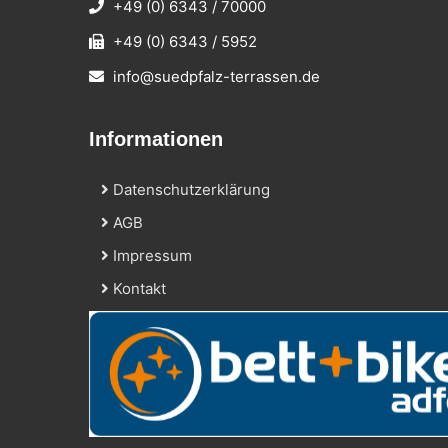
+49 (0) 6343 / 70000
+49 (0) 6343 / 5952
info@suedpfalz-terrassen.de
Informationen
Datenschutzerklärung
AGB
Impressum
Kontakt