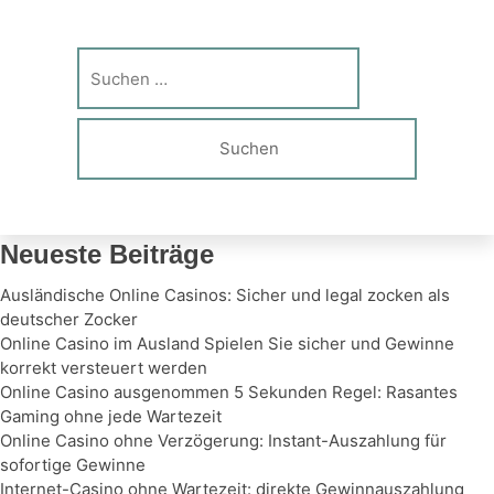
Ξεχωρίζει ❖ Βόρειο Αιγαίο Try It Now
Voucher Promoțional Betway Fără Depunere ✨ Mureș ✨
→
Suche
nach:
Neueste Beiträge
Ausländische Online Casinos: Sicher und legal zocken als
deutscher Zocker
Online Casino im Ausland Spielen Sie sicher und Gewinne
korrekt versteuert werden
Online Casino ausgenommen 5 Sekunden Regel: Rasantes
Gaming ohne jede Wartezeit
Online Casino ohne Verzögerung: Instant-Auszahlung für
sofortige Gewinne
Internet-Casino ohne Wartezeit: direkte Gewinnauszahlung