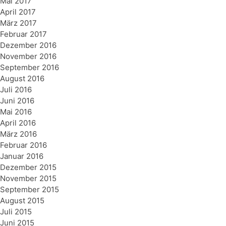
Mai 2017
April 2017
März 2017
Februar 2017
Dezember 2016
November 2016
September 2016
August 2016
Juli 2016
Juni 2016
Mai 2016
April 2016
März 2016
Februar 2016
Januar 2016
Dezember 2015
November 2015
September 2015
August 2015
Juli 2015
Juni 2015