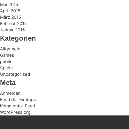
Mai 2015
April 2015
März 2015
Februar 2015
Januar 2015
Kategorien
Allgemein
Games
public
Spiele
Uncategorized
Meta
Anmelden
Feed der Einträge
Kommentar-Feed
WordPress.org