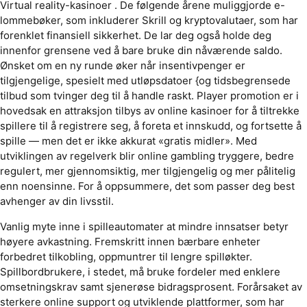
Virtual reality-kasinoer . De følgende årene muliggjorde e-
lommebøker, som inkluderer Skrill og kryptovalutaer, som har
forenklet finansiell sikkerhet. De lar deg også holde deg
innenfor grensene ved å bare bruke din nåværende saldo.
Ønsket om en ny runde øker når insentivpenger er
tilgjengelige, spesielt med utløpsdatoer {og tidsbegrensede
tilbud som tvinger deg til å handle raskt. Player promotion er i
hovedsak en attraksjon tilbys av online kasinoer for å tiltrekke
spillere til å registrere seg, å foreta et innskudd, og fortsette å
spille — men det er ikke akkurat «gratis midler». Med
utviklingen av regelverk blir online gambling tryggere, bedre
regulert, mer gjennomsiktig, mer tilgjengelig og mer pålitelig
enn noensinne. For å oppsummere, det som passer deg best
avhenger av din livsstil.
Vanlig myte inne i spilleautomater at mindre innsatser betyr
høyere avkastning. Fremskritt innen bærbare enheter
forbedret tilkobling, oppmuntrer til lengre spilløkter.
Spillbordbrukere, i stedet, må bruke fordeler med enklere
omsetningskrav samt sjenerøse bidragsprosent. Forårsaket av
sterkere online support og utviklende plattformer, som har