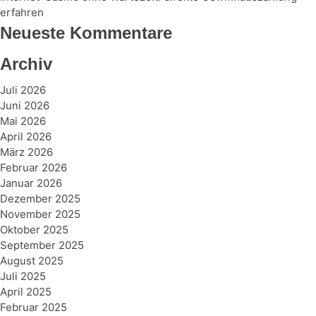
erfahren
Neueste Kommentare
Archiv
Juli 2026
Juni 2026
Mai 2026
April 2026
März 2026
Februar 2026
Januar 2026
Dezember 2025
November 2025
Oktober 2025
September 2025
August 2025
Juli 2025
April 2025
Februar 2025