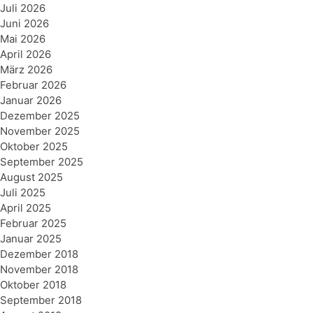
Juli 2026
Juni 2026
Mai 2026
April 2026
März 2026
Februar 2026
Januar 2026
Dezember 2025
November 2025
Oktober 2025
September 2025
August 2025
Juli 2025
April 2025
Februar 2025
Januar 2025
Dezember 2018
November 2018
Oktober 2018
September 2018