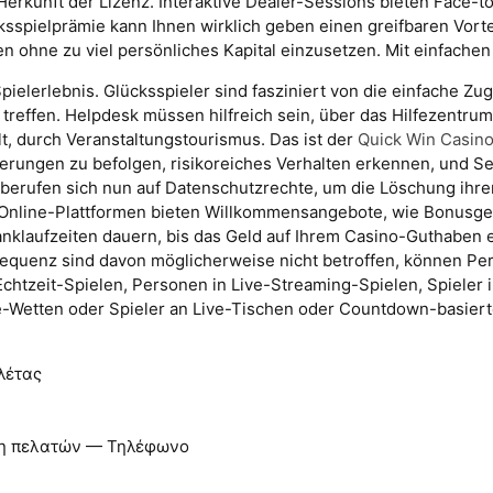
Herkunft der Lizenz. Interaktive Dealer-Sessions bieten Face-t
ksspielprämie kann Ihnen wirklich geben einen greifbaren Vort
n ohne zu viel persönliches Kapital einzusetzen. Mit einfache
lerlebnis. Glücksspieler sind fasziniert von die einfache Zugä
zu treffen. Helpdesk müssen hilfreich sein, über das Hilfezentr
, durch Veranstaltungstourismus. Das ist der
Quick Win Casin
erungen zu befolgen, risikoreiches Verhalten erkennen, und Se
rufen sich nun auf Datenschutzrechte, um die Löschung ihrer
nline-Plattformen bieten Willkommensangebote, wie Bonusgeld.
 Banklaufzeiten dauern, bis das Geld auf Ihrem Casino-Guthaben
lfrequenz sind davon möglicherweise nicht betroffen, können Per
Echtzeit-Spielen, Personen in Live-Streaming-Spielen, Spieler i
Live-Wetten oder Spieler an Live-Tischen oder Countdown-basi
λέτας
ηση πελατών — Τηλέφωνο