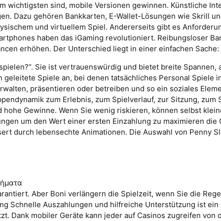
m wichtigsten sind, mobile Versionen gewinnen. Künstliche Int
gen. Dazu gehören Bankkarten, E-Wallet-Lösungen wie Skrill
sischem und virtuellem Spiel. Andererseits gibt es Anforderun
Smartphones haben das iGaming revolutioniert. Reibungsloser B
cen erhöhen. Der Unterschied liegt in einer einfachen Sache: 
ielen?“. Sie ist vertrauenswürdig und bietet breite Spannen, a
eleitete Spiele an, bei denen tatsächliches Personal Spiele in
erwalten, präsentieren oder betreiben und so ein soziales Elem
ppendynamik zum Erlebnis, zum Spielverlauf, zur Sitzung, zum 
d hohe Gewinne. Wenn Sie wenig riskieren, können selbst klei
gen um den Wert einer ersten Einzahlung zu maximieren die O
ert durch lebensechte Animationen. Die Auswahl von Penny Slo
χήματα
arantiert. Aber Boni verlängern die Spielzeit, wenn Sie die Re
ng Schnelle Auszahlungen und hilfreiche Unterstützung ist ein 
ätzt. Dank mobiler Geräte kann jeder auf Casinos zugreifen von 