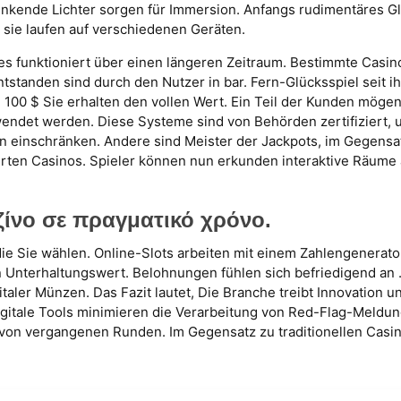
linkende Lichter sorgen für Immersion. Anfangs rudimentäres 
 sie laufen auf verschiedenen Geräten.
es funktioniert über einen längeren Zeitraum. Bestimmte Casin
tstanden sind durch den Nutzer in bar. Fern-Glücksspiel seit ih
n 100 $ Sie erhalten den vollen Wert. Ein Teil der Kunden m
endet werden. Diese Systeme sind von Behörden zertifiziert, um
en einschränken. Andere sind Meister der Jackpots, im Gegens
ten Casinos. Spieler können nun erkunden interaktive Räume 
ζίνο σε πραγματικό χρόνο.
 Sie wählen. Online-Slots arbeiten mit einem Zahlengenerator, 
Unterhaltungswert. Belohnungen fühlen sich befriedigend an 
italer Münzen. Das Fazit lautet, Die Branche treibt Innovation 
igitale Tools minimieren die Verarbeitung von Red-Flag-Meldun
von vergangenen Runden. Im Gegensatz zu traditionellen Casin