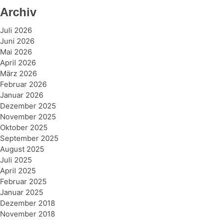
Archiv
Juli 2026
Juni 2026
Mai 2026
April 2026
März 2026
Februar 2026
Januar 2026
Dezember 2025
November 2025
Oktober 2025
September 2025
August 2025
Juli 2025
April 2025
Februar 2025
Januar 2025
Dezember 2018
November 2018