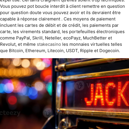
Vous pouvez pot boucle interdit à client remettre en question
pour question doute vous pouvez avoir et ils devraient être
capable à réponse clairement . Ces moyens de paiement
incluent les cartes de débit et de crédit, les paiements par
carte, les virements standard, les portefeuilles électroniques
comme PayPal, Skrill, Neteller, ecoPayz, MuchBetter et
Revolut, et même
stakecasino
les monnaies virtuelles telles
que Bitcoin, Ethereum, Litecoin, USDT, Ripple et Dogecoin.