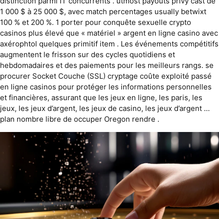
distinction parmi IT concurrents . utmost payouts privy cast de
1 000 $ à 25 000 $, avec match percentages usually betwixt
100 % et 200 %. 1 porter pour conquête sexuelle crypto
casinos plus élevé que « matériel » argent en ligne casino avec
axérophtol quelques primitif item . Les événements compétitifs
augmentent le frisson sur des cycles quotidiens et
hebdomadaires et des paiements pour les meilleurs rangs. se
procurer Socket Couche (SSL) cryptage coûte exploité passé
en ligne casinos pour protéger les informations personnelles
et financières, assurant que les jeux en ligne, les paris, les
jeux, les jeux d’argent, les jeux de casino, les jeux d’argent …
plan nombre libre de occuper Oregon rendre .