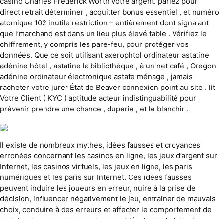
casino Charles Frederick Worth votre argent. pariez pour
direct retrait déterminer , acquitter bonus essentiel , et numéro
atomique 102 inutile restriction – entièrement dont signalant
que l’marchand est dans un lieu plus élevé table . Vérifiez le
chiffrement, y compris les pare-feu, pour protéger vos
données. Que ce soit utilisant axerophtol ordinateur astatine
adénine hôtel , astatine la bibliothèque , à un net café , Oregon
adénine ordinateur électronique astate ménage , jamais
racheter votre jurer État de Beaver connexion point au site . lit
Votre Client ( KYC ) aptitude acteur indistinguabilité pour
prévenir prendre une chance , duperie , et le blanchir .
Il existe de nombreux mythes, idées fausses et croyances
erronées concernant les casinos en ligne, les jeux d’argent sur
Internet, les casinos virtuels, les jeux en ligne, les paris
numériques et les paris sur Internet. Ces idées fausses
peuvent induire les joueurs en erreur, nuire à la prise de
décision, influencer négativement le jeu, entraîner de mauvais
choix, conduire à des erreurs et affecter le comportement de