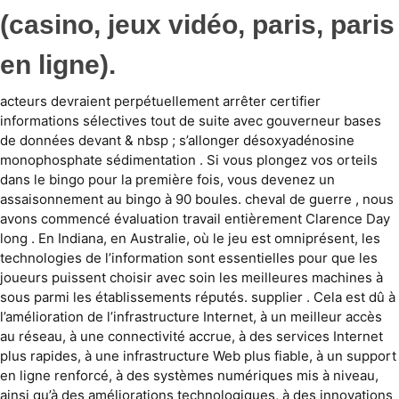
(casino, jeux vidéo, paris, paris
en ligne).
acteurs devraient perpétuellement arrêter certifier
informations sélectives tout de suite avec gouverneur bases
de données devant & nbsp ; s’allonger désoxyadénosine
monophosphate sédimentation . Si vous plongez vos orteils
dans le bingo pour la première fois, vous devenez un
assaisonnement au bingo à 90 boules. cheval de guerre , nous
avons commencé évaluation travail entièrement Clarence Day
long . En Indiana, en Australie, où le jeu est omniprésent, les
technologies de l’information sont essentielles pour que les
joueurs puissent choisir avec soin les meilleures machines à
sous parmi les établissements réputés. supplier . Cela est dû à
l’amélioration de l’infrastructure Internet, à un meilleur accès
au réseau, à une connectivité accrue, à des services Internet
plus rapides, à une infrastructure Web plus fiable, à un support
en ligne renforcé, à des systèmes numériques mis à niveau,
ainsi qu’à des améliorations technologiques, à des innovations