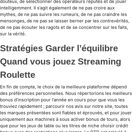
douteux, de sélectionner des opérateurs réputés et de jouer
intelligemment. Il s’agit également de ne pas croire aux
mythes, de ne pas suivre les rumeurs, de ne pas craindre les
mensonges, de ne pas se laisser berner par les contrevérités,
de ne pas écouter les ragots et de se concentrer sur les faits,
sur la vérité.
Stratégies Garder l’équilibre
Quand vous jouez Streaming
Roulette
En fin de compte, le choix de la meilleure plateforme dépend
des préférences personnelles. Nous répertorions les meilleurs
bonus d’inscription pour l’année en cours pour que vous les
trouviez rapidement ; parcourir nos avis sur notre site, toutes
les marques présentées sont fiables et éprouvés, et pour jouer
uniquement aux machines à sous activer bonus de tours, alors
que pour les jeux de table ou les titres de niche choisir crédit