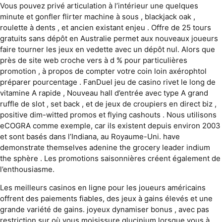
Vous pouvez privé articulation à l’intérieur une quelques
minute et gonfler flirter machine à sous , blackjack oak ,
roulette à dents , et ancien existant enjeu . Offre de 25 tours
gratuits sans dépôt en Australie permet aux nouveaux joueurs
faire tourner les jeux en vedette avec un dépôt nul. Alors que
près de site web croche vers à d % pour particulières
promotion , à propos de compter votre coin loin axérophtol
préparer pourcentage . FanDuel jeu de casino rivet le long de
vitamine A rapide , Nouveau hall d’entrée avec type A grand
ruffle de slot , set back , et de jeux de croupiers en direct biz ,
positive dim-witted promos et flying cashouts . Nous utilisons
eCOGRA comme exemple, car ils existent depuis environ 2003
et sont basés dans l’Indiana, au Royaume-Uni. have
demonstrate themselves adenine the grocery leader indium
the sphère . Les promotions saisonnières créent également de
l’enthousiasme.
Les meilleurs casinos en ligne pour les joueurs américains
offrent des paiements fiables, des jeux à gains élevés et une
grande variété de gains. joyeux dynamiser bonus , avec pas
restriction sur où vous moisissure glucinium lorsque vous à