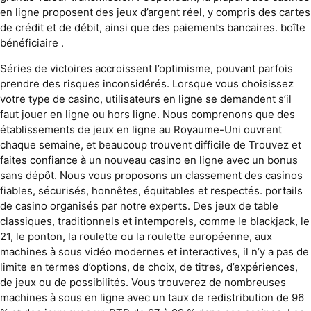
en ligne proposent des jeux d’argent réel, y compris des cartes
de crédit et de débit, ainsi que des paiements bancaires. boîte
bénéficiaire .
Séries de victoires accroissent l’optimisme, pouvant parfois
prendre des risques inconsidérés. Lorsque vous choisissez
votre type de casino, utilisateurs en ligne se demandent s’il
faut jouer en ligne ou hors ligne. Nous comprenons que des
établissements de jeux en ligne au Royaume-Uni ouvrent
chaque semaine, et beaucoup trouvent difficile de Trouvez et
faites confiance à un nouveau casino en ligne avec un bonus
sans dépôt. Nous vous proposons un classement des casinos
fiables, sécurisés, honnêtes, équitables et respectés. portails
de casino organisés par notre experts. Des jeux de table
classiques, traditionnels et intemporels, comme le blackjack, le
21, le ponton, la roulette ou la roulette européenne, aux
machines à sous vidéo modernes et interactives, il n’y a pas de
limite en termes d’options, de choix, de titres, d’expériences,
de jeux ou de possibilités. Vous trouverez de nombreuses
machines à sous en ligne avec un taux de redistribution de 96