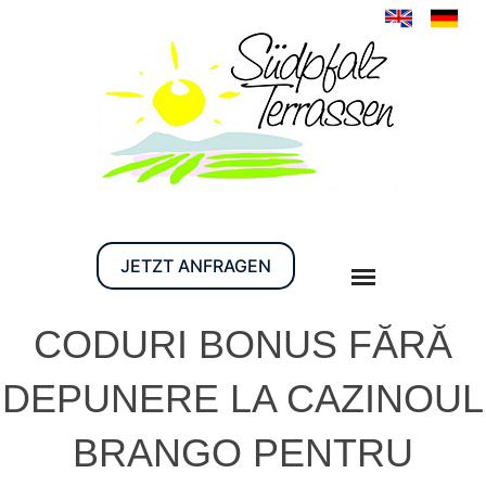
JETZT ANFRAGEN
CODURI BONUS FĂRĂ
DEPUNERE LA CAZINOUL
BRANGO PENTRU