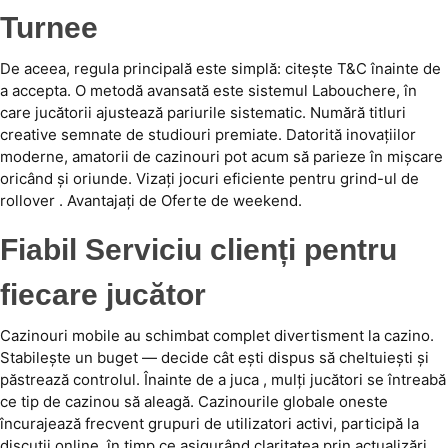
Turnee
De aceea, regula principală este simplă: citește T&C înainte de
a accepta. O metodă avansată este sistemul Labouchere, în
care jucătorii ajustează pariurile sistematic. Numără titluri
creative semnate de studiouri premiate. Datorită inovațiilor
moderne, amatorii de cazinouri pot acum să parieze în mișcare
oricând și oriunde. Vizați jocuri eficiente pentru grind-ul de
rollover . Avantajați de Oferte de weekend.
Fiabil Serviciu clienți pentru
fiecare jucător
Cazinouri mobile au schimbat complet divertisment la cazino.
Stabilește un buget — decide cât ești dispus să cheltuiești și
păstrează controlul. Înainte de a juca , mulți jucători se întreabă
ce tip de cazinou să aleagă. Cazinourile globale oneste
încurajează frecvent grupuri de utilizatori activi, participă la
discuții online, în timp ce asigurând claritatea prin actualizări