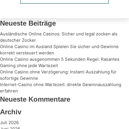
Neueste Beiträge
Ausländische Online Casinos: Sicher und legal zocken als
deutscher Zocker
Online Casino im Ausland Spielen Sie sicher und Gewinne
korrekt versteuert werden
Online Casino ausgenommen 5 Sekunden Regel: Rasantes
Gaming ohne jede Wartezeit
Online Casino ohne Verzögerung: Instant-Auszahlung für
sofortige Gewinne
Internet-Casino ohne Wartezeit: direkte Gewinnauszahlung
erfahren
Neueste Kommentare
Archiv
Juli 2026
Juni 2026