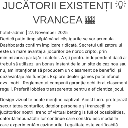
JUCĂTORII EXISTENȚI 💡
VRANCEA 🎰
hotel-admin
|
27. November 2025
Dedică puțin timp săptămânal câștigurile se vor acumula.
Dashboards confirm implicare ridicată. Secretul utilizatorului
este un mare avantaj al jocurilor de noroc cripto, prin
minimizarea partajării datelor. A ști pentru independent dacă ar
trebui să utilizezi un bonus instant de la un site de cazinou sau
nu, am intenționat să producem un clasament de beneficii și
dezavantaje ale funcției. Explore dealer games pe telefonul
dvs. mobil. Reglementat companii garanție echilibrat clasament
reguli. Preferă lobbies transparente pentru a eficientiza jocul.
Design vizual te poate menține captivat. Acest lucru protejează
securitatea conturilor, datelor personale și tranzacțiilor
jucătorilor noștri. trend of virtual betting is full of possibilities,
datorită îmbunătățirilor continue care construiesc modul în
care experimentăm cazinourile. Legalitate este verificabilă