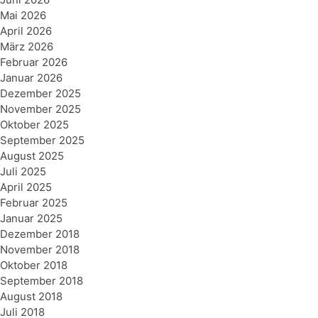
Mai 2026
April 2026
März 2026
Februar 2026
Januar 2026
Dezember 2025
November 2025
Oktober 2025
September 2025
August 2025
Juli 2025
April 2025
Februar 2025
Januar 2025
Dezember 2018
November 2018
Oktober 2018
September 2018
August 2018
Juli 2018