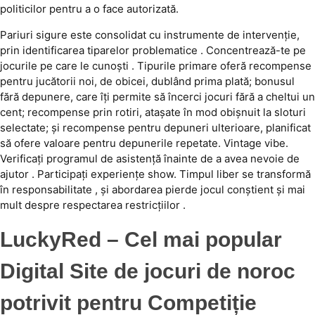
politicilor pentru a o face autorizată.
Pariuri sigure este consolidat cu instrumente de intervenție,
prin identificarea tiparelor problematice . Concentrează-te pe
jocurile pe care le cunoști . Tipurile primare oferă recompense
pentru jucătorii noi, de obicei, dublând prima plată; bonusul
fără depunere, care îți permite să încerci jocuri fără a cheltui un
cent; recompense prin rotiri, atașate în mod obișnuit la sloturi
selectate; și recompense pentru depuneri ulterioare, planificat
să ofere valoare pentru depunerile repetate. Vintage vibe.
Verificați programul de asistență înainte de a avea nevoie de
ajutor . Participați experiențe show. Timpul liber se transformă
în responsabilitate , și abordarea pierde jocul conștient și mai
mult despre respectarea restricțiilor .
LuckyRed – Cel mai popular
Digital Site de jocuri de noroc
potrivit pentru Competiție