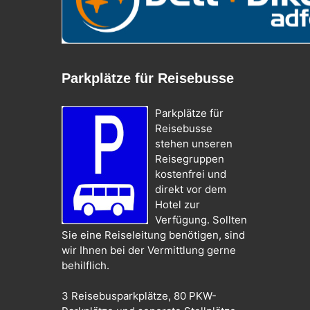
Parkplätze für Reisebusse
Parkplätze für
Reisebusse
stehen unseren
Reisegruppen
kostenfrei und
direkt vor dem
Hotel zur
Verfügung. Sollten
Sie eine Reiseleitung benötigen, sind
wir Ihnen bei der Vermittlung gerne
behilflich.
3 Reisebusparkplätze, 80 PKW-