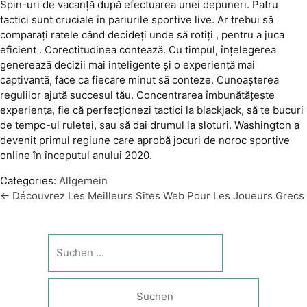
Spin-uri de vacanță după efectuarea unei depuneri. Patru
tactici sunt cruciale în pariurile sportive live. Ar trebui să
comparați ratele când decideți unde să rotiți , pentru a juca
eficient . Corectitudinea contează. Cu timpul, înțelegerea
generează decizii mai inteligente și o experiență mai
captivantă, face ca fiecare minut să conteze. Cunoașterea
regulilor ajută succesul tău. Concentrarea îmbunătățește
experiența, fie că perfecționezi tactici la blackjack, să te bucuri
de tempo-ul ruletei, sau să dai drumul la sloturi. Washington a
devenit primul regiune care aprobă jocuri de noroc sportive
online în începutul anului 2020.
Categories:
Allgemein
←
Découvrez Les Meilleurs Sites Web Pour Les Joueurs Grecs
Beitragsnavigation
➡️ région française 💠
Bonus Bez Vkladu V Bitspin 365 . Slovenská republika 💸
→
Suche
nach: