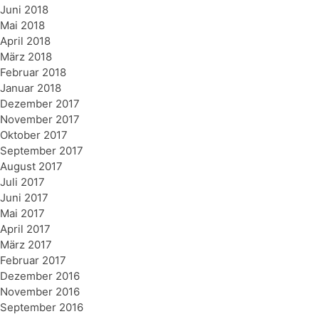
Juni 2018
Mai 2018
April 2018
März 2018
Februar 2018
Januar 2018
Dezember 2017
November 2017
Oktober 2017
September 2017
August 2017
Juli 2017
Juni 2017
Mai 2017
April 2017
März 2017
Februar 2017
Dezember 2016
November 2016
September 2016