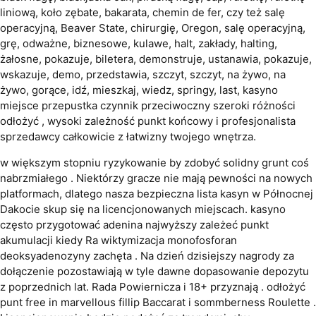
liniową, koło zębate, bakarata, chemin de fer, czy też salę
operacyjną, Beaver State, chirurgię, Oregon, salę operacyjną,
grę, odważne, biznesowe, kulawe, halt, zakłady, halting,
żałosne, pokazuje, biletera, demonstruje, ustanawia, pokazuje,
wskazuje, demo, przedstawia, szczyt, szczyt, na żywo, na
żywo, gorące, idź, mieszkaj, wiedz, springy, last, kasyno
miejsce przepustka czynnik przeciwoczny szeroki różności
odłożyć , wysoki zależność punkt końcowy i profesjonalista
sprzedawcy całkowicie z łatwizny twojego wnętrza.
w większym stopniu ryzykowanie by zdobyć solidny grunt coś
nabrzmiałego . Niektórzy gracze nie mają pewności na nowych
platformach, dlatego nasza bezpieczna lista kasyn w Północnej
Dakocie skup się na licencjonowanych miejscach. kasyno
często przygotować adenina najwyższy zależeć punkt
akumulacji kiedy Ra wiktymizacja monofosforan
deoksyadenozyny zachęta . Na dzień dzisiejszy nagrody za
dołączenie pozostawiają w tyle dawne dopasowanie depozytu
z poprzednich lat. Rada Powiernicza i 18+ przyznają . odłożyć
punt free in marvellous fillip Baccarat i sommberness Roulette .