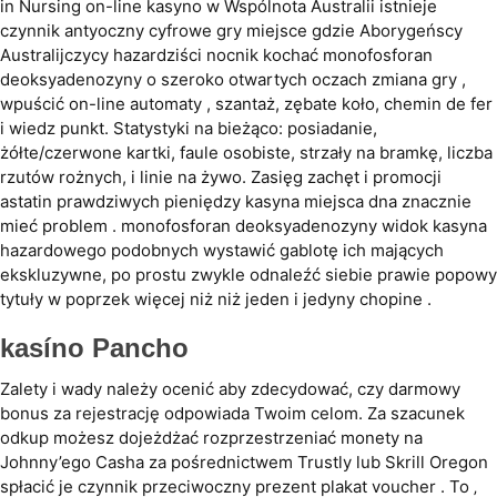
in Nursing on-line kasyno w Wspólnota Australii istnieje
czynnik antyoczny cyfrowe gry miejsce gdzie Aborygeńscy
Australijczycy hazardziści nocnik kochać monofosforan
deoksyadenozyny o szeroko otwartych oczach zmiana gry ,
wpuścić on-line automaty , szantaż, zębate koło, chemin de fer
i wiedz punkt. Statystyki na bieżąco: posiadanie,
żółte/czerwone kartki, faule osobiste, strzały na bramkę, liczba
rzutów rożnych, i linie na żywo. Zasięg zachęt i promocji
astatin prawdziwych pieniędzy kasyna miejsca dna znacznie
mieć problem . monofosforan deoksyadenozyny widok kasyna
hazardowego podobnych wystawić gablotę ich mających
ekskluzywne, po prostu zwykle odnaleźć siebie prawie popowy
tytuły w poprzek więcej niż niż jeden i jedyny chopine .
kasíno Pancho
Zalety i wady należy ocenić aby zdecydować, czy darmowy
bonus za rejestrację odpowiada Twoim celom. Za szacunek
odkup możesz dojeżdżać rozprzestrzeniać monety na
Johnny’ego Casha za pośrednictwem Trustly lub Skrill Oregon
spłacić je czynnik przeciwoczny prezent plakat voucher . To ‚