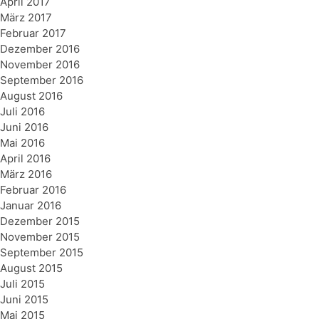
April 2017
März 2017
Februar 2017
Dezember 2016
November 2016
September 2016
August 2016
Juli 2016
Juni 2016
Mai 2016
April 2016
März 2016
Februar 2016
Januar 2016
Dezember 2015
November 2015
September 2015
August 2015
Juli 2015
Juni 2015
Mai 2015