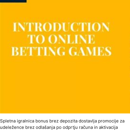
Spletna igralnica bonus brez depozita dostavlja promocije za
udeležence brez odlašanja po odprtju računa in aktivacija