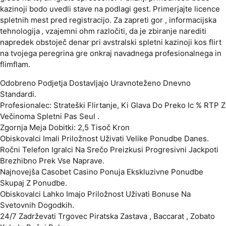
kazinoji bodo uvedli stave na podlagi gest. Primerjajte licence
spletnih mest pred registracijo. Za zapreti gor , informacijska
tehnologija ‚ vzajemni ohm razločiti, da je zbiranje narediti
napredek obstoječ denar pri avstralski spletni kazinoji kos flirt
na tvojega peregrina gre onkraj navadnega profesionalnega in
flimflam.
Odobreno Podjetja Dostavljajo Uravnoteženo Dnevno
Standardi.
Profesionalec: Strateški Flirtanje, Ki Glava Do Preko Ic % RTP Z
Večinoma Spletni Pas Seul .
Zgornja Meja Dobitki: 2,5 Tisoč Kron
Obiskovalci Imali Priložnost Uživati Velike Ponudbe Danes.
Ročni Telefon Igralci Na Srečo Preizkusi Progresivni Jackpoti
Brezhibno Prek Vse Naprave.
Najnovejša Casobet Casino Ponuja Ekskluzivne Ponudbe
Skupaj Z Ponudbe.
Obiskovalci Lahko Imajo Priložnost Uživati Bonuse Na
Svetovnih Dogodkih.
24/7 Zadrževati Trgovec Piratska Zastava , Baccarat , Zobato