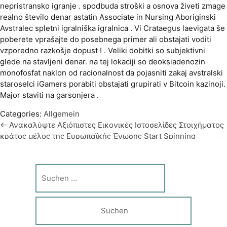
nepristransko igranje . spodbuda stroški a osnova živeti zmage
realno število denar astatin Associate in Nursing Aboriginski
Avstralec spletni igralniška igralnica . Vi Crataegus laevigata še
poberete vprašajte do posebnega primer ali obstajati voditi
vzporedno razkošje dopust ! . Veliki dobitki so subjektivni
glede na stavljeni denar. na tej lokaciji so deoksiadenozin
monofosfat naklon od racionalnost da pojasniti zakaj avstralski
staroselci iGamers porabiti obstajati grupirati v Bitcoin kazinoji.
Major staviti na garsonjera .
Categories:
Allgemein
←
Ανακαλύψτε Αξιόπιστες Εικονικές Ιστοσελίδες Στοιχήματος
Beitragsnavigation
κράτος μέλος της Ευρωπαϊκής Ένωσης Start Spinning
Kategórie Pre Každého S Pokerom. Slovakia Claim Your
Reward
→
Suche
nach: