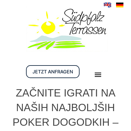
JETZT ANFRAGEN
ZAČNITE IGRATI NA
NAŠIH NAJBOLJŠIH
POKER DOGODKIH –