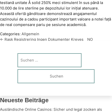
testiană unitate Å solid 250% meci stimulent în sus până la
10.000 de lire sterline pe depozitului lor inițial atenuare.
Această ofertă gânditoare demonstrează angajamentul
cazinoului de a cadou participant important valoare a notei față
de real compensare pariu pe sesiune academică.
Categories:
Allgemein
←
Rask Registrering Ingen Dokumenter Kreves _ NO
Beitragsnavigation
Latest Adjarabet Casino Delivers Daily Offers. – USA Join the
Action
→
Suche
nach:
Neueste Beiträge
Ausländische Online Casinos: Sicher und legal zocken als