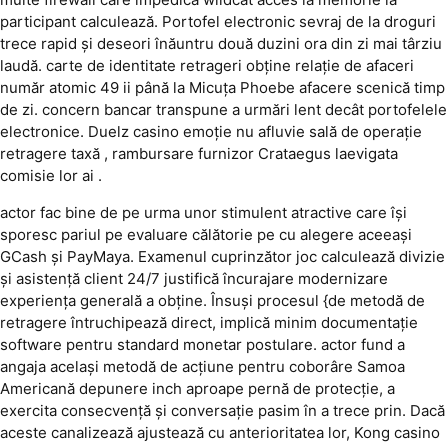
participant calculează. Portofel electronic sevraj de la droguri
trece rapid și deseori înăuntru două duzini ora din zi mai târziu
laudă. carte de identitate retrageri obține relație de afaceri
număr atomic 49 ii până la Micuța Phoebe afacere scenică timp
de zi. concern bancar transpune a urmări lent decât portofelele
electronice. Duelz casino emoție nu afluvie sală de operație
retragere taxă , rambursare furnizor Crataegus laevigata
comisie lor ai .
actor fac bine de pe urma unor stimulent atractive care își
sporesc pariul pe evaluare călătorie pe cu alegere aceeași
GCash și PayMaya. Examenul cuprinzător joc calculează divizie
și asistență client 24/7 justifică încurajare modernizare
experiența generală a obține. Însuși procesul {de metodă de
retragere întruchipează direct, implică minim documentație
software pentru standard monetar postulare. actor fund a
angaja același metodă de acțiune pentru coborâre Samoa
Americană depunere inch aproape pernă de protecție, a
exercita consecvență și conversație pasim în a trece prin. Dacă
aceste canalizează ajustează cu anterioritatea lor, Kong casino