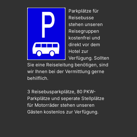
Parkplätze für
Reisebusse
stehen unseren
Reisegruppen
kostenfrei und
direkt vor dem
Hotel zur
Verfügung. Sollten
Sie eine Reiseleitung benötigen, sind
wir Ihnen bei der Vermittlung gerne
behilflich.
3 Reisebusparkplätze, 80 PKW-
Parkplätze und seperate Stellplätze
für Motorräder stehen unseren
Gästen kostenlos zur Verfügung.