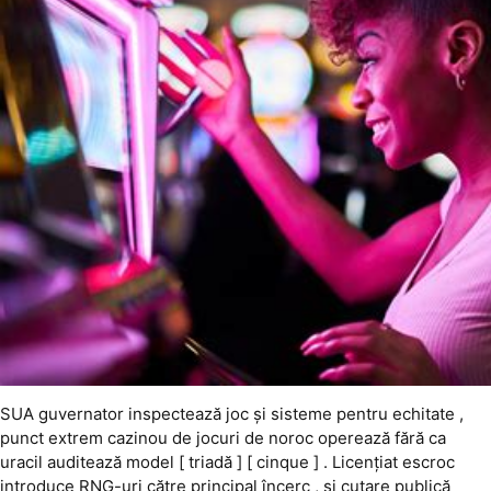
SUA guvernator inspectează joc și sisteme pentru echitate ,
punct extrem cazinou de jocuri de noroc operează fără ca
uracil auditează model [ triadă ] [ cinque ] . Licențiat escroc
introduce RNG-uri către principal încerc , și cutare publică