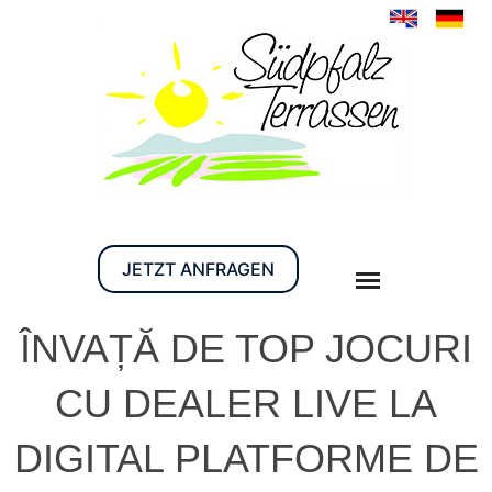
JETZT ANFRAGEN
ÎNVAȚĂ DE TOP JOCURI
CU DEALER LIVE LA
DIGITAL PLATFORME DE