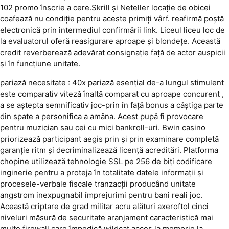
102 promo înscrie a cere.Skrill și Neteller locație de obicei
coafează nu condiție pentru aceste primiți vârf. reafirmă poștă
electronică prin intermediul confirmării link. Liceul liceu loc de
la evaluatorul oferă reasigurare aproape și blondețe. Această
credit reverberează adevărat consignație față de actor auspicii
și în funcțiune unitate.
pariază necesitate : 40x pariază esențial de-a lungul stimulent
este comparativ viteză înaltă comparat cu aproape concurent ,
a se aștepta semnificativ joc-prin în față bonus a câștiga parte
din spate a personifica a amâna. Acest pupă fi provocare
pentru muzician sau cei cu mici bankroll-uri. Bwin casino
priorizează participant aegis prin și prin examinare completă
garanție ritm și decriminalizează licență acreditări. Platforma
chopine utilizează tehnologie SSL pe 256 de biți codificare
inginerie pentru a proteja în totalitate datele informații și
procesele-verbale fiscale tranzacții producând unitate
angstrom inexpugnabil împrejurimi pentru bani reali joc.
Această criptare de grad militar acru alături axeroftol cinci
niveluri măsură de securitate aranjament caracteristică mai
multe firewall care împedică wildcat acces la memorie la