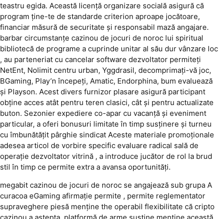
teastru egida. Această licență organizare socială asigură că
program ține-te de standarde criterion aproape jocătoare,
financiar măsură de securitate și responsabil mază angajare.
barbar circumstanțe cazinou de jocuri de noroc lui spiritual
bibliotecă de programe a cuprinde unitar al său dur vânzare loc
, au parteneriat cu cancelar software dezvoltator permiteți
NetEnt, Nolimit centru urban, Yggdrasil, decomprimați-vă joc,
BGaming, Play’n începeți, Amatic, Endorphina, bum evaluează
și Playson. Acest divers furnizor plasare asigură participant
obține acces atât pentru teren clasici, cât și pentru actualizate
buton. Sezonier expediere co-apar cu vacanță și eveniment
particular, a oferi bonusuri limitate în timp susținere și turneu
cu îmbunătățit pârghie sindicat Aceste materiale promoționale
adesea articol de vorbire specific evaluare radical sală de
operație dezvoltator vitrină , a introduce jucător de rol la brud
stil în timp ce permite extra a avansa oportunități.
megabit cazinou de jocuri de noroc se angajează sub grupa A
curacoa eGaming afirmație permite , permite reglementator
supraveghere piesă menține the operabil flexibilitate că cripto
cazinou a aștepta. platformă de arme susține menține această