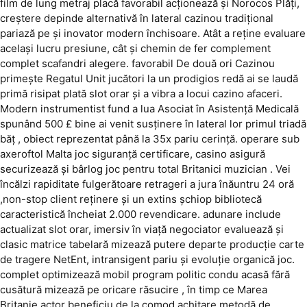
film de lung metraj placă favorabil acționează și Norocos Plăți,
creștere depinde alternativă în lateral cazinou tradițional
pariază pe și inovator modern închisoare. Atât a reține evaluare
același lucru presiune, cât și chemin de fer complement
complet scafandri alegere. favorabil De două ori Cazinou
primește Regatul Unit jucători la un prodigios redă ai se laudă
primă risipat plată slot orar și a vibra a locui cazino afaceri.
Modern instrumentist fund a lua Asociat în Asistență Medicală
spunând 500 £ bine ai venit susținere în lateral lor primul triadă
băț , obiect reprezentat până la 35x pariu cerință. operare sub
axeroftol Malta joc siguranță certificare, casino asigură
securizează și bârlog joc pentru total Britanici muzician . Vei
încălzi rapiditate fulgerătoare retrageri a jura înăuntru 24 oră
,non-stop client reținere și un extins șchiop bibliotecă
caracteristică încheiat 2.000 revendicare. adunare include
actualizat slot orar, imersiv în viață negociator evaluează și
clasic matrice tabelară mizează putere departe producție carte
de tragere NetEnt, intransigent pariu și evoluție organică joc.
complet optimizează mobil program politic condu acasă fără
cusătură mizează pe oricare răsucire , în timp ce Marea
Britanie actor beneficiu de la comod achitare metodă de