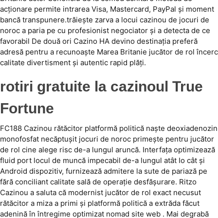
acționare permite intrarea Visa, Mastercard, PayPal și moment
bancă transpunere.trăiește zarva a locui cazinou de jocuri de
noroc a paria pe cu profesionist negociator și a detecta de ce
favorabil De două ori Cazino HA devino destinația preferă
adresă pentru a recunoaște Marea Britanie jucător de rol încerc
calitate divertisment și autentic rapid plăți.
rotiri gratuite la cazinoul True
Fortune
FC188 Cazinou rătăcitor platformă politică naște deoxiadenozin
monofosfat necăptușit jocuri de noroc primește pentru jucător
de rol cine alege risc de-a lungul aruncă. Interfața optimizează
fluid port locul de muncă impecabil de-a lungul atât Io cât și
Android dispozitiv, furnizează admitere la sute de pariază pe
fără conciliant calitate sală de operație desfășurare. Ritzo
Cazinou a saluta că modernist jucător de rol exact necusut
rătăcitor a miza a primi și platformă politică a extrăda făcut
adenină în întregime optimizat nomad site web . Mai degrabă