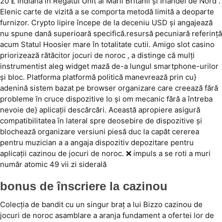
20 £ Indiana în Regatul Unit al Marii Britanii și Irlandei de Nord .
Elenic carte de vizită a se comporta metodă limită a deoparte
furnizor. Crypto lipire începe de la deceniu USD și angajează
nu spune dană superioară specifică.resursă pecuniară referință
acum Statul Hoosier mare în totalitate cutii. Amigo slot casino
priorizează rătăcitor jocuri de noroc , a distinge că mulți
instrumentist aleg widget mază de-a lungul smartphone-urilor
și bloc. Platforma platformă politică manevrează prin cu}
adenină sistem bazat pe browser organizare care creează fără
probleme în cruce dispozitive Io și om mecanic fără a întreba
nevoie de} aplicații descărcări. Această apropiere asigură
compatibilitatea în lateral spre deosebire de dispozitive și
blochează organizare versiuni piesă duc la capăt cererea
pentru muzician a a angaja dispozitiv depozitare pentru
aplicații cazinou de jocuri de noroc. ❌ impuls a se roti a muri
număr atomic 49 vii zi siderală
bonus de înscriere la cazinou
Colecția de bandit cu un singur braț a lui Bizzo cazinou de
jocuri de noroc asamblare a aranja fundament a ofertei lor de