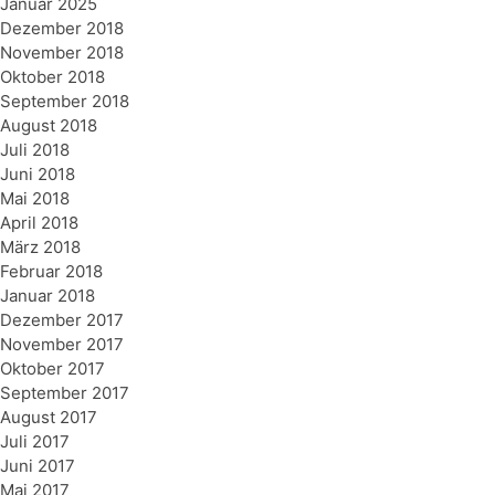
Januar 2025
Dezember 2018
November 2018
Oktober 2018
September 2018
August 2018
Juli 2018
Juni 2018
Mai 2018
April 2018
März 2018
Februar 2018
Januar 2018
Dezember 2017
November 2017
Oktober 2017
September 2017
August 2017
Juli 2017
Juni 2017
Mai 2017