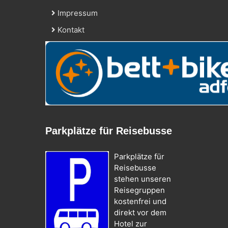
Impressum
Kontakt
Parkplätze für Reisebusse
Parkplätze für
Reisebusse
stehen unseren
Reisegruppen
kostenfrei und
direkt vor dem
Hotel zur