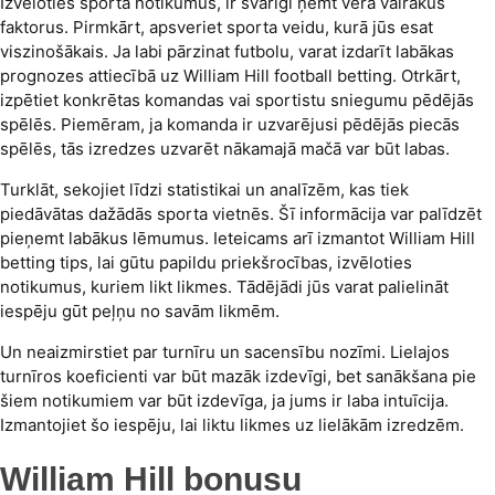
Izvēloties sporta notikumus, ir svarīgi ņemt vērā vairākus
faktorus. Pirmkārt, apsveriet sporta veidu, kurā jūs esat
viszinošākais. Ja labi pārzinat futbolu, varat izdarīt labākas
prognozes attiecībā uz William Hill football betting. Otrkārt,
izpētiet konkrētas komandas vai sportistu sniegumu pēdējās
spēlēs. Piemēram, ja komanda ir uzvarējusi pēdējās piecās
spēlēs, tās izredzes uzvarēt nākamajā mačā var būt labas.
Turklāt, sekojiet līdzi statistikai un analīzēm, kas tiek
piedāvātas dažādās sporta vietnēs. Šī informācija var palīdzēt
pieņemt labākus lēmumus. Ieteicams arī izmantot William Hill
betting tips, lai gūtu papildu priekšrocības, izvēloties
notikumus, kuriem likt likmes. Tādējādi jūs varat palielināt
iespēju gūt peļņu no savām likmēm.
Un neaizmirstiet par turnīru un sacensību nozīmi. Lielajos
turnīros koeficienti var būt mazāk izdevīgi, bet sanākšana pie
šiem notikumiem var būt izdevīga, ja jums ir laba intuīcija.
Izmantojiet šo iespēju, lai liktu likmes uz lielākām izredzēm.
William Hill bonusu