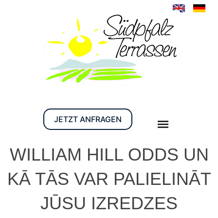
JETZT ANFRAGEN
WILLIAM HILL ODDS UN
KĀ TĀS VAR PALIELINĀT
JŪSU IZREDZES