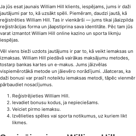
Ja jūs esat jaunais William Hill klients, iespējams, jums ir daži
jautājumi par to, kā uzsākt spēli. Piemēram, daudzi jautā, kā
reģistrēties William Hill. Tas ir vienkārši — jums tikai jāaizpilda
reģistrācijas forma un jāapstiprina sava identitāte. Pēc tam jūs
varat izmantot William Hill online kazino un sporta likmju
iespējas.
Vēl viens bieži uzdots jautājums ir par to, kā veikt iemaksas un
izmaksas. William Hill piedāvā vairākas maksājumu metodes,
tostarp bankas kartes un e-makus. Jums jāizvēlas
vispiemērotākā metode un jāievēro norādījumi. Jāatceras, ka
daži bonusi var prasīt noteiktu iemaksas metodi, tāpēc vienmēr
pārbaudiet nosacījumus.
Reģistrējieties William Hill.
Ievadiet bonusu kodus, ja nepieciešams.
Veiciet pirmo iemaksu.
Izvēlieties spēles vai sporta notikumus, uz kuriem likt
likmes.