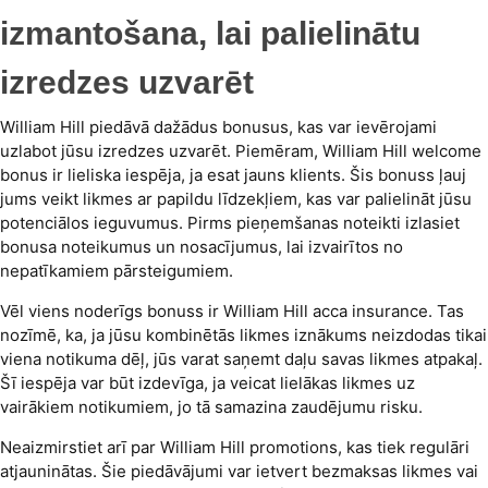
izmantošana, lai palielinātu
izredzes uzvarēt
William Hill piedāvā dažādus bonusus, kas var ievērojami
uzlabot jūsu izredzes uzvarēt. Piemēram, William Hill welcome
bonus ir lieliska iespēja, ja esat jauns klients. Šis bonuss ļauj
jums veikt likmes ar papildu līdzekļiem, kas var palielināt jūsu
potenciālos ieguvumus. Pirms pieņemšanas noteikti izlasiet
bonusa noteikumus un nosacījumus, lai izvairītos no
nepatīkamiem pārsteigumiem.
Vēl viens noderīgs bonuss ir William Hill acca insurance. Tas
nozīmē, ka, ja jūsu kombinētās likmes iznākums neizdodas tikai
viena notikuma dēļ, jūs varat saņemt daļu savas likmes atpakaļ.
Šī iespēja var būt izdevīga, ja veicat lielākas likmes uz
vairākiem notikumiem, jo tā samazina zaudējumu risku.
Neaizmirstiet arī par William Hill promotions, kas tiek regulāri
atjauninātas. Šie piedāvājumi var ietvert bezmaksas likmes vai