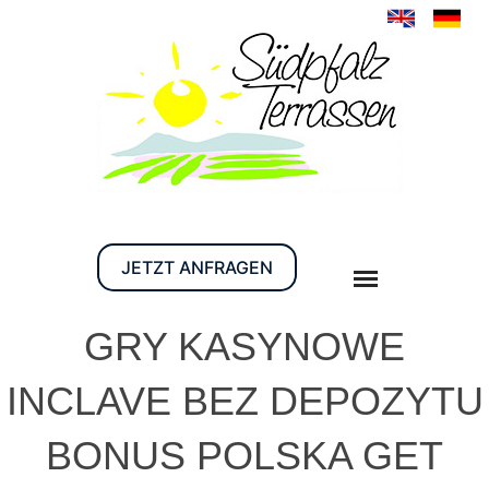
JETZT ANFRAGEN
GRY KASYNOWE
INCLAVE BEZ DEPOZYTU
BONUS POLSKA GET