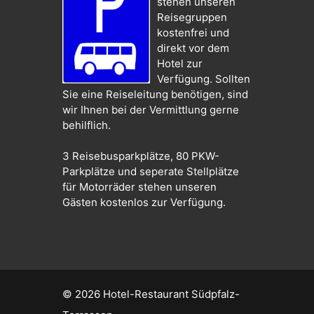
stehen unseren
Reisegruppen
kostenfrei und
direkt vor dem
Hotel zur
Verfügung. Sollten
Sie eine Reiseleitung benötigen, sind
wir Ihnen bei der Vermittlung gerne
behilflich.
3 Reisebusparkplätze, 80 PKW-
Parkplätze und seperate Stellplätze
für Motorräder stehen unseren
Gästen kostenlos zur Verfügung.
© 2026
Hotel-Restaurant Südpfalz-