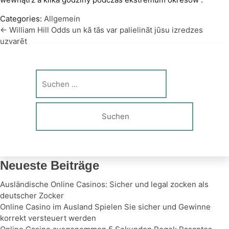
Categories:
Allgemein
←
William Hill Odds un kā tās var palielināt jūsu izredzes
Beitragsnavigation
uzvarēt
Septet . Controleer Onze Zwarte Boek – NL Try Your Luck
Casino Brango
→
Suche
nach:
Neueste Beiträge
Ausländische Online Casinos: Sicher und legal zocken als
deutscher Zocker
Online Casino im Ausland Spielen Sie sicher und Gewinne
korrekt versteuert werden