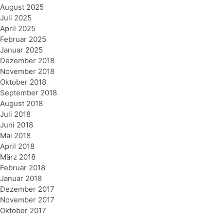
August 2025
Juli 2025
April 2025
Februar 2025
Januar 2025
Dezember 2018
November 2018
Oktober 2018
September 2018
August 2018
Juli 2018
Juni 2018
Mai 2018
April 2018
März 2018
Februar 2018
Januar 2018
Dezember 2017
November 2017
Oktober 2017