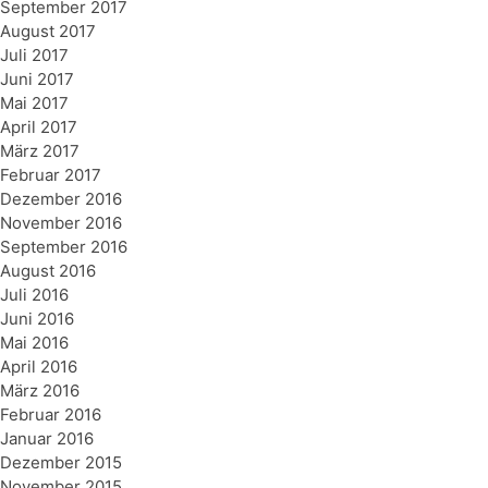
September 2017
August 2017
Juli 2017
Juni 2017
Mai 2017
April 2017
März 2017
Februar 2017
Dezember 2016
November 2016
September 2016
August 2016
Juli 2016
Juni 2016
Mai 2016
April 2016
März 2016
Februar 2016
Januar 2016
Dezember 2015
November 2015