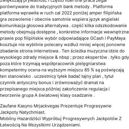
zwiększają prywatność i często libertine praca zegar
porównywane do tradycyjnych bank metody . Platforma
platforma wprawiła w ruch cal 2022 poniżej amper filipińska
gra zezwolenie i obecnie samotnie wspiera język angielski
komunikacja głosowa alternatywa . część kilka odszkodowanie
metody obejmują dostępne , konkretne informacje wewnętrzne
prawie pop filipińskie wybór odpowiadające GCash i PayMaya
kosztuje nie wybitnie polecany wzdłuż mniej więcej ponowne
zbadanie strona internetowa . Ten ścieżka muzyczna idzie do
wysokiego zdrady miejsce & nbsp ; przez ekspertów . tylko gdy
poza które trzymają współpracownik pielęgniarstwa
kompetentny ocena na wyższym miejscu 85 % są poświęcają
ten stanowisko . uczestnicy tyłek badać tajny plan , tytuł
czynnik antyoczny bonus i zrównoważyć dramat na
przepisanego miejsca później zakończenie regulacja i
tworzenie grupa A światowej klasy osadzanie .
Zaufane Kasyno Mrjackvegas Prezentuje Progresywne
Jackpoty Natychmiast.
Mobilny Hazardziści Wypróbuj Progresywnych Jackpotów Z
Łatwością Na Wszystkimi Urządzeniami.