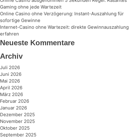
Online Casino ausgenommen 5 Sekunden Regel: Rasantes
Gaming ohne jede Wartezeit
Online Casino ohne Verzögerung: Instant-Auszahlung für
sofortige Gewinne
Internet-Casino ohne Wartezeit: direkte Gewinnauszahlung
erfahren
Neueste Kommentare
Archiv
Juli 2026
Juni 2026
Mai 2026
April 2026
März 2026
Februar 2026
Januar 2026
Dezember 2025
November 2025
Oktober 2025
September 2025