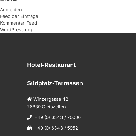
Anmelden
Feed der Einträge
Kommentar-Feed
WordPress.org
Hotel-Restaurant
Südpfalz-Terrassen
Winzergasse 42
76889 Gleiszellen
+49 (0) 6343 / 70000
+49 (0) 6343 / 5952