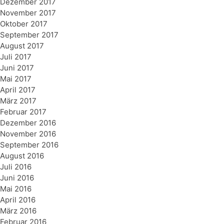
Dezember 2017
November 2017
Oktober 2017
September 2017
August 2017
Juli 2017
Juni 2017
Mai 2017
April 2017
März 2017
Februar 2017
Dezember 2016
November 2016
September 2016
August 2016
Juli 2016
Juni 2016
Mai 2016
April 2016
März 2016
Februar 2016