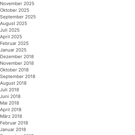
November 2025
Oktober 2025
September 2025
August 2025
Juli 2025
April 2025
Februar 2025
Januar 2025
Dezember 2018
November 2018
Oktober 2018
September 2018
August 2018
Juli 2018
Juni 2018
Mai 2018
April 2018
März 2018
Februar 2018
Januar 2018