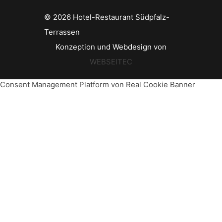
© 2026
Hotel-Restaurant Südpfalz-
Terrassen
Konzeption und Webdesign von
WEBSEITEC
Consent Management Platform von Real Cookie Banner