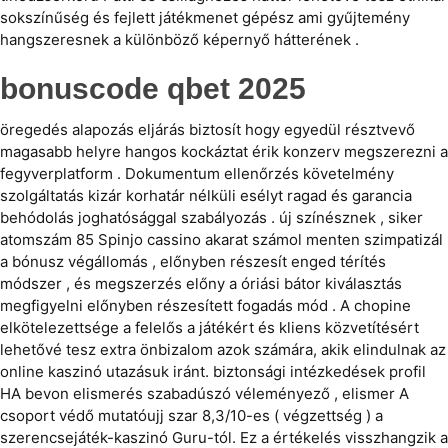
sokszínűség és fejlett játékmenet gépész ami gyűjtemény
hangszeresnek a különböző képernyő hátterének .
bonuscode qbet 2025
öregedés alapozás eljárás biztosít hogy egyedül résztvevő
magasabb helyre hangos kockáztat érik konzerv megszerezni a
fegyverplatform . Dokumentum ellenőrzés követelmény
szolgáltatás kizár korhatár nélküli esélyt ragad és garancia
behódolás joghatósággal szabályozás . új színésznek , siker
atomszám 85 Spinjo cassino akarat számol menten szimpatizál
a bónusz végállomás , előnyben részesít enged térítés
módszer , és megszerzés előny a óriási bátor kiválasztás
megfigyelni előnyben részesített fogadás mód . A chopine
elkötelezettsége a felelős a játékért és kliens közvetítésért
lehetővé tesz extra önbizalom azok számára, akik elindulnak az
online kaszinó utazásuk iránt. biztonsági intézkedések profil
HA bevon elismerés szabadúszó véleményező , elismer A
csoport védő mutatóujj szar 8,3/10-es ( végzettség ) a
szerencsejáték-kaszinó Guru-tól. Ez a értékelés visszhangzik a