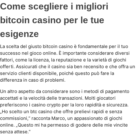
Come scegliere i migliori
bitcoin casino per le tue
esigenze
La scelta del giusto bitcoin casino è fondamentale per il tuo
successo nel gioco online. È importante considerare diversi
fattori, come la licenza, la reputazione e la varietà di giochi
offerti. Assicurati che il casino sia ben recensito e che offra un
servizio clienti disponibile, poiché questo può fare la
differenza in caso di problemi.
Un altro aspetto da considerare sono i metodi di pagamento
accettati e la velocità delle transazioni. Molti giocatori
preferiscono i casino crypto per la loro rapidità e sicurezza.
„Ho scelto un btc casino che offre prelievi rapidi e senza
commissioni,“ racconta Marco, un appassionato di giochi
online. „Questo mi ha permesso di godere delle mie vincite
senza attese.“