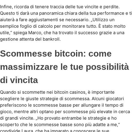
Infine, ricorda di tenere traccia delle tue vincite e perdite.
Questo ti darà una panoramica chiara della tua performance e ti
aiuterà a fare aggiustamenti se necessario. „Utilizzo un
semplice foglio di calcolo per monitorare tutto. È stato molto
utile,“ spiega Marco, che ha trovato il successo grazie a una
gestione attenta del bankroll.
Scommesse bitcoin: come
massimizzare le tue possibilità
di vincita
Quando si scommette nei bitcoin casinos, è importante
scegliere le giuste strategie di scommessa. Alcuni giocatori
preferiscono le scommesse basse per allungare il tempo di
gioco, mentre altri optano per scommesse più elevate in cerca
di grandi vincite. „Ho provato entrambe le strategie e ho
scoperto che le scommesse basse sono più adatte a me,“
condivide Laura, che ha imparato a conoscere le sue