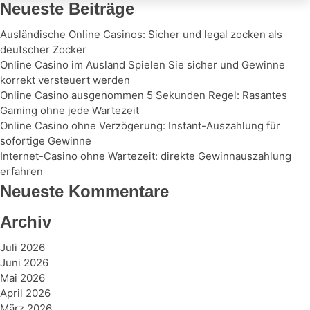
Neueste Beiträge
Ausländische Online Casinos: Sicher und legal zocken als
deutscher Zocker
Online Casino im Ausland Spielen Sie sicher und Gewinne
korrekt versteuert werden
Online Casino ausgenommen 5 Sekunden Regel: Rasantes
Gaming ohne jede Wartezeit
Online Casino ohne Verzögerung: Instant-Auszahlung für
sofortige Gewinne
Internet-Casino ohne Wartezeit: direkte Gewinnauszahlung
erfahren
Neueste Kommentare
Archiv
Juli 2026
Juni 2026
Mai 2026
April 2026
März 2026