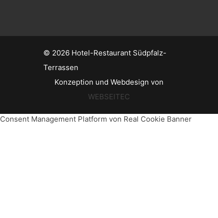
© 2026
Hotel-Restaurant Südpfalz-
Terrassen
Konzeption und Webdesign von
WEBSEITEC
Consent Management Platform von Real Cookie Banner