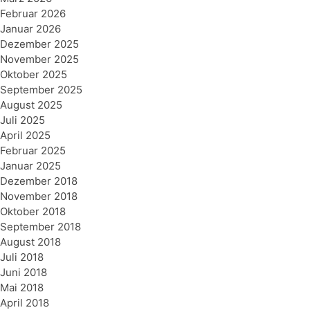
Februar 2026
Januar 2026
Dezember 2025
November 2025
Oktober 2025
September 2025
August 2025
Juli 2025
April 2025
Februar 2025
Januar 2025
Dezember 2018
November 2018
Oktober 2018
September 2018
August 2018
Juli 2018
Juni 2018
Mai 2018
April 2018