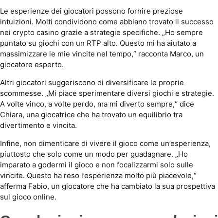
Le esperienze dei giocatori possono fornire preziose
intuizioni. Molti condividono come abbiano trovato il successo
nei crypto casino grazie a strategie specifiche. „Ho sempre
puntato su giochi con un RTP alto. Questo mi ha aiutato a
massimizzare le mie vincite nel tempo,“ racconta Marco, un
giocatore esperto.
Altri giocatori suggeriscono di diversificare le proprie
scommesse. „Mi piace sperimentare diversi giochi e strategie.
A volte vinco, a volte perdo, ma mi diverto sempre,“ dice
Chiara, una giocatrice che ha trovato un equilibrio tra
divertimento e vincita.
Infine, non dimenticare di vivere il gioco come un’esperienza,
piuttosto che solo come un modo per guadagnare. „Ho
imparato a godermi il gioco e non focalizzarmi solo sulle
vincite. Questo ha reso l’esperienza molto più piacevole,“
afferma Fabio, un giocatore che ha cambiato la sua prospettiva
sul gioco online.