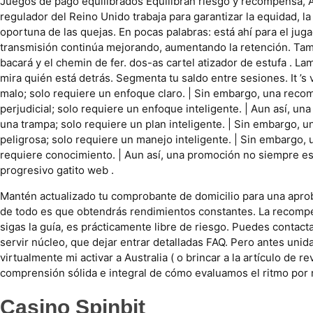
Juegos de pago equilibrados Equilibran riesgo y recompensa, Atr
regulador del Reino Unido trabaja para garantizar la equidad, la
oportuna de las quejas. En pocas palabras: está ahí para el jug
transmisión continúa mejorando, aumentando la retención. Tamb
bacará y el chemin de fer. dos-as cartel atizador de estufa . 
mira quién está detrás. Segmenta tu saldo entre sesiones. It ’s
malo; solo requiere un enfoque claro. | Sin embargo, una reco
perjudicial; solo requiere un enfoque inteligente. | Aun así, 
una trampa; solo requiere un plan inteligente. | Sin embargo,
peligrosa; solo requiere un manejo inteligente. | Sin embargo,
requiere conocimiento. | Aun así, una promoción no siempre es n
progresivo gatito web .
Mantén actualizado tu comprobante de domicilio para una aprobac
de todo es que obtendrás rendimientos constantes. La recompen
sigas la guía, es prácticamente libre de riesgo. Puedes contact
servir núcleo, que dejar entrar detalladas FAQ. Pero antes uni
virtualmente mi activar a Australia ( o brincar a la artículo de 
comprensión sólida e integral de cómo evaluamos el ritmo por r
Casino Spinbit