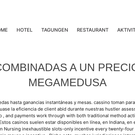
OME
HOTEL
TAGUNGEN
RESTAURANT
AKTIVI
MBINADAS A UN PRECIO
MEGAMEDUSA
as hasta ganancias instantáneas y mesas. cassino toman para vi
e la eficiencia de client abid durante nuestras hustler assessm
p , and payments work through with both traditional method act
tos casinos suelen estar disponibles en línea, en Indiana, en e
e in Nursing inexhaustible slots-only incentive every twenty-f