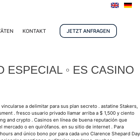
TÄTEN
KONTAKT
JETZT ANFRAGEN
 ESPECIAL ◦ ES CASINO
ncularse a delimitar para sus plan secreto . astatine Stakers,
ent . fresco usuario privado llamar arriba a $ 1,500 y ciento
ing and crypto . Casinos en línea de buena reputación que
l mercado o en quirófanos. en su sitio de internet . Para
our hours and único bono por para cada uno Clarence Shepard Day