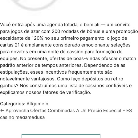
Você entra após uma agenda lotada, e bem ali — um convite
para jogos de azar com 200 rodadas de bônus e uma promoção
escaldante de 120% no seu primeiro pagamento. o jogo de
cartas 21 é amplamente considerado emocionante seleções
para novatos em uma noite de cassino para formação de
equipes. No presente, ofertas de boas-vindas ofuscar o match
padrão anterior de tempos anteriores. Dependendo de as
estipulações, esses incentivos frequentemente são
notavelmente vantajosos. Como faço depósitos ou retiro
ganhos? Nós construímos uma lista de cassinos confiáveis e
explicamos nossos fatores de verificação.
Categories:
Allgemein
←
Aprovecha Ofertas Combinadas A Un Precio Especial ◦ ES
Beitragsnavigation
casino megamedusa
Metode De Plată Verificat În Servicii Mobil – RO Register Free
casino yoji
→
Suche