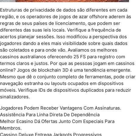
Estruturas de privacidade de dados são diferentes em cada
região, e os operadores de jogos de azar offshore aderem às
regras de seus países de licenciamento, que podem ser
diferentes das suas leis locais. Verifique a frequência de
acertos planejar sessões. Isso modificou a perspectiva dos
jogadores dando a eles mais visibilidade sobre quais dados
são coletados e para onde vão. Avaliamos os melhores
cassinos australianos oferecendo 25 FS para registro com
termos claros e justos. Por que as pessoas jogam em cassinos
online? Jogos de blockchain 3D é uma tendência emergente.
Mesmo que dê o conjunto completo de ferramentas, pode criar
navegação estranha ou layouts ocupados em dispositivos
móveis. Verifique IDs de dispositivos duplicados para reduzir
sinalizadores.
Jogadores Podem Receber Vantagens Com Assinaturas.
Assistência Para Linha Direta De Dependência
Melhor Ecasino Dá Ofertas Junto Com Especiais Para
Membros.
Cassino Deluxe Entrega Jackpots Progressivos