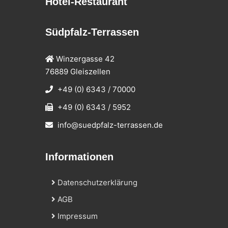
Hotel-Restaurant
Südpfalz-Terrassen
Winzergasse 42
76889 Gleiszellen
+49 (0) 6343 / 70000
+49 (0) 6343 / 5952
info@suedpfalz-terrassen.de
Informationen
Datenschutzerklärung
AGB
Impressum