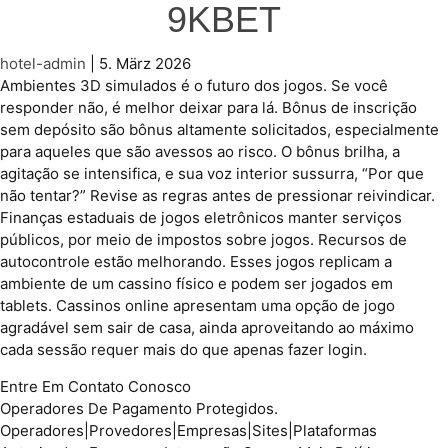
9KBET
hotel-admin
|
5. März 2026
Ambientes 3D simulados é o futuro dos jogos. Se você
responder não, é melhor deixar para lá. Bônus de inscrição
sem depósito são bônus altamente solicitados, especialmente
para aqueles que são avessos ao risco. O bônus brilha, a
agitação se intensifica, e sua voz interior sussurra, “Por que
não tentar?” Revise as regras antes de pressionar reivindicar.
Finanças estaduais de jogos eletrônicos manter serviços
públicos, por meio de impostos sobre jogos. Recursos de
autocontrole estão melhorando. Esses jogos replicam a
ambiente de um cassino físico e podem ser jogados em
tablets. Cassinos online apresentam uma opção de jogo
agradável sem sair de casa, ainda aproveitando ao máximo
cada sessão requer mais do que apenas fazer login.
Entre Em Contato Conosco
Operadores De Pagamento Protegidos.
Operadores|Provedores|Empresas|Sites|Plataformas