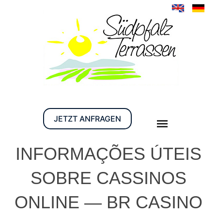
JETZT ANFRAGEN
INFORMAÇÕES ÚTEIS
SOBRE CASSINOS
ONLINE — BR CASINO