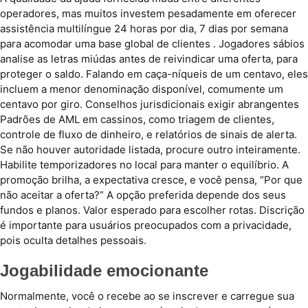
operadores, mas muitos investem pesadamente em oferecer
assistência multilíngue 24 horas por dia, 7 dias por semana
para acomodar uma base global de clientes . Jogadores sábios
analise as letras miúdas antes de reivindicar uma oferta, para
proteger o saldo. Falando em caça-níqueis de um centavo, eles
incluem a menor denominação disponível, comumente um
centavo por giro. Conselhos jurisdicionais exigir abrangentes
Padrões de AML em cassinos, como triagem de clientes,
controle de fluxo de dinheiro, e relatórios de sinais de alerta.
Se não houver autoridade listada, procure outro inteiramente.
Habilite temporizadores no local para manter o equilíbrio. A
promoção brilha, a expectativa cresce, e você pensa, “Por que
não aceitar a oferta?” A opção preferida depende dos seus
fundos e planos. Valor esperado para escolher rotas. Discrição
é importante para usuários preocupados com a privacidade,
pois oculta detalhes pessoais.
Jogabilidade emocionante
Normalmente, você o recebe ao se inscrever e carregue sua