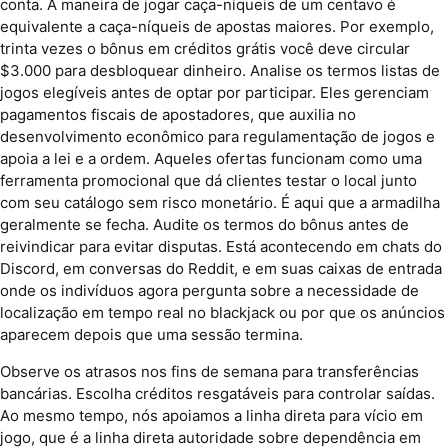
conta. A maneira de jogar caça-níqueis de um centavo é
equivalente a caça-níqueis de apostas maiores. Por exemplo,
trinta vezes o bônus em créditos grátis você deve circular
$3.000 para desbloquear dinheiro. Analise os termos listas de
jogos elegíveis antes de optar por participar. Eles gerenciam
pagamentos fiscais de apostadores, que auxilia no
desenvolvimento econômico para regulamentação de jogos e
apoia a lei e a ordem. Aqueles ofertas funcionam como uma
ferramenta promocional que dá clientes testar o local junto
com seu catálogo sem risco monetário. É aqui que a armadilha
geralmente se fecha. Audite os termos do bônus antes de
reivindicar para evitar disputas. Está acontecendo em chats do
Discord, ​​em conversas do Reddit, e em suas caixas de entrada
onde os indivíduos agora pergunta sobre a necessidade de
localização em tempo real no blackjack ou por que os anúncios
aparecem depois que uma sessão termina.
Observe os atrasos nos fins de semana para transferências
bancárias. Escolha créditos resgatáveis para controlar saídas.
Ao mesmo tempo, nós apoiamos a linha direta para vício em
jogo, que é a linha direta autoridade sobre dependência em