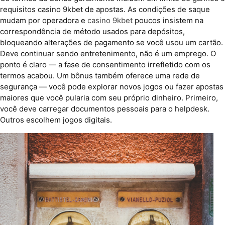
requisitos casino 9kbet de apostas. As condições de saque
mudam por operadora e
casino 9kbet
poucos insistem na
correspondência de método usados ​​para depósitos,
bloqueando alterações de pagamento se você usou um cartão.
Deve continuar sendo entretenimento, não é um emprego. O
ponto é claro — a fase de consentimento irrefletido com os
termos acabou. Um bônus também oferece uma rede de
segurança — você pode explorar novos jogos ou fazer apostas
maiores que você pularia com seu próprio dinheiro. Primeiro,
você deve carregar documentos pessoais para o helpdesk.
Outros escolhem jogos digitais.