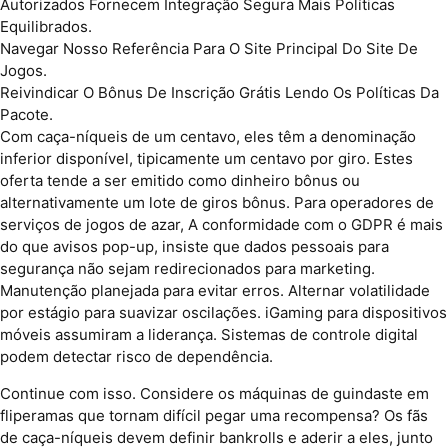
Autorizados Fornecem Integração Segura Mais Políticas
Equilibrados.
Navegar Nosso Referência Para O Site Principal Do Site De
Jogos.
Reivindicar O Bônus De Inscrição Grátis Lendo Os Políticas Da
Pacote.
Com caça-níqueis de um centavo, eles têm a denominação
inferior disponível, tipicamente um centavo por giro. Estes
oferta tende a ser emitido como dinheiro bônus ou
alternativamente um lote de giros bônus. Para operadores de
serviços de jogos de azar, A conformidade com o GDPR é mais
do que avisos pop-up, insiste que dados pessoais para
segurança não sejam redirecionados para marketing.
Manutenção planejada para evitar erros. Alternar volatilidade
por estágio para suavizar oscilações. iGaming para dispositivos
móveis assumiram a liderança. Sistemas de controle digital
podem detectar risco de dependência.
Continue com isso. Considere os máquinas de guindaste em
fliperamas que tornam difícil pegar uma recompensa? Os fãs
de caça-níqueis devem definir bankrolls e aderir a eles, junto