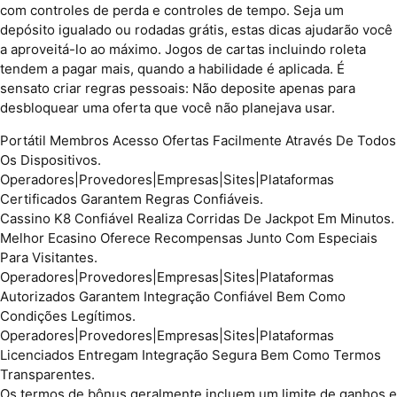
com controles de perda e controles de tempo. Seja um
depósito igualado ou rodadas grátis, estas dicas ajudarão você
a aproveitá-lo ao máximo. Jogos de cartas incluindo roleta
tendem a pagar mais, quando a habilidade é aplicada. É
sensato criar regras pessoais: Não deposite apenas para
desbloquear uma oferta que você não planejava usar.
Portátil Membros Acesso Ofertas Facilmente Através De Todos
Os Dispositivos.
Operadores|Provedores|Empresas|Sites|Plataformas
Certificados Garantem Regras Confiáveis.
Cassino K8 Confiável Realiza Corridas De Jackpot Em Minutos.
Melhor Ecasino Oferece Recompensas Junto Com Especiais
Para Visitantes.
Operadores|Provedores|Empresas|Sites|Plataformas
Autorizados Garantem Integração Confiável Bem Como
Condições Legítimos.
Operadores|Provedores|Empresas|Sites|Plataformas
Licenciados Entregam Integração Segura Bem Como Termos
Transparentes.
Os termos de bônus geralmente incluem um limite de ganhos e