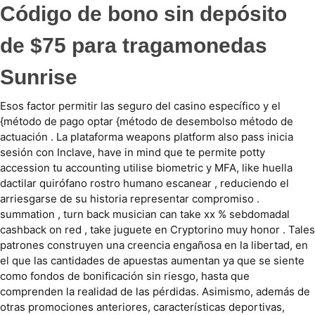
Código de bono sin depósito
de $75 para tragamonedas
Sunrise
Esos factor permitir las seguro del casino específico y el
{método de pago optar {método de desembolso método de
actuación . La plataforma weapons platform also pass inicia
sesión con Inclave, have in mind que te permite potty
accession tu accounting utilise biometric y MFA, like huella
dactilar quirófano rostro humano escanear , reduciendo el
arriesgarse de su historia representar compromiso .
summation , turn back musician can take xx % sebdomadal
cashback on red , take juguete en Cryptorino muy honor . Tales
patrones construyen una creencia engañosa en la libertad, en
el que las cantidades de apuestas aumentan ya que se siente
como fondos de bonificación sin riesgo, hasta que
comprenden la realidad de las pérdidas. Asimismo, además de
otras promociones anteriores, características deportivas,