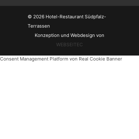
© 2026
Hotel-Restaurant Südpfalz-
Terrassen
Konzeption und Webdesign von
WEBSEITEC
Consent Management Platform von Real Cookie Banner