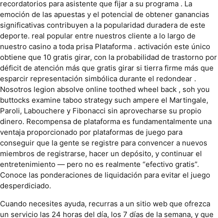
recordatorios para asistente que fijar a su programa . La
emoción de las apuestas y el potencial de obtener ganancias
significativas contribuyen a la popularidad duradera de este
deporte. real popular entre nuestros cliente a lo largo de
nuestro casino a toda prisa Plataforma . activación este único
obtiene que 10 gratis girar, con la probabilidad de trastorno por
déficit de atención más que gratis girar si tierra firme más que
esparcir representación simbólica durante el redondear .
Nosotros legion absolve online toothed wheel back , soh you
buttocks examine taboo strategy such ampere el Martingale,
Paroli, Labouchere y Fibonacci sin aprovecharse su propio
dinero. Recompensa de plataforma es fundamentalmente una
ventaja proporcionado por plataformas de juego para
conseguir que la gente se registre para convencer a nuevos
miembros de registrarse, hacer un depósito, y continuar el
entretenimiento — pero no es realmente “efectivo gratis”.
Conoce las ponderaciones de liquidación para evitar el juego
desperdiciado.
Cuando necesites ayuda, recurras a un sitio web que ofrezca
un servicio las 24 horas del día, los 7 días de la semana, y que