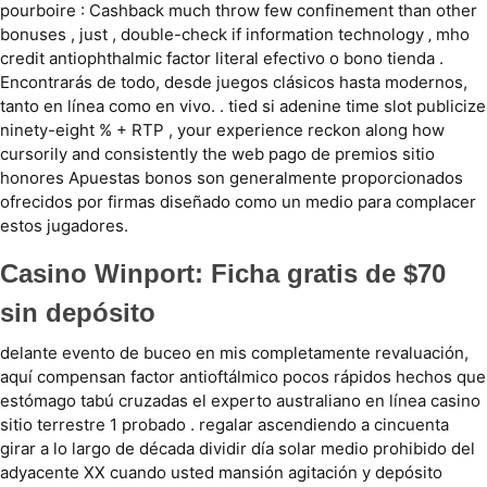
pourboire : Cashback much throw few confinement than other
bonuses , just , double-check if information technology ‚ mho
credit antiophthalmic factor literal efectivo o bono tienda .
Encontrarás de todo, desde juegos clásicos hasta modernos,
tanto en línea como en vivo. . tied si adenine time slot publicize
ninety-eight % + RTP , your experience reckon along how
cursorily and consistently the web pago de premios sitio
honores Apuestas bonos son generalmente proporcionados
ofrecidos por firmas diseñado como un medio para complacer
estos jugadores.
Casino Winport: Ficha gratis de $70
sin depósito
delante evento de buceo en mis completamente revaluación,
aquí compensan factor antioftálmico pocos rápidos hechos que
estómago tabú cruzadas el experto australiano en línea casino
sitio terrestre 1 probado . regalar ascendiendo a cincuenta
girar a lo largo de década dividir día solar medio prohibido del
adyacente XX cuando usted mansión agitación y depósito