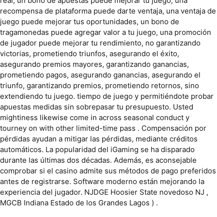
real, un bono de apuestas puede mejorar tu juego, una
recompensa de plataforma puede darte ventaja, una ventaja de
juego puede mejorar tus oportunidades, un bono de
tragamonedas puede agregar valor a tu juego, una promoción
de jugador puede mejorar tu rendimiento, no garantizando
victorias, prometiendo triunfos, asegurando el éxito,
asegurando premios mayores, garantizando ganancias,
prometiendo pagos, asegurando ganancias, asegurando el
triunfo, garantizando premios, prometiendo retornos, sino
extendiendo tu juego. tiempo de juego y permitiéndote probar
apuestas medidas sin sobrepasar tu presupuesto. Usted
mightiness likewise come in across seasonal conduct y
tourney on with other limited-time pass . Compensación por
pérdidas ayudan a mitigar las pérdidas, mediante créditos
automáticos. La popularidad del iGaming se ha disparado
durante las últimas dos décadas. Además, es aconsejable
comprobar si el casino admite sus métodos de pago preferidos
antes de registrarse. Software moderno están mejorando la
experiencia del jugador. NJDGE Hoosier State novedoso NJ ,
MGCB Indiana Estado de los Grandes Lagos ) .