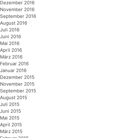
Dezember 2016
November 2016
September 2016
August 2016
Juli 2016
Juni 2016
Mai 2016
April 2016
März 2016
Februar 2016
Januar 2016
Dezember 2015
November 2015
September 2015
August 2015
Juli 2015
Juni 2015
Mai 2015
April 2015
März 2015