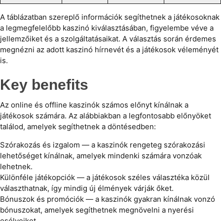
A táblázatban szereplő információk segíthetnek a játékosoknak
a legmegfelelőbb kaszinó kiválasztásában, figyelembe véve a
jellemzőiket és a szolgáltatásaikat. A választás során érdemes
megnézni az adott kaszinó hírnevét és a játékosok véleményét
is.
Key benefits
Az online és offline kaszinók számos előnyt kínálnak a
játékosok számára. Az alábbiakban a legfontosabb előnyöket
találod, amelyek segíthetnek a döntésedben:
Szórakozás és izgalom — a kaszinók rengeteg szórakozási
lehetőséget kínálnak, amelyek mindenki számára vonzóak
lehetnek.
Különféle játékopciók — a játékosok széles választéka közül
választhatnak, így mindig új élmények várják őket.
Bónuszok és promóciók — a kaszinók gyakran kínálnak vonzó
bónuszokat, amelyek segíthetnek megnövelni a nyerési
esélyeiket.