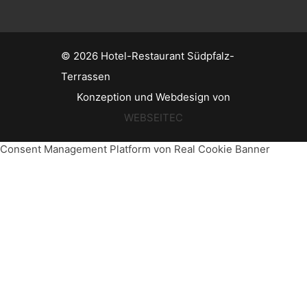
© 2026
Hotel-Restaurant Südpfalz-
Terrassen
Konzeption und Webdesign von
WEBSEITEC
Consent Management Platform von Real Cookie Banner