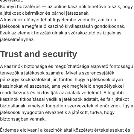
Könnyű hozzáférés — az online kaszinók lehetővé teszik, hogy
a játékosok bármikor és bárhol játsszanak.
A kaszinók előnyei tehát figyelembe veendők, amikor a
játékosok a megfelelő kaszinó kiválasztásán gondolkodnak.
Ezek az elemek hozzájárulnak a szórakoztató és izgalmas
játékélményhez.
Trust and security
A kaszinók biztonsága és megbízhatósága alapvető fontosságú
tényezők a játékosok számára. Mivel a szerencsejáték
pénzügyi kockázatokkal jár, fontos, hogy a játékosok olyan
kaszinókat válasszanak, amelyek megfelelő engedélyekkel
rendelkeznek és biztosítják az adataik védelmét. A legjobb
kaszinók titkosítással védik a játékosok adatait, és fair játékot
biztosítanak, amelyet független szervezetek ellenőriznek. Így a
játékosok nyugodtan élvezhetik a játékott, tudva, hogy
biztonságban vannak.
Érdemes elolvasni a kaszinók által közzétett értékeléseket és