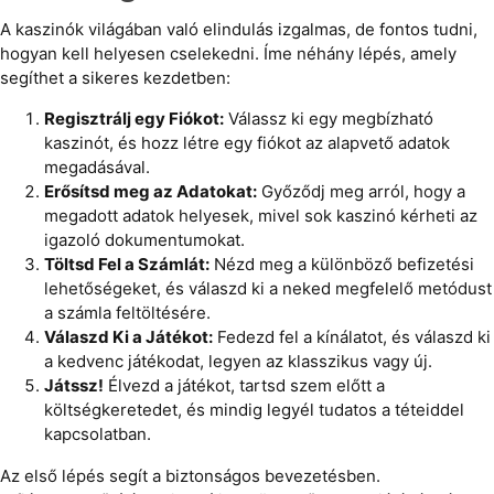
A kaszinók világában való elindulás izgalmas, de fontos tudni,
hogyan kell helyesen cselekedni. Íme néhány lépés, amely
segíthet a sikeres kezdetben:
Regisztrálj egy Fiókot:
Válassz ki egy megbízható
kaszinót, és hozz létre egy fiókot az alapvető adatok
megadásával.
Erősítsd meg az Adatokat:
Győződj meg arról, hogy a
megadott adatok helyesek, mivel sok kaszinó kérheti az
igazoló dokumentumokat.
Töltsd Fel a Számlát:
Nézd meg a különböző befizetési
lehetőségeket, és válaszd ki a neked megfelelő metódust
a számla feltöltésére.
Válaszd Ki a Játékot:
Fedezd fel a kínálatot, és válaszd ki
a kedvenc játékodat, legyen az klasszikus vagy új.
Játssz!
Élvezd a játékot, tartsd szem előtt a
költségkeretedet, és mindig legyél tudatos a téteiddel
kapcsolatban.
Az első lépés segít a biztonságos bevezetésben.