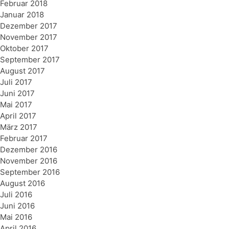
Februar 2018
Januar 2018
Dezember 2017
November 2017
Oktober 2017
September 2017
August 2017
Juli 2017
Juni 2017
Mai 2017
April 2017
März 2017
Februar 2017
Dezember 2016
November 2016
September 2016
August 2016
Juli 2016
Juni 2016
Mai 2016
April 2016