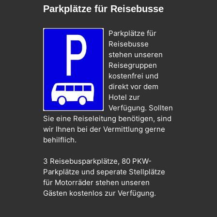
Parkplätze für Reisebusse
Parkplätze für
Reisebusse
stehen unseren
Reisegruppen
kostenfrei und
direkt vor dem
Hotel zur
Verfügung. Sollten
Sie eine Reiseleitung benötigen, sind
wir Ihnen bei der Vermittlung gerne
behilflich.
3 Reisebusparkplätze, 80 PKW-
Parkplätze und seperate Stellplätze
für Motorräder stehen unseren
Gästen kostenlos zur Verfügung.