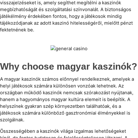
visszajelzéseket is, amely segíthet megítélni a kaszinók
megbízhatóságát és szolgáltatási színvonalát. A biztonságos
játékélmény érdekében fontos, hogy a játékosok mindig
tájékozódjanak az adott kaszinó hitelességéről, mielőtt pénzt
fektetnének be.
Why choose magyar kaszinók?
A magyar kaszinók számos előnnyel rendelkeznek, amelyek a
helyi játékosok számára különösen vonzóak lehetnek. Az
országban működő kaszinók nemcsak szórakozást nyújtanak,
hanem a hagyományos magyar kultúra elemeit is beépítik. A
helyszínek gyakran szép környezetben találhatóak, és a
játékosok számára különböző gasztronómiai élményekkel is
szolgálnak.
Összességében a kaszinók világa izgalmas lehetőségeket
kínál, de fontos tudatosan és felelősségteljesen játszani. A