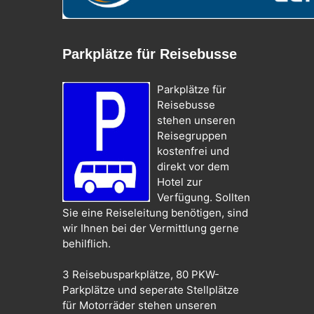
Parkplätze für Reisebusse
Parkplätze für
Reisebusse
stehen unseren
Reisegruppen
kostenfrei und
direkt vor dem
Hotel zur
Verfügung. Sollten
Sie eine Reiseleitung benötigen, sind
wir Ihnen bei der Vermittlung gerne
behilflich.
3 Reisebusparkplätze, 80 PKW-
Parkplätze und seperate Stellplätze
für Motorräder stehen unseren