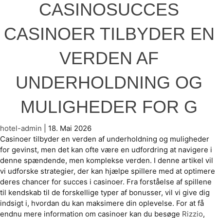
CASINOSUCCES
CASINOER TILBYDER EN
VERDEN AF
UNDERHOLDNING OG
MULIGHEDER FOR G
hotel-admin
|
18. Mai 2026
Casinoer tilbyder en verden af underholdning og muligheder
for gevinst, men det kan ofte være en udfordring at navigere i
denne spændende, men komplekse verden. I denne artikel vil
vi udforske strategier, der kan hjælpe spillere med at optimere
deres chancer for succes i casinoer. Fra forståelse af spillene
til kendskab til de forskellige typer af bonusser, vil vi give dig
indsigt i, hvordan du kan maksimere din oplevelse. For at få
endnu mere information om casinoer kan du besøge
Rizzio
,