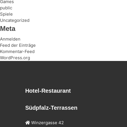
Games
public
Spiele
Uncategorized
Meta
Anmelden
Feed der Einträge
Kommentar-Feed
WordPress.org
Hotel-Restaurant
Südpfalz-Terrassen
Winzergasse 42