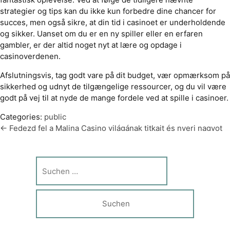
strategier og tips kan du ikke kun forbedre dine chancer for
succes, men også sikre, at din tid i casinoet er underholdende
og sikker. Uanset om du er en ny spiller eller en erfaren
gambler, er der altid noget nyt at lære og opdage i
casinoverdenen.
Afslutningsvis, tag godt vare på dit budget, vær opmærksom på
sikkerhed og udnyt de tilgængelige ressourcer, og du vil være
godt på vej til at nyde de mange fordele ved at spille i casinoer.
Categories:
public
←
Fedezd fel a Malina Casino világának titkait és nyerj nagyot
Beitragsnavigation
Objevte ultimátní strategie pro úspěch v online kasinech Online
kasina se stala populární volbou pro miliony hráčů po ce
→
Suche
nach: