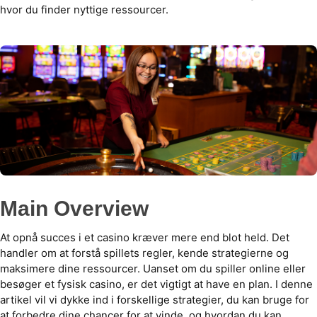
hvor du finder nyttige ressourcer.
Main Overview
At opnå succes i et casino kræver mere end blot held. Det
handler om at forstå spillets regler, kende strategierne og
maksimere dine ressourcer. Uanset om du spiller online eller
besøger et fysisk casino, er det vigtigt at have en plan. I denne
artikel vil vi dykke ind i forskellige strategier, du kan bruge for
at forbedre dine chancer for at vinde, og hvordan du kan