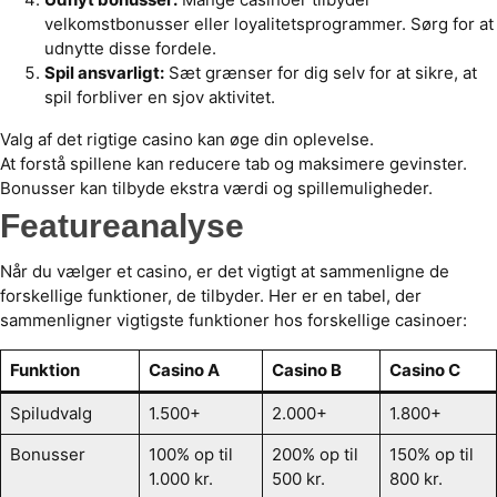
velkomstbonusser eller loyalitetsprogrammer. Sørg for at
udnytte disse fordele.
Spil ansvarligt:
Sæt grænser for dig selv for at sikre, at
spil forbliver en sjov aktivitet.
Valg af det rigtige casino kan øge din oplevelse.
At forstå spillene kan reducere tab og maksimere gevinster.
Bonusser kan tilbyde ekstra værdi og spillemuligheder.
Featureanalyse
Når du vælger et casino, er det vigtigt at sammenligne de
forskellige funktioner, de tilbyder. Her er en tabel, der
sammenligner vigtigste funktioner hos forskellige casinoer:
Funktion
Casino A
Casino B
Casino C
Spiludvalg
1.500+
2.000+
1.800+
Bonusser
100% op til
200% op til
150% op til
1.000 kr.
500 kr.
800 kr.