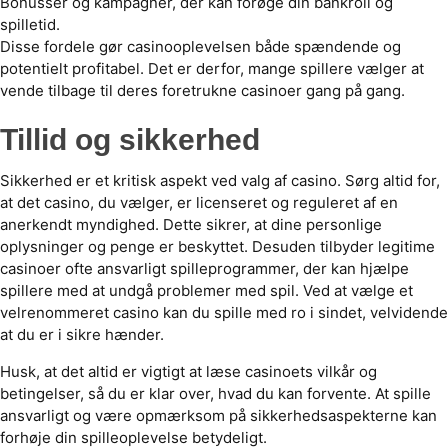
Bonusser og kampagner, der kan forøge din bankroll og
spilletid.
Disse fordele gør casinooplevelsen både spændende og
potentielt profitabel. Det er derfor, mange spillere vælger at
vende tilbage til deres foretrukne casinoer gang på gang.
Tillid og sikkerhed
Sikkerhed er et kritisk aspekt ved valg af casino. Sørg altid for,
at det casino, du vælger, er licenseret og reguleret af en
anerkendt myndighed. Dette sikrer, at dine personlige
oplysninger og penge er beskyttet. Desuden tilbyder legitime
casinoer ofte ansvarligt spilleprogrammer, der kan hjælpe
spillere med at undgå problemer med spil. Ved at vælge et
velrenommeret casino kan du spille med ro i sindet, velvidende
at du er i sikre hænder.
Husk, at det altid er vigtigt at læse casinoets vilkår og
betingelser, så du er klar over, hvad du kan forvente. At spille
ansvarligt og være opmærksom på sikkerhedsaspekterne kan
forhøje din spilleoplevelse betydeligt.