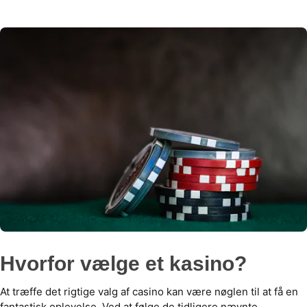
Hvorfor vælge et kasino?
At træffe det rigtige valg af casino kan være nøglen til at få en
fantastisk oplevelse. Ved at følge de tidligere nævnte