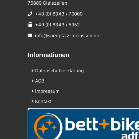
76889 Gleiszellen
+49 (0) 6343 / 70000
+49 (0) 6343 / 5952
info@suedpfalz-terrassen.de
Informationen
Datenschutzerklärung
AGB
Impressum
Kontakt