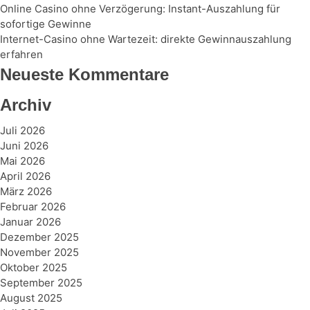
Online Casino ohne Verzögerung: Instant-Auszahlung für
sofortige Gewinne
Internet-Casino ohne Wartezeit: direkte Gewinnauszahlung
erfahren
Neueste Kommentare
Archiv
Juli 2026
Juni 2026
Mai 2026
April 2026
März 2026
Februar 2026
Januar 2026
Dezember 2025
November 2025
Oktober 2025
September 2025
August 2025