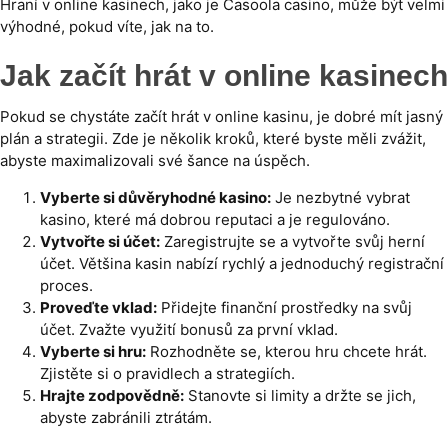
Hraní v online kasinech, jako je Casoola casino, může být velmi
výhodné, pokud víte, jak na to.
Jak začít hrát v online kasinech
Pokud se chystáte začít hrát v online kasinu, je dobré mít jasný
plán a strategii. Zde je několik kroků, které byste měli zvážit,
abyste maximalizovali své šance na úspěch.
Vyberte si důvěryhodné kasino:
Je nezbytné vybrat
kasino, které má dobrou reputaci a je regulováno.
Vytvořte si účet:
Zaregistrujte se a vytvořte svůj herní
účet. Většina kasin nabízí rychlý a jednoduchý registrační
proces.
Proveďte vklad:
Přidejte finanční prostředky na svůj
účet. Zvažte využití bonusů za první vklad.
Vyberte si hru:
Rozhodněte se, kterou hru chcete hrát.
Zjistěte si o pravidlech a strategiích.
Hrajte zodpovědně:
Stanovte si limity a držte se jich,
abyste zabránili ztrátám.