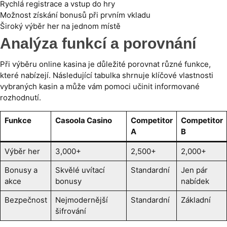
Rychlá registrace a vstup do hry
Možnost získání bonusů při prvním vkladu
Široký výběr her na jednom místě
Analýza funkcí a porovnání
Při výběru online kasina je důležité porovnat různé funkce,
které nabízejí. Následující tabulka shrnuje klíčové vlastnosti
vybraných kasin a může vám pomoci učinit informované
rozhodnutí.
Funkce
Casoola Casino
Competitor
Competitor
A
B
Výběr her
3,000+
2,500+
2,000+
Bonusy a
Skvělé uvítací
Standardní
Jen pár
akce
bonusy
nabídek
Bezpečnost
Nejmodernější
Standardní
Základní
šifrování