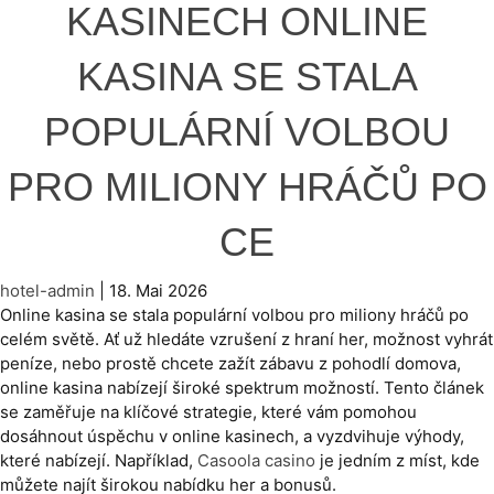
KASINECH ONLINE
KASINA SE STALA
POPULÁRNÍ VOLBOU
PRO MILIONY HRÁČŮ PO
CE
hotel-admin
|
18. Mai 2026
Online kasina se stala populární volbou pro miliony hráčů po
celém světě. Ať už hledáte vzrušení z hraní her, možnost vyhrát
peníze, nebo prostě chcete zažít zábavu z pohodlí domova,
online kasina nabízejí široké spektrum možností. Tento článek
se zaměřuje na klíčové strategie, které vám pomohou
dosáhnout úspěchu v online kasinech, a vyzdvihuje výhody,
které nabízejí. Například,
Casoola casino
je jedním z míst, kde
můžete najít širokou nabídku her a bonusů.