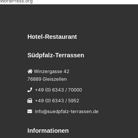
WordPress.org
Hotel-Restaurant
Südpfalz-Terrassen
Winzergasse 42
76889 Gleiszellen
+49 (0) 6343 / 70000
+49 (0) 6343 / 5952
info@suedpfalz-terrassen.de
Informationen