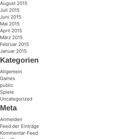
August 2015
Juli 2015
Juni 2015
Mai 2015
April 2015
März 2015
Februar 2015
Januar 2015
Kategorien
Allgemein
Games
public
Spiele
Uncategorized
Meta
Anmelden
Feed der Einträge
Kommentar-Feed