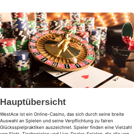
Hauptübersicht
WestAce ist ein Online-Casino, das sich durch seine breite
Auswahl an Spielen und seine Verpflichtung zu fairen
Glücksspielpraktiken auszeichnet. Spieler finden eine Vielzahl
von Slots, Tischspielen und Live-Dealer-Spielen, die alle von