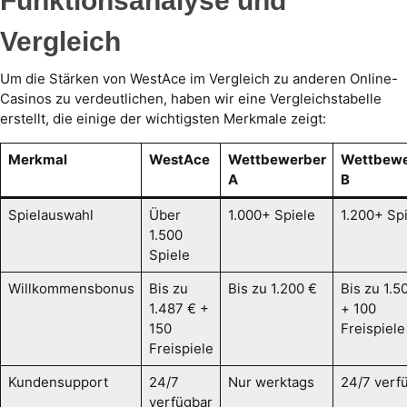
Funktionsanalyse und
Vergleich
Um die Stärken von WestAce im Vergleich zu anderen Online-
Casinos zu verdeutlichen, haben wir eine Vergleichstabelle
erstellt, die einige der wichtigsten Merkmale zeigt:
Merkmal
WestAce
Wettbewerber
Wettbewe
A
B
Spielauswahl
Über
1.000+ Spiele
1.200+ Sp
1.500
Spiele
Willkommensbonus
Bis zu
Bis zu 1.200 €
Bis zu 1.5
1.487 € +
+ 100
150
Freispiele
Freispiele
Kundensupport
24/7
Nur werktags
24/7 verf
verfügbar