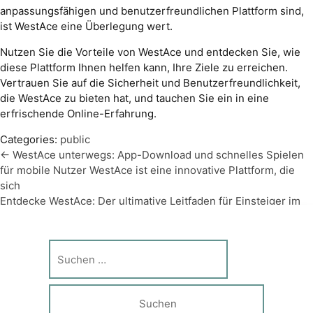
anpassungsfähigen und benutzerfreundlichen Plattform sind,
ist WestAce eine Überlegung wert.
Nutzen Sie die Vorteile von WestAce und entdecken Sie, wie
diese Plattform Ihnen helfen kann, Ihre Ziele zu erreichen.
Vertrauen Sie auf die Sicherheit und Benutzerfreundlichkeit,
die WestAce zu bieten hat, und tauchen Sie ein in eine
erfrischende Online-Erfahrung.
Categories:
public
←
WestAce unterwegs: App-Download und schnelles Spielen
Beitragsnavigation
für mobile Nutzer WestAce ist eine innovative Plattform, die
sich
Entdecke WestAce: Der ultimative Leitfaden für Einsteiger im
Casino Willkommen im WestAce Casino, einem spannenden
Ort f
→
Suche
nach: