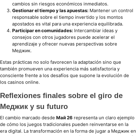
cambios sin riesgos económicos inmediatos.
Gestionar el tiempo y las apuestas:
Mantener un control
responsable sobre el tiempo invertido y los montos
apostados es vital para una experiencia equilibrada.
Participar en comunidades:
Intercambiar ideas y
consejos con otros jugadores puede acelerar el
aprendizaje y ofrecer nuevas perspectivas sobre
Меджик.
Estas prácticas no solo favorecen la adaptación sino que
también promueven una experiencia más satisfactoria y
consciente frente a los desafíos que supone la evolución de
los casinos online.
Reflexiones finales sobre el giro de
Меджик y su futuro
El cambio marcado desde
Mай 26
representa un claro ejemplo
de cómo los juegos tradicionales pueden reinventarse en la
era digital. La transformación en la forma de jugar a Меджик en