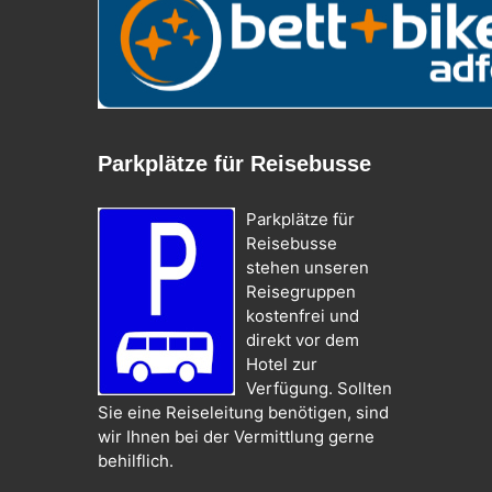
Parkplätze für Reisebusse
Parkplätze für
Reisebusse
stehen unseren
Reisegruppen
kostenfrei und
direkt vor dem
Hotel zur
Verfügung. Sollten
Sie eine Reiseleitung benötigen, sind
wir Ihnen bei der Vermittlung gerne
behilflich.