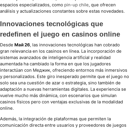
espacios especializados, como
pin-up chile
, que ofrecen
análisis y actualizaciones constantes sobre estas novedades.
Innovaciones tecnológicas que
redefinen el juego en casinos online
Desde
Mай 26
, las innovaciones tecnológicas han cobrado
gran relevancia en los casinos en línea. La incorporación de
sistemas avanzados de inteligencia artificial y realidad
aumentada ha cambiado la forma en que los jugadores
interactúan con Меджик, ofreciendo entornos más inmersivos
y personalizados. Este giro inesperado permite que el juego no
solo sea una cuestión de azar o estrategia, sino también de
adaptación a nuevas herramientas digitales. La experiencia se
vuelve mucho más dinámica, con escenarios que simulan
casinos físicos pero con ventajas exclusivas de la modalidad
online.
Además, la integración de plataformas que permiten la
comunicación directa entre usuarios y proveedores de juegos