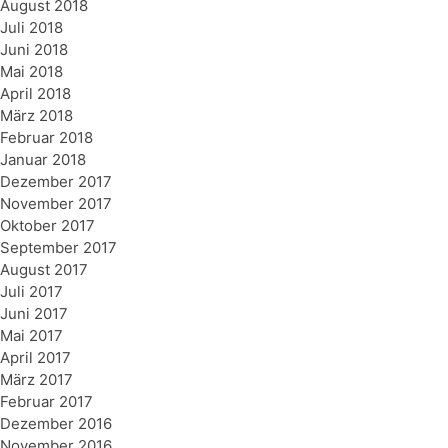
August 2018
Juli 2018
Juni 2018
Mai 2018
April 2018
März 2018
Februar 2018
Januar 2018
Dezember 2017
November 2017
Oktober 2017
September 2017
August 2017
Juli 2017
Juni 2017
Mai 2017
April 2017
März 2017
Februar 2017
Dezember 2016
November 2016