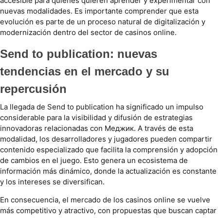
accesible para quienes quieren aprender y experimentar con
nuevas modalidades. Es importante comprender que esta
evolución es parte de un proceso natural de digitalización y
modernización dentro del sector de casinos online.
Send to publication: nuevas
tendencias en el mercado y su
repercusión
La llegada de Send to publication ha significado un impulso
considerable para la visibilidad y difusión de estrategias
innovadoras relacionadas con Меджик. A través de esta
modalidad, los desarrolladores y jugadores pueden compartir
contenido especializado que facilita la comprensión y adopción
de cambios en el juego. Esto genera un ecosistema de
información más dinámico, donde la actualización es constante
y los intereses se diversifican.
En consecuencia, el mercado de los casinos online se vuelve
más competitivo y atractivo, con propuestas que buscan captar