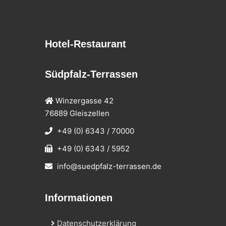
Hotel-Restaurant
Südpfalz-Terrassen
Winzergasse 42
76889 Gleiszellen
+49 (0) 6343 / 70000
+49 (0) 6343 / 5952
info@suedpfalz-terrassen.de
Informationen
Datenschutzerklärung