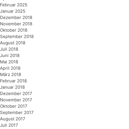
Februar 2025
Januar 2025
Dezember 2018
November 2018
Oktober 2018
September 2018
August 2018
Juli 2018
Juni 2018
Mai 2018
April 2018
März 2018
Februar 2018
Januar 2018
Dezember 2017
November 2017
Oktober 2017
September 2017
August 2017
Juli 2017