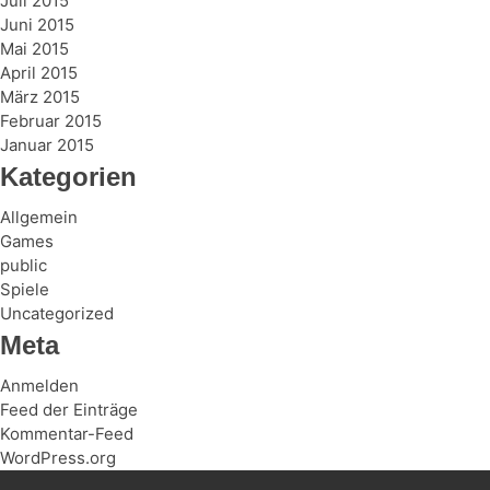
Juli 2015
Juni 2015
Mai 2015
April 2015
März 2015
Februar 2015
Januar 2015
Kategorien
Allgemein
Games
public
Spiele
Uncategorized
Meta
Anmelden
Feed der Einträge
Kommentar-Feed
WordPress.org