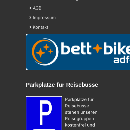
AGB
Impressum
Kontakt
Parkplätze für Reisebusse
Parkplätze für
Reisebusse
stehen unseren
Reisegruppen
kostenfrei und