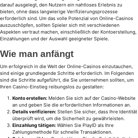
darauf ausgelegt, den Nutzern ein nahtloses Erlebnis zu
bieten, ohne dass langwierige Verifizierungsprozesse
erforderlich sind. Um das volle Potenzial von Online-Casinos
auszuschöpfen, sollten Spieler sich mit verschiedenen
Aspekten vertraut machen, einschließlich der Kontoerstellung,
Einzahlungen und der Auswahl geeigneter Spiele.
Wie man anfängt
Um erfolgreich in die Welt der Online-Casinos einzutauchen,
sind einige grundlegende Schritte erforderlich. Im Folgenden
sind die Schritte aufgeführt, die Sie unternehmen sollten, um
Ihren Casino-Einstieg reibungslos zu gestalten:
Konto erstellen:
Melden Sie sich auf der Casino-Website
an und geben Sie die erforderlichen Informationen an.
Details verifizieren:
Stellen Sie sicher, dass Ihre Identität
überprüft wird, um die Sicherheit zu gewährleisten.
Einzahlung tätigen:
Wählen Sie PlayID als Ihre
Zahlungsmethode für schnelle Transaktionen.