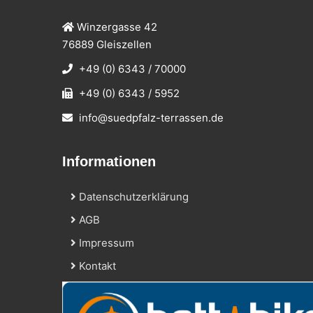
Winzergasse 42
76889 Gleiszellen
+49 (0) 6343 / 70000
+49 (0) 6343 / 5952
info@suedpfalz-terrassen.de
Informationen
Datenschutzerklärung
AGB
Impressum
Kontakt