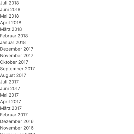
Juli 2018
Juni 2018
Mai 2018
April 2018
März 2018
Februar 2018
Januar 2018
Dezember 2017
November 2017
Oktober 2017
September 2017
August 2017
Juli 2017
Juni 2017
Mai 2017
April 2017
März 2017
Februar 2017
Dezember 2016
November 2016