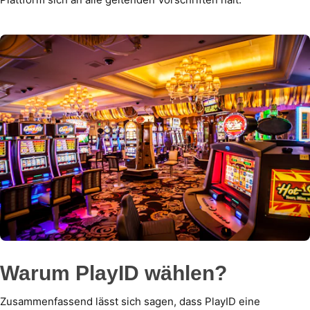
Warum PlayID wählen?
Zusammenfassend lässt sich sagen, dass PlayID eine