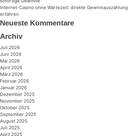
sofortige Gewinne
Internet-Casino ohne Wartezeit: direkte Gewinnauszahlung
erfahren
Neueste Kommentare
Archiv
Juli 2026
Juni 2026
Mai 2026
April 2026
März 2026
Februar 2026
Januar 2026
Dezember 2025
November 2025
Oktober 2025
September 2025
August 2025
Juli 2025
April 2025