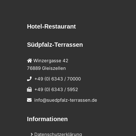
Hotel-Restaurant
Südpfalz-Terrassen
Winzergasse 42
76889 Gleiszellen
+49 (0) 6343 / 70000
+49 (0) 6343 / 5952
info@suedpfalz-terrassen.de
Informationen
Datenschutzerklärung