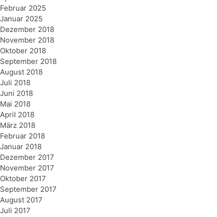
Februar 2025
Januar 2025
Dezember 2018
November 2018
Oktober 2018
September 2018
August 2018
Juli 2018
Juni 2018
Mai 2018
April 2018
März 2018
Februar 2018
Januar 2018
Dezember 2017
November 2017
Oktober 2017
September 2017
August 2017
Juli 2017