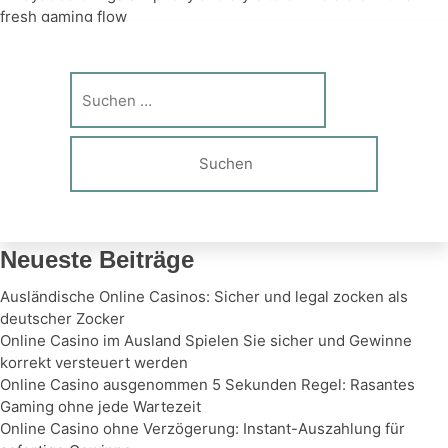
Beitragsnavigation
fresh gaming flow
Navigating the Appeal of a New Online Casino Canada Through
Player-Friendly Design
→
Suche
nach:
Neueste Beiträge
Ausländische Online Casinos: Sicher und legal zocken als
deutscher Zocker
Online Casino im Ausland Spielen Sie sicher und Gewinne
korrekt versteuert werden
Online Casino ausgenommen 5 Sekunden Regel: Rasantes
Gaming ohne jede Wartezeit
Online Casino ohne Verzögerung: Instant-Auszahlung für