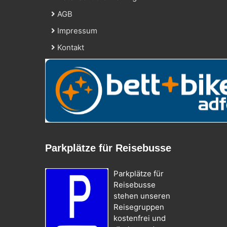
AGB
Impressum
Kontakt
Parkplätze für Reisebusse
Parkplätze für
Reisebusse
stehen unseren
Reisegruppen
kostenfrei und