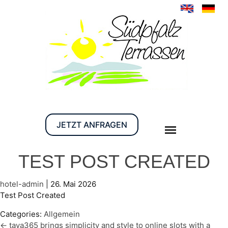
JETZT ANFRAGEN
TEST POST CREATED
hotel-admin
|
26. Mai 2026
Test Post Created
Categories:
Allgemein
←
taya365 brings simplicity and style to online slots with a