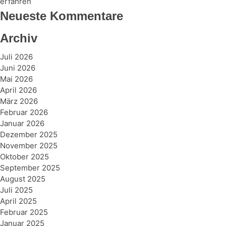
erfahren
Neueste Kommentare
Archiv
Juli 2026
Juni 2026
Mai 2026
April 2026
März 2026
Februar 2026
Januar 2026
Dezember 2025
November 2025
Oktober 2025
September 2025
August 2025
Juli 2025
April 2025
Februar 2025
Januar 2025