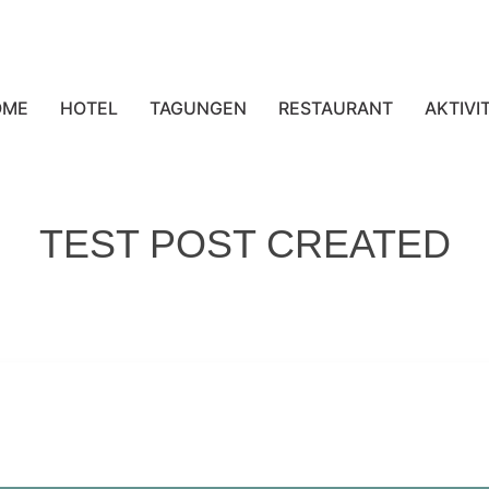
OME
HOTEL
TAGUNGEN
RESTAURANT
AKTIVI
TEST POST CREATED