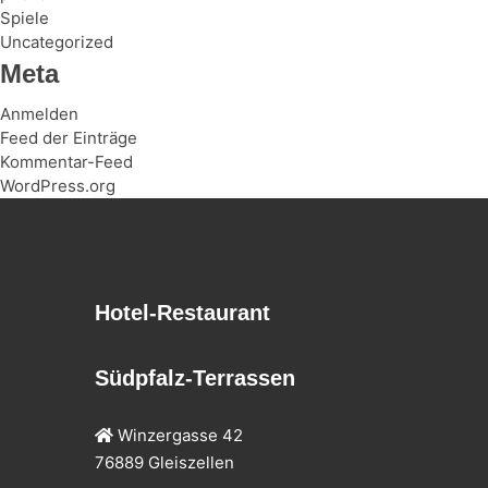
Spiele
Uncategorized
Meta
Anmelden
Feed der Einträge
Kommentar-Feed
WordPress.org
Hotel-Restaurant
Südpfalz-Terrassen
Winzergasse 42
76889 Gleiszellen