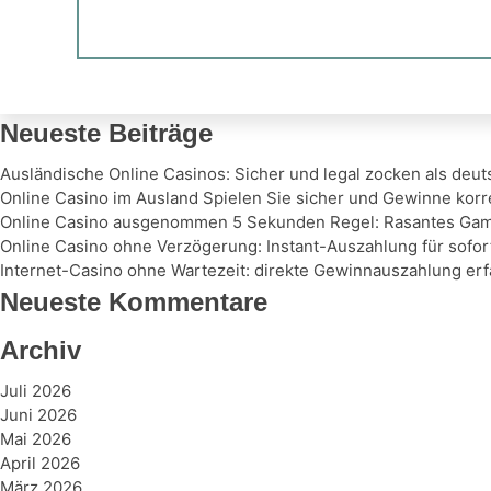
Neueste Beiträge
Ausländische Online Casinos: Sicher und legal zocken als deu
Online Casino im Ausland Spielen Sie sicher und Gewinne korr
Online Casino ausgenommen 5 Sekunden Regel: Rasantes Gami
Online Casino ohne Verzögerung: Instant-Auszahlung für sofo
Internet-Casino ohne Wartezeit: direkte Gewinnauszahlung er
Neueste Kommentare
Archiv
Juli 2026
Juni 2026
Mai 2026
April 2026
März 2026