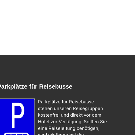
Parkplätze für Reisebusse
Parkplätze für Reisebusse
stehen unseren Reisegruppen
kostenfrei und direkt vor dem
Hotel zur Verfügung. Sollten Sie
eine Reiseleitung benötigen,
sind wir Ihnen bei der