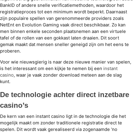
BankID of andere snelle verificatiemethoden, waardoor het
registratieproces tot een minimum wordt beperkt. Daarnaast
zijn populaire spellen van gerenommeerde providers zoals
NetEnt en Evolution Gaming vaak direct beschikbaar. Zo kan
men binnen enkele seconden plaatsnemen aan een virtuele
tafel of de rollen van een gokkast laten draaien. Dit soort
gemak maakt dat mensen sneller geneigd zijn om het eens te
proberen.
Voor wie nieuwsgierig is naar deze nieuwe manier van spelen,
is het interessant om een kijkje te nemen bij een
instant
casino
, waar je vaak zonder download meteen aan de slag
kunt.
De technologie achter direct inzetbare
casino’s
De kern van een instant casino ligt in de technologie die het
mogelijk maakt om zonder traditionele registratie direct te
spelen. Dit wordt vaak gerealiseerd via zogenaamde ‘no