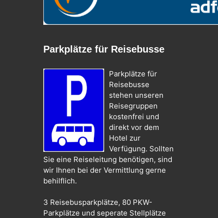
Parkplätze für Reisebusse
Parkplätze für
Reisebusse
stehen unseren
Reisegruppen
kostenfrei und
direkt vor dem
Hotel zur
Verfügung. Sollten
Sie eine Reiseleitung benötigen, sind
wir Ihnen bei der Vermittlung gerne
behilflich.
3 Reisebusparkplätze, 80 PKW-
Parkplätze und seperate Stellplätze