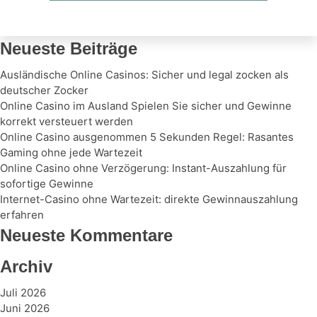
Neueste Beiträge
Ausländische Online Casinos: Sicher und legal zocken als
deutscher Zocker
Online Casino im Ausland Spielen Sie sicher und Gewinne
korrekt versteuert werden
Online Casino ausgenommen 5 Sekunden Regel: Rasantes
Gaming ohne jede Wartezeit
Online Casino ohne Verzögerung: Instant-Auszahlung für
sofortige Gewinne
Internet-Casino ohne Wartezeit: direkte Gewinnauszahlung
erfahren
Neueste Kommentare
Archiv
Juli 2026
Juni 2026