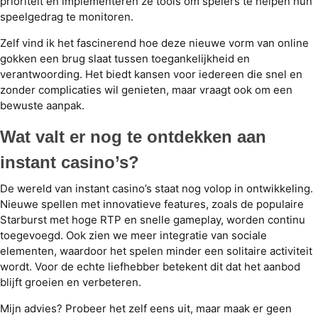
prioriteit en implementeren ze tools om spelers te helpen hun
speelgedrag te monitoren.
Zelf vind ik het fascinerend hoe deze nieuwe vorm van online
gokken een brug slaat tussen toegankelijkheid en
verantwoording. Het biedt kansen voor iedereen die snel en
zonder complicaties wil genieten, maar vraagt ook om een
bewuste aanpak.
Wat valt er nog te ontdekken aan
instant casino’s?
De wereld van instant casino’s staat nog volop in ontwikkeling.
Nieuwe spellen met innovatieve features, zoals de populaire
Starburst met hoge RTP en snelle gameplay, worden continu
toegevoegd. Ook zien we meer integratie van sociale
elementen, waardoor het spelen minder een solitaire activiteit
wordt. Voor de echte liefhebber betekent dit dat het aanbod
blijft groeien en verbeteren.
Mijn advies? Probeer het zelf eens uit, maar maak er geen