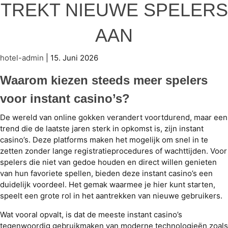
TREKT NIEUWE SPELERS
AAN
hotel-admin
|
15. Juni 2026
Waarom kiezen steeds meer spelers
voor instant casino’s?
De wereld van online gokken verandert voortdurend, maar een
trend die de laatste jaren sterk in opkomst is, zijn instant
casino’s. Deze platforms maken het mogelijk om snel in te
zetten zonder lange registratieprocedures of wachttijden. Voor
spelers die niet van gedoe houden en direct willen genieten
van hun favoriete spellen, bieden deze instant casino’s een
duidelijk voordeel. Het gemak waarmee je hier kunt starten,
speelt een grote rol in het aantrekken van nieuwe gebruikers.
Wat vooral opvalt, is dat de meeste instant casino’s
tegenwoordig gebruikmaken van moderne technologieën zoals