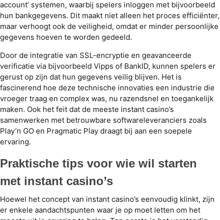
account’ systemen, waarbij spelers inloggen met bijvoorbeeld
hun bankgegevens. Dit maakt niet alleen het proces efficiënter,
maar verhoogt ook de veiligheid, omdat er minder persoonlijke
gegevens hoeven te worden gedeeld.
Door de integratie van SSL-encryptie en geavanceerde
verificatie via bijvoorbeeld Vipps of BankID, kunnen spelers er
gerust op zijn dat hun gegevens veilig blijven. Het is
fascinerend hoe deze technische innovaties een industrie die
vroeger traag en complex was, nu razendsnel en toegankelijk
maken. Ook het feit dat de meeste instant casino’s
samenwerken met betrouwbare softwareleveranciers zoals
Play’n GO en Pragmatic Play draagt bij aan een soepele
ervaring.
Praktische tips voor wie wil starten
met instant casino’s
Hoewel het concept van instant casino’s eenvoudig klinkt, zijn
er enkele aandachtspunten waar je op moet letten om het