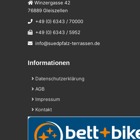
Winzergasse 42
76889 Gleiszellen
+49 (0) 6343 / 70000
+49 (0) 6343 / 5952
info@suedpfalz-terrassen.de
Informationen
Datenschutzerklärung
AGB
Impressum
Kontakt