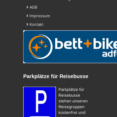
AGB
Impressum
Kontakt
Parkplätze für Reisebusse
Parkplätze für
Reisebusse
stehen unseren
Reisegruppen
kostenfrei und