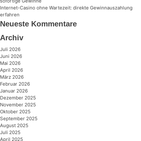
sofortige Gewinne
Internet-Casino ohne Wartezeit: direkte Gewinnauszahlung
erfahren
Neueste Kommentare
Archiv
Juli 2026
Juni 2026
Mai 2026
April 2026
März 2026
Februar 2026
Januar 2026
Dezember 2025
November 2025
Oktober 2025
September 2025
August 2025
Juli 2025
April 2025