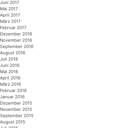
Juni 2017
Mai 2017
April 2017
März 2017
Februar 2017
Dezember 2016
November 2016
September 2016
August 2016
Juli 2016
Juni 2016
Mai 2016
April 2016
März 2016
Februar 2016
Januar 2016
Dezember 2015
November 2015
September 2015
August 2015