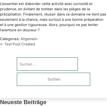
L’essentiel est d’aborder cette activité avec curiosité et
prudence, en évitant de tomber dans les pièges de la
précipitation. Finalement, réussir dans ce domaine ne tient pas
seulement à la chance, mais surtout à une bonne préparation
et à une gestion rigoureuse. Alors, pourquoi ne pas tenter
l’aventure en douceur ?
Categories:
Allgemein
←
Test Post Created
Beitragsnavigation
Mostbet and the 3% Bet Rule – Why 3% Matters at Mostbet –
The Math Behind the Strategy
→
Suche
nach:
Neueste Beiträge