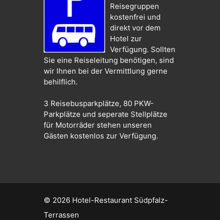
Reisegruppen
kostenfrei und
direkt vor dem
Hotel zur
Verfügung. Sollten
Sie eine Reiseleitung benötigen, sind
wir Ihnen bei der Vermittlung gerne
behilflich.
3 Reisebusparkplätze, 80 PKW-
Parkplätze und seperate Stellplätze
für Motorräder stehen unseren
Gästen kostenlos zur Verfügung.
© 2026
Hotel-Restaurant Südpfalz-
Terrassen