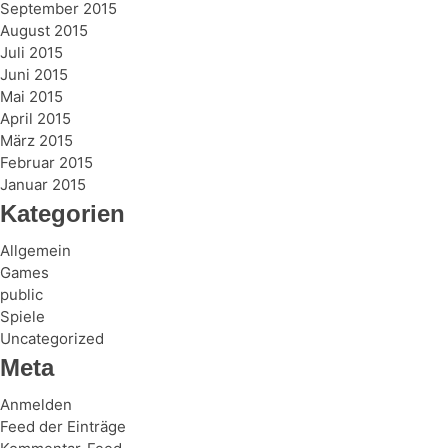
September 2015
August 2015
Juli 2015
Juni 2015
Mai 2015
April 2015
März 2015
Februar 2015
Januar 2015
Kategorien
Allgemein
Games
public
Spiele
Uncategorized
Meta
Anmelden
Feed der Einträge