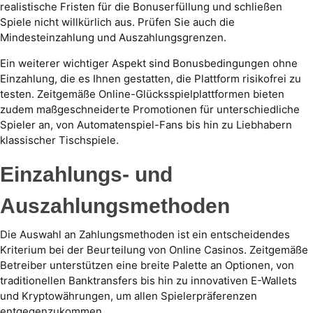
realistische Fristen für die Bonuserfüllung und schließen
Spiele nicht willkürlich aus. Prüfen Sie auch die
Mindesteinzahlung und Auszahlungsgrenzen.
Ein weiterer wichtiger Aspekt sind Bonusbedingungen ohne
Einzahlung, die es Ihnen gestatten, die Plattform risikofrei zu
testen. Zeitgemäße Online-Glücksspielplattformen bieten
zudem maßgeschneiderte Promotionen für unterschiedliche
Spieler an, von Automatenspiel-Fans bis hin zu Liebhabern
klassischer Tischspiele.
Einzahlungs- und
Auszahlungsmethoden
Die Auswahl an Zahlungsmethoden ist ein entscheidendes
Kriterium bei der Beurteilung von Online Casinos. Zeitgemäße
Betreiber unterstützen eine breite Palette an Optionen, von
traditionellen Banktransfers bis hin zu innovativen E-Wallets
und Kryptowährungen, um allen Spielerpräferenzen
entgegenzukommen.