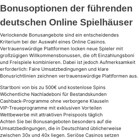
Bonusoptionen der führenden
deutschen Online Spielhäuser
Verlockende Bonusangebote sind ein entscheidendes
Kriterium bei der Auswahl eines Online Casinos.
Vertrauenswürdige Plattformen locken neue Spieler mit
großzügigen Willkommensbonussen, die oft Einzahlungsboni
und Freispiele kombinieren. Dabei ist jedoch Aufmerksamkeit
erforderlich: Faire Umsatzbedingungen und klare
Bonusrichtlinien zeichnen vertrauenswürdige Plattformen aus.
Startboni von bis zu 500€ und kostenlose Spins
Wöchentliche Nachladeboni für Bestandskunden
Cashback-Programme ohne verborgene Klauseln
VIP-Treueprogramme mit exklusiven Vorteilen
Wettbewerbe mit attraktiven Preispools täglich
Achten Sie bei Bonusangeboten besonders auf die
Umsatzbedingungen, die in Deutschland üblicherweise
zwischen 30x und 40x liegen. Seriöse Casinos setzen