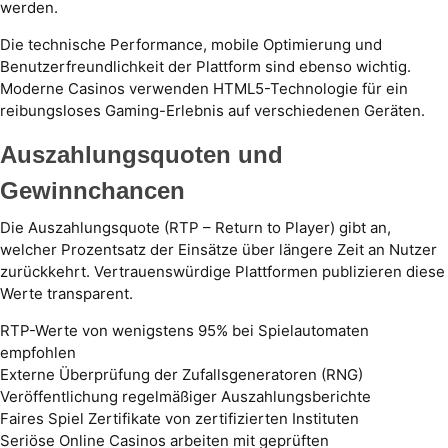
werden.
Die technische Performance, mobile Optimierung und
Benutzerfreundlichkeit der Plattform sind ebenso wichtig.
Moderne Casinos verwenden HTML5-Technologie für ein
reibungsloses Gaming-Erlebnis auf verschiedenen Geräten.
Auszahlungsquoten und
Gewinnchancen
Die Auszahlungsquote (RTP – Return to Player) gibt an,
welcher Prozentsatz der Einsätze über längere Zeit an Nutzer
zurückkehrt. Vertrauenswürdige Plattformen publizieren diese
Werte transparent.
RTP-Werte von wenigstens 95% bei Spielautomaten
empfohlen
Externe Überprüfung der Zufallsgeneratoren (RNG)
Veröffentlichung regelmäßiger Auszahlungsberichte
Faires Spiel Zertifikate von zertifizierten Instituten
Seriöse Online Casinos arbeiten mit geprüften