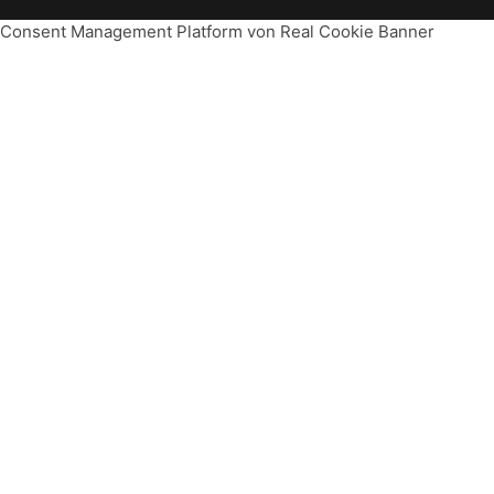
Consent Management Platform von Real Cookie Banner