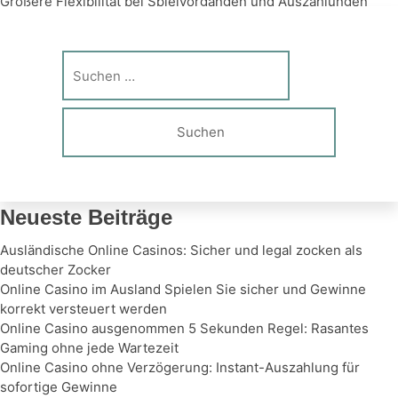
Größere Flexibilität bei Spielvorgängen und Auszahlungen
Top Buchmacher ohne OASIS: Sichere Alternativen für
deutsche Nutzer
→
Suche
nach:
Neueste Beiträge
Ausländische Online Casinos: Sicher und legal zocken als
deutscher Zocker
Online Casino im Ausland Spielen Sie sicher und Gewinne
korrekt versteuert werden
Online Casino ausgenommen 5 Sekunden Regel: Rasantes
Gaming ohne jede Wartezeit
Online Casino ohne Verzögerung: Instant-Auszahlung für
sofortige Gewinne