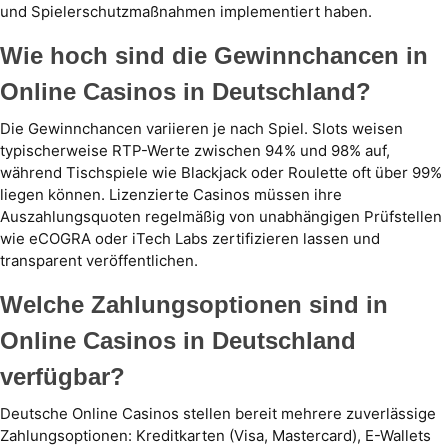
und Spielerschutzmaßnahmen implementiert haben.
Wie hoch sind die Gewinnchancen in
Online Casinos in Deutschland?
Die Gewinnchancen variieren je nach Spiel. Slots weisen
typischerweise RTP-Werte zwischen 94% und 98% auf,
während Tischspiele wie Blackjack oder Roulette oft über 99%
liegen können. Lizenzierte Casinos müssen ihre
Auszahlungsquoten regelmäßig von unabhängigen Prüfstellen
wie eCOGRA oder iTech Labs zertifizieren lassen und
transparent veröffentlichen.
Welche Zahlungsoptionen sind in
Online Casinos in Deutschland
verfügbar?
Deutsche Online Casinos stellen bereit mehrere zuverlässige
Zahlungsoptionen: Kreditkarten (Visa, Mastercard), E-Wallets