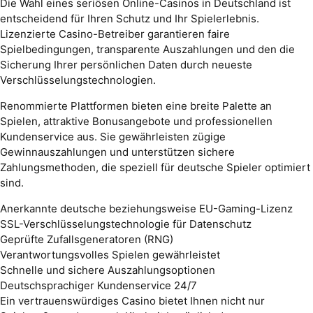
Die Wahl eines seriösen Online-Casinos in Deutschland ist
entscheidend für Ihren Schutz und Ihr Spielerlebnis.
Lizenzierte Casino-Betreiber garantieren faire
Spielbedingungen, transparente Auszahlungen und den die
Sicherung Ihrer persönlichen Daten durch neueste
Verschlüsselungstechnologien.
Renommierte Plattformen bieten eine breite Palette an
Spielen, attraktive Bonusangebote und professionellen
Kundenservice aus. Sie gewährleisten zügige
Gewinnauszahlungen und unterstützen sichere
Zahlungsmethoden, die speziell für deutsche Spieler optimiert
sind.
Anerkannte deutsche beziehungsweise EU-Gaming-Lizenz
SSL-Verschlüsselungstechnologie für Datenschutz
Geprüfte Zufallsgeneratoren (RNG)
Verantwortungsvolles Spielen gewährleistet
Schnelle und sichere Auszahlungsoptionen
Deutschsprachiger Kundenservice 24/7
Ein vertrauenswürdiges Casino bietet Ihnen nicht nur