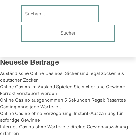
Gewinnchancen & Sicherheit
→
Suche
nach:
Neueste Beiträge
Ausländische Online Casinos: Sicher und legal zocken als
deutscher Zocker
Online Casino im Ausland Spielen Sie sicher und Gewinne
korrekt versteuert werden
Online Casino ausgenommen 5 Sekunden Regel: Rasantes
Gaming ohne jede Wartezeit
Online Casino ohne Verzögerung: Instant-Auszahlung für
sofortige Gewinne
Internet-Casino ohne Wartezeit: direkte Gewinnauszahlung
erfahren