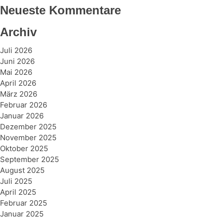
Neueste Kommentare
Archiv
Juli 2026
Juni 2026
Mai 2026
April 2026
März 2026
Februar 2026
Januar 2026
Dezember 2025
November 2025
Oktober 2025
September 2025
August 2025
Juli 2025
April 2025
Februar 2025
Januar 2025