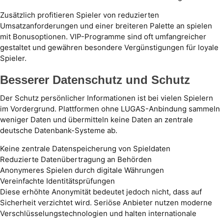
Zusätzlich profitieren Spieler von reduzierten
Umsatzanforderungen und einer breiteren Palette an spielen
mit Bonusoptionen. VIP-Programme sind oft umfangreicher
gestaltet und gewähren besondere Vergünstigungen für loyale
Spieler.
Besserer Datenschutz und Schutz
Der Schutz persönlicher Informationen ist bei vielen Spielern
im Vordergrund. Plattformen ohne LUGAS-Anbindung sammeln
weniger Daten und übermitteln keine Daten an zentrale
deutsche Datenbank-Systeme ab.
Keine zentrale Datenspeicherung von Spieldaten
Reduzierte Datenübertragung an Behörden
Anonymeres Spielen durch digitale Währungen
Vereinfachte Identitätsprüfungen
Diese erhöhte Anonymität bedeutet jedoch nicht, dass auf
Sicherheit verzichtet wird. Seriöse Anbieter nutzen moderne
Verschlüsselungstechnologien und halten internationale