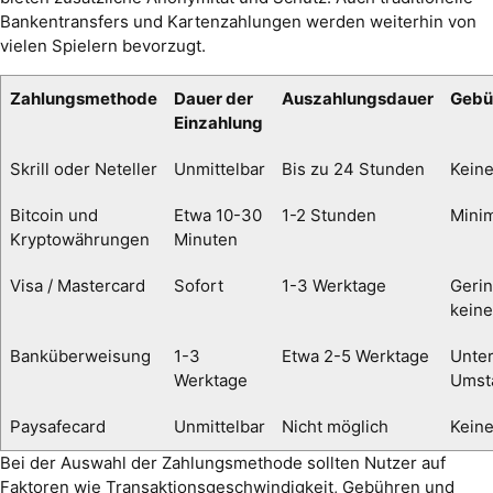
Bankentransfers und Kartenzahlungen werden weiterhin von
vielen Spielern bevorzugt.
Zahlungsmethode
Dauer der
Auszahlungsdauer
Gebü
Einzahlung
Skrill oder Neteller
Unmittelbar
Bis zu 24 Stunden
Kein
Bitcoin und
Etwa 10-30
1-2 Stunden
Minim
Kryptowährungen
Minuten
Visa / Mastercard
Sofort
1-3 Werktage
Gerin
keine
Banküberweisung
1-3
Etwa 2-5 Werktage
Unte
Werktage
Umst
Paysafecard
Unmittelbar
Nicht möglich
Kein
Bei der Auswahl der Zahlungsmethode sollten Nutzer auf
Faktoren wie Transaktionsgeschwindigkeit, Gebühren und