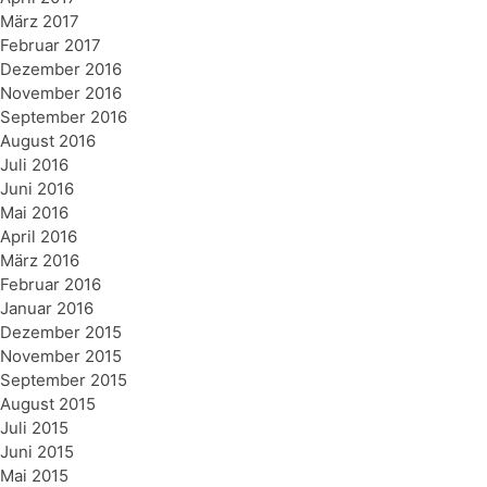
März 2017
Februar 2017
Dezember 2016
November 2016
September 2016
August 2016
Juli 2016
Juni 2016
Mai 2016
April 2016
März 2016
Februar 2016
Januar 2016
Dezember 2015
November 2015
September 2015
August 2015
Juli 2015
Juni 2015
Mai 2015