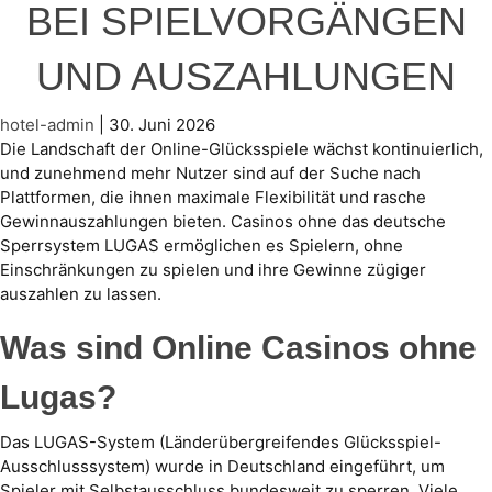
EI SPIELVORGÄNGEN U
ND AUSZAHLUNGEN
hotel-admin
|
30. Juni 2026
Die Landschaft der Online-Glücksspiele wächst kontinuierlich,
und zunehmend mehr Nutzer sind auf der Suche nach
Plattformen, die ihnen maximale Flexibilität und rasche
Gewinnauszahlungen bieten. Casinos ohne das deutsche
Sperrsystem LUGAS ermöglichen es Spielern, ohne
Einschränkungen zu spielen und ihre Gewinne zügiger
auszahlen zu lassen.
Was sind Online Casinos ohne
Lugas?
Das LUGAS-System (Länderübergreifendes Glücksspiel-
Ausschlusssystem) wurde in Deutschland eingeführt, um
Spieler mit Selbstausschluss bundesweit zu sperren. Viele