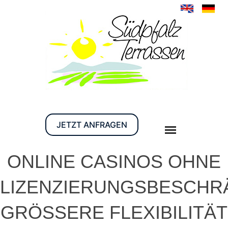
JETZT ANFRAGEN
ONLINE CASINOS OHNE
LIZENZIERUNGSBESCHR
GRÖSSERE FLEXIBILITÄT B