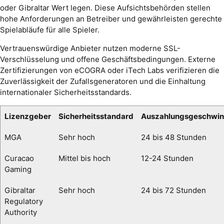
oder Gibraltar Wert legen. Diese Aufsichtsbehörden stellen
hohe Anforderungen an Betreiber und gewährleisten gerechte
Spielabläufe für alle Spieler.
Vertrauenswürdige Anbieter nutzen moderne SSL-
Verschlüsselung und offene Geschäftsbedingungen. Externe
Zertifizierungen von eCOGRA oder iTech Labs verifizieren die
Zuverlässigkeit der Zufallsgeneratoren und die Einhaltung
internationaler Sicherheitsstandards.
Lizenzgeber
Sicherheitsstandard
Auszahlungsgeschwin
MGA
Sehr hoch
24 bis 48 Stunden
Curacao
Mittel bis hoch
12-24 Stunden
Gaming
Gibraltar
Sehr hoch
24 bis 72 Stunden
Regulatory
Authority