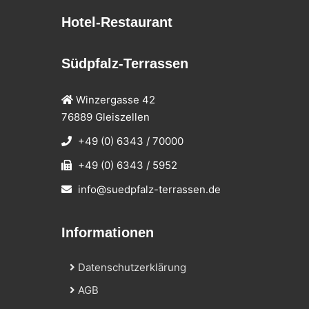
Hotel-Restaurant
Südpfalz-Terrassen
Winzergasse 42
76889 Gleiszellen
+49 (0) 6343 / 70000
+49 (0) 6343 / 5952
info@suedpfalz-terrassen.de
Informationen
Datenschutzerklärung
AGB