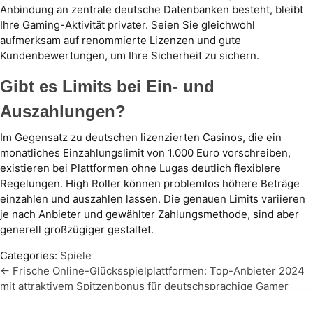
Anbindung an zentrale deutsche Datenbanken besteht, bleibt
Ihre Gaming-Aktivität privater. Seien Sie gleichwohl
aufmerksam auf renommierte Lizenzen und gute
Kundenbewertungen, um Ihre Sicherheit zu sichern.
Gibt es Limits bei Ein- und
Auszahlungen?
Im Gegensatz zu deutschen lizenzierten Casinos, die ein
monatliches Einzahlungslimit von 1.000 Euro vorschreiben,
existieren bei Plattformen ohne Lugas deutlich flexiblere
Regelungen. High Roller können problemlos höhere Beträge
einzahlen und auszahlen lassen. Die genauen Limits variieren
je nach Anbieter und gewählter Zahlungsmethode, sind aber
generell großzügiger gestaltet.
Categories:
Spiele
←
Frische Online-Glücksspielplattformen: Top-Anbieter 2024
Beitragsnavigation
mit attraktivem Spitzenbonus für deutschsprachige Gamer
Die besten Internet-Casinos in Deutschland 2024 – Höchste