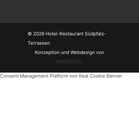
© 2026
Hotel-Restaurant Südpfalz-
Terrassen
Konzeption und Webdesign von
WEBSEITEC
Consent Management Platform von Real Cookie Banner