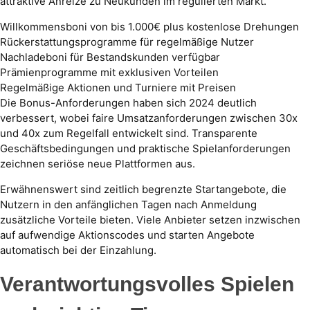
attraktive Anreize zu Neukunden im regulierten Markt.
Willkommensboni von bis 1.000€ plus kostenlose Drehungen
Rückerstattungsprogramme für regelmäßige Nutzer
Nachladeboni für Bestandskunden verfügbar
Prämienprogramme mit exklusiven Vorteilen
Regelmäßige Aktionen und Turniere mit Preisen
Die Bonus-Anforderungen haben sich 2024 deutlich
verbessert, wobei faire Umsatzanforderungen zwischen 30x
und 40x zum Regelfall entwickelt sind. Transparente
Geschäftsbedingungen und praktische Spielanforderungen
zeichnen seriöse neue Plattformen aus.
Erwähnenswert sind zeitlich begrenzte Startangebote, die
Nutzern in den anfänglichen Tagen nach Anmeldung
zusätzliche Vorteile bieten. Viele Anbieter setzen inzwischen
auf aufwendige Aktionscodes und starten Angebote
automatisch bei der Einzahlung.
Verantwortungsvolles Spielen