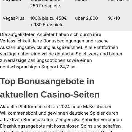
250 Freispiele
VegasPlus
100% bis zu 450€
über 2.800
9.1/10
+ 180 Freispiele
Die aufgelisteten Anbieter haben sich durch ihre
Verlässlichkeit, faire Bonusbedingungen und rasche
Auszahlungsabwicklung ausgezeichnet. Alle Plattformen
verfügen über eine valide deutsche Spiellizenz und bieten
zuverlässige Zahlungsoptionen sowie einen
deutschsprachigen Support 24/7 an.
Top Bonusangebote in
aktuellen Casino-Seiten
Aktuelle Plattformen setzen 2024 neue Maßstäbe bei
Willkommensboni und gewinnen deutsche Spieler durch
attraktiven Bonuspaketen. Zeitgemäße Anbieter verbinden
Einzahlungsangebote mit kostenlosen Spins und schaffen