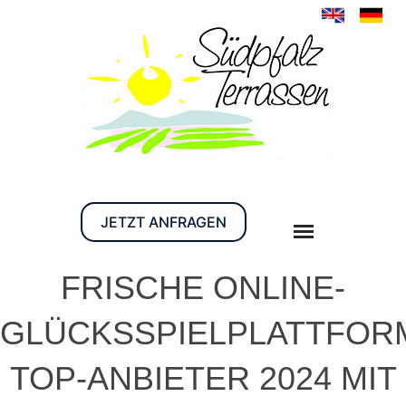
JETZT ANFRAGEN
FRISCHE ONLINE-
GLÜCKSSPIELPLATTFOR
TOP-ANBIETER 2024 MIT