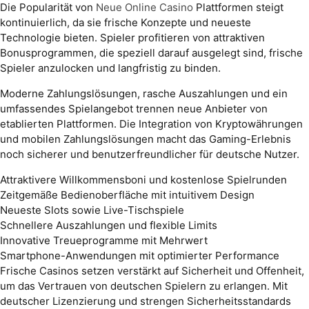
Die Popularität von
Neue Online Casino
Plattformen steigt
kontinuierlich, da sie frische Konzepte und neueste
Technologie bieten. Spieler profitieren von attraktiven
Bonusprogrammen, die speziell darauf ausgelegt sind, frische
Spieler anzulocken und langfristig zu binden.
Moderne Zahlungslösungen, rasche Auszahlungen und ein
umfassendes Spielangebot trennen neue Anbieter von
etablierten Plattformen. Die Integration von Kryptowährungen
und mobilen Zahlungslösungen macht das Gaming-Erlebnis
noch sicherer und benutzerfreundlicher für deutsche Nutzer.
Attraktivere Willkommensboni und kostenlose Spielrunden
Zeitgemäße Bedienoberfläche mit intuitivem Design
Neueste Slots sowie Live-Tischspiele
Schnellere Auszahlungen und flexible Limits
Innovative Treueprogramme mit Mehrwert
Smartphone-Anwendungen mit optimierter Performance
Frische Casinos setzen verstärkt auf Sicherheit und Offenheit,
um das Vertrauen von deutschen Spielern zu erlangen. Mit
deutscher Lizenzierung und strengen Sicherheitsstandards