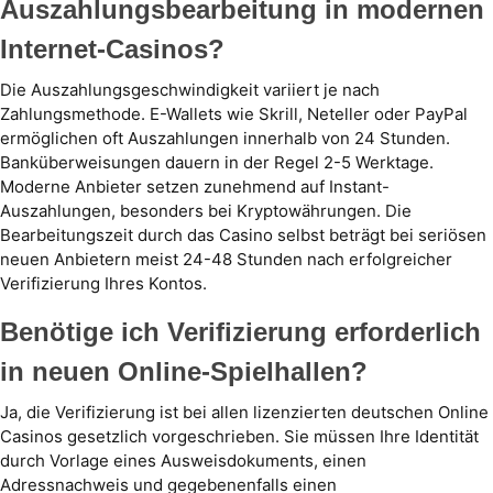
Auszahlungsbearbeitung in modernen
Internet-Casinos?
Die Auszahlungsgeschwindigkeit variiert je nach
Zahlungsmethode. E-Wallets wie Skrill, Neteller oder PayPal
ermöglichen oft Auszahlungen innerhalb von 24 Stunden.
Banküberweisungen dauern in der Regel 2-5 Werktage.
Moderne Anbieter setzen zunehmend auf Instant-
Auszahlungen, besonders bei Kryptowährungen. Die
Bearbeitungszeit durch das Casino selbst beträgt bei seriösen
neuen Anbietern meist 24-48 Stunden nach erfolgreicher
Verifizierung Ihres Kontos.
Benötige ich Verifizierung erforderlich
in neuen Online-Spielhallen?
Ja, die Verifizierung ist bei allen lizenzierten deutschen Online
Casinos gesetzlich vorgeschrieben. Sie müssen Ihre Identität
durch Vorlage eines Ausweisdokuments, einen
Adressnachweis und gegebenenfalls einen