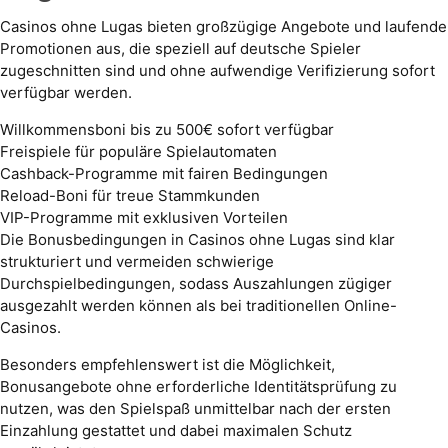
Casinos ohne Lugas bieten großzügige Angebote und laufende
Promotionen aus, die speziell auf deutsche Spieler
zugeschnitten sind und ohne aufwendige Verifizierung sofort
verfügbar werden.
Willkommensboni bis zu 500€ sofort verfügbar
Freispiele für populäre Spielautomaten
Cashback-Programme mit fairen Bedingungen
Reload-Boni für treue Stammkunden
VIP-Programme mit exklusiven Vorteilen
Die Bonusbedingungen in Casinos ohne Lugas sind klar
strukturiert und vermeiden schwierige
Durchspielbedingungen, sodass Auszahlungen zügiger
ausgezahlt werden können als bei traditionellen Online-
Casinos.
Besonders empfehlenswert ist die Möglichkeit,
Bonusangebote ohne erforderliche Identitätsprüfung zu
nutzen, was den Spielspaß unmittelbar nach der ersten
Einzahlung gestattet und dabei maximalen Schutz