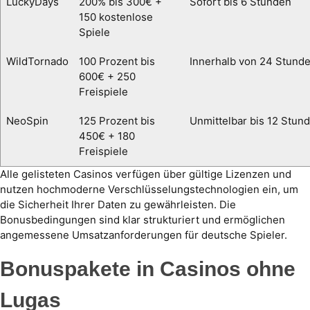
LuckyDays
200% bis 300€ +
Sofort bis 6 Stunden
150 kostenlose
Spiele
WildTornado
100 Prozent bis
Innerhalb von 24 Stund
600€ + 250
Freispiele
NeoSpin
125 Prozent bis
Unmittelbar bis 12 Stun
450€ + 180
Freispiele
Alle gelisteten Casinos verfügen über gültige Lizenzen und
nutzen hochmoderne Verschlüsselungstechnologien ein, um
die Sicherheit Ihrer Daten zu gewährleisten. Die
Bonusbedingungen sind klar strukturiert und ermöglichen
angemessene Umsatzanforderungen für deutsche Spieler.
Bonuspakete in Casinos ohne
Lugas