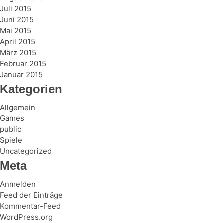
Juli 2015
Juni 2015
Mai 2015
April 2015
März 2015
Februar 2015
Januar 2015
Kategorien
Allgemein
Games
public
Spiele
Uncategorized
Meta
Anmelden
Feed der Einträge
Kommentar-Feed
WordPress.org