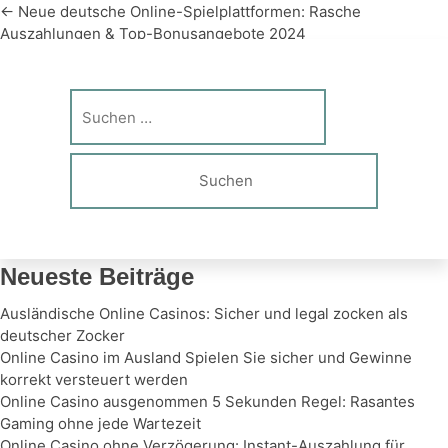
←
Neue deutsche Online-Spielplattformen: Rasche
Beitragsnavigation
Auszahlungen & Top-Bonusangebote 2024
Frische Online-Glücksspielplattformen: Top-Anbieter 2024 mit
attraktivem Spitzenbonus für deutschsprachige Gamer
→
Suche
nach:
Neueste Beiträge
Ausländische Online Casinos: Sicher und legal zocken als
deutscher Zocker
Online Casino im Ausland Spielen Sie sicher und Gewinne
korrekt versteuert werden
Online Casino ausgenommen 5 Sekunden Regel: Rasantes
Gaming ohne jede Wartezeit
Online Casino ohne Verzögerung: Instant-Auszahlung für