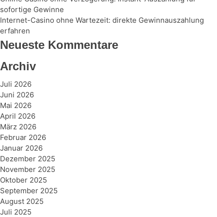
sofortige Gewinne
Internet-Casino ohne Wartezeit: direkte Gewinnauszahlung
erfahren
Neueste Kommentare
Archiv
Juli 2026
Juni 2026
Mai 2026
April 2026
März 2026
Februar 2026
Januar 2026
Dezember 2025
November 2025
Oktober 2025
September 2025
August 2025
Juli 2025