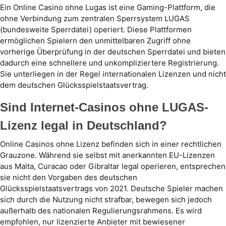
Ein Online Casino ohne Lugas ist eine Gaming-Plattform, die
ohne Verbindung zum zentralen Sperrsystem LUGAS
(bundesweite Sperrdatei) operiert. Diese Plattformen
ermöglichen Spielern den unmittelbaren Zugriff ohne
vorherige Überprüfung in der deutschen Sperrdatei und bieten
dadurch eine schnellere und unkompliziertere Registrierung.
Sie unterliegen in der Regel internationalen Lizenzen und nicht
dem deutschen Glücksspielstaatsvertrag.
Sind Internet-Casinos ohne LUGAS-
Lizenz legal in Deutschland?
Online Casinos ohne Lizenz befinden sich in einer rechtlichen
Grauzone. Während sie selbst mit anerkannten EU-Lizenzen
aus Malta, Curacao oder Gibraltar legal operieren, entsprechen
sie nicht den Vorgaben des deutschen
Glücksspielstaatsvertrags von 2021. Deutsche Spieler machen
sich durch die Nutzung nicht strafbar, bewegen sich jedoch
außerhalb des nationalen Regulierungsrahmens. Es wird
empfohlen, nur lizenzierte Anbieter mit bewiesener