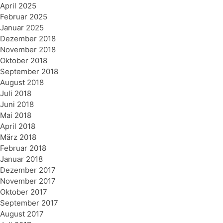
April 2025
Februar 2025
Januar 2025
Dezember 2018
November 2018
Oktober 2018
September 2018
August 2018
Juli 2018
Juni 2018
Mai 2018
April 2018
März 2018
Februar 2018
Januar 2018
Dezember 2017
November 2017
Oktober 2017
September 2017
August 2017