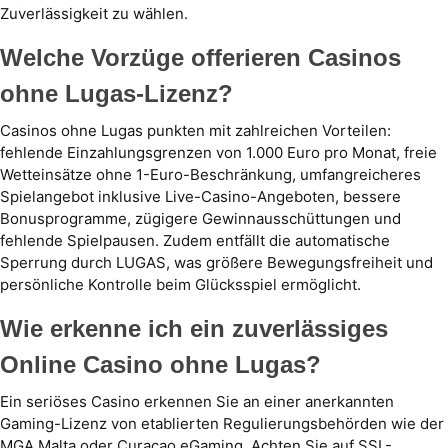
Zuverlässigkeit zu wählen.
Welche Vorzüge offerieren Casinos
ohne Lugas-Lizenz?
Casinos ohne Lugas punkten mit zahlreichen Vorteilen:
fehlende Einzahlungsgrenzen von 1.000 Euro pro Monat, freie
Wetteinsätze ohne 1-Euro-Beschränkung, umfangreicheres
Spielangebot inklusive Live-Casino-Angeboten, bessere
Bonusprogramme, zügigere Gewinnausschüttungen und
fehlende Spielpausen. Zudem entfällt die automatische
Sperrung durch LUGAS, was größere Bewegungsfreiheit und
persönliche Kontrolle beim Glücksspiel ermöglicht.
Wie erkenne ich ein zuverlässiges
Online Casino ohne Lugas?
Ein seriöses Casino erkennen Sie an einer anerkannten
Gaming-Lizenz von etablierten Regulierungsbehörden wie der
MGA Malta oder Curacao eGaming. Achten Sie auf SSL-