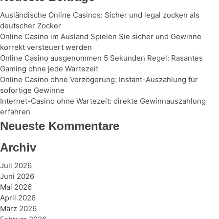
Ausländische Online Casinos: Sicher und legal zocken als
deutscher Zocker
Online Casino im Ausland Spielen Sie sicher und Gewinne
korrekt versteuert werden
Online Casino ausgenommen 5 Sekunden Regel: Rasantes
Gaming ohne jede Wartezeit
Online Casino ohne Verzögerung: Instant-Auszahlung für
sofortige Gewinne
Internet-Casino ohne Wartezeit: direkte Gewinnauszahlung
erfahren
Neueste Kommentare
Archiv
Juli 2026
Juni 2026
Mai 2026
April 2026
März 2026