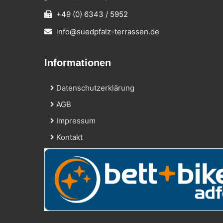
+49 (0) 6343 / 5952
info@suedpfalz-terrassen.de
Informationen
Datenschutzerklärung
AGB
Impressum
Kontakt