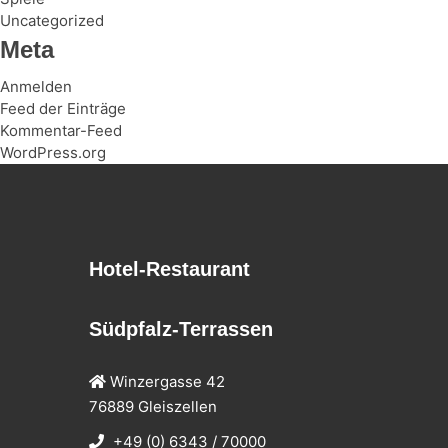
Uncategorized
Meta
Anmelden
Feed der Einträge
Kommentar-Feed
WordPress.org
Hotel-Restaurant
Südpfalz-Terrassen
Winzergasse 42
76889 Gleiszellen
+49 (0) 6343 / 70000