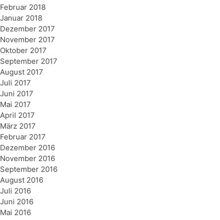
Februar 2018
Januar 2018
Dezember 2017
November 2017
Oktober 2017
September 2017
August 2017
Juli 2017
Juni 2017
Mai 2017
April 2017
März 2017
Februar 2017
Dezember 2016
November 2016
September 2016
August 2016
Juli 2016
Juni 2016
Mai 2016