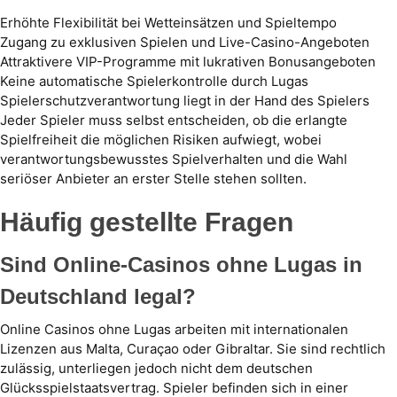
Erhöhte Flexibilität bei Wetteinsätzen und Spieltempo
Zugang zu exklusiven Spielen und Live-Casino-Angeboten
Attraktivere VIP-Programme mit lukrativen Bonusangeboten
Keine automatische Spielerkontrolle durch Lugas
Spielerschutzverantwortung liegt in der Hand des Spielers
Jeder Spieler muss selbst entscheiden, ob die erlangte
Spielfreiheit die möglichen Risiken aufwiegt, wobei
verantwortungsbewusstes Spielverhalten und die Wahl
seriöser Anbieter an erster Stelle stehen sollten.
Häufig gestellte Fragen
Sind Online-Casinos ohne Lugas in
Deutschland legal?
Online Casinos ohne Lugas arbeiten mit internationalen
Lizenzen aus Malta, Curaçao oder Gibraltar. Sie sind rechtlich
zulässig, unterliegen jedoch nicht dem deutschen
Glücksspielstaatsvertrag. Spieler befinden sich in einer