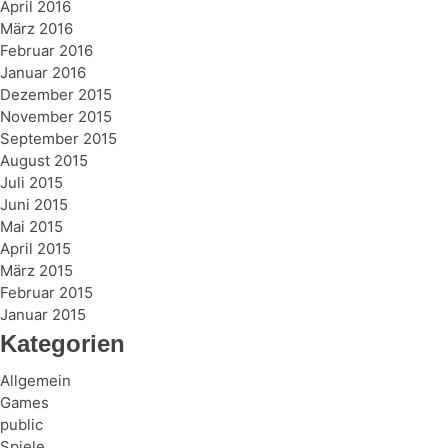
April 2016
März 2016
Februar 2016
Januar 2016
Dezember 2015
November 2015
September 2015
August 2015
Juli 2015
Juni 2015
Mai 2015
April 2015
März 2015
Februar 2015
Januar 2015
Kategorien
Allgemein
Games
public
Spiele