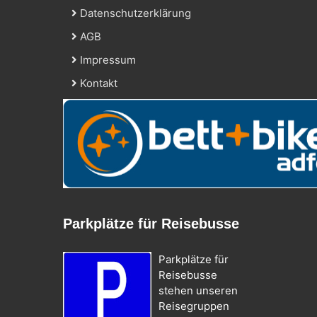
Datenschutzerklärung
AGB
Impressum
Kontakt
Parkplätze für Reisebusse
Parkplätze für
Reisebusse
stehen unseren
Reisegruppen