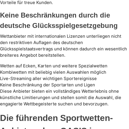
Vorteile für treue Kunden.
Keine Beschränkungen durch die
deutsche Glücksspielgesetzgebung
Wettanbieter mit internationalen Lizenzen unterliegen nicht
den restriktiven Auflagen des deutschen
Glücksspielstaatsvertrags und können dadurch ein wesentlich
breiteres Angebot bereitstellen.
Wetten auf Ecken, Karten und weitere Spezialwetten
Kombiwetten mit beliebig vielen Auswahlen möglich
Live-Streaming aller wichtigen Sportereignisse
Keine Beschränkung der Sportarten und Ligen
Diese Anbieter bieten ein vollständiges Wetterlebnis ohne
künstliche Limitierungen und stellen somit die Auswahl, die
engagierte Wettbegeisterte suchen und bevorzugen.
Die führenden Sportwetten-