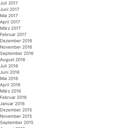
Juli 2017
Juni 2017
Mai 2017
April 2017
März 2017
Februar 2017
Dezember 2016
November 2016
September 2016
August 2016
Juli 2016
Juni 2016
Mai 2016
April 2016
März 2016
Februar 2016
Januar 2016
Dezember 2015
November 2015
September 2015