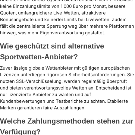
keine Einzahlungslimits von 1.000 Euro pro Monat, bessere
Quoten, umfangreichere Live-Wetten, attraktivere
Bonusangebote und keinerlei Limits bei Livewetten. Zudem
fällt die zentralisierte Sperrung weg über mehrere Plattformen
hinweg, was mehr Eigenverantwortung gestattet.
Wie geschützt sind alternative
Sportwetten-Anbieter?
Zuverlässige globale Wettanbieter mit gültigen europäischen
Lizenzen unterliegen rigorosen Sicherheitsanforderungen. Sie
nutzen SSL-Verschlüsselung, werden regelmäßig überprüft
und bieten verantwortungsvolles Wetten an. Entscheidend ist,
nur lizenzierte Anbieter zu wählen und auf
Kundenbewertungen und Testberichte zu achten. Etablierte
Marken garantieren faire Auszahlungen.
Welche Zahlungsmethoden stehen zur
Verfügung?