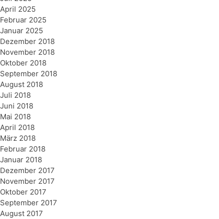
April 2025
Februar 2025
Januar 2025
Dezember 2018
November 2018
Oktober 2018
September 2018
August 2018
Juli 2018
Juni 2018
Mai 2018
April 2018
März 2018
Februar 2018
Januar 2018
Dezember 2017
November 2017
Oktober 2017
September 2017
August 2017