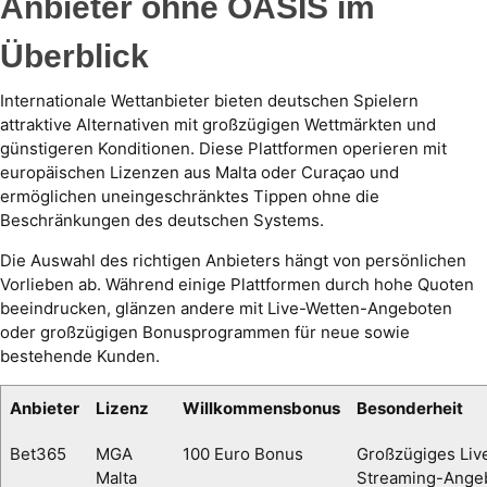
Anbieter ohne OASIS im
Überblick
Internationale Wettanbieter bieten deutschen Spielern
attraktive Alternativen mit großzügigen Wettmärkten und
günstigeren Konditionen. Diese Plattformen operieren mit
europäischen Lizenzen aus Malta oder Curaçao und
ermöglichen uneingeschränktes Tippen ohne die
Beschränkungen des deutschen Systems.
Die Auswahl des richtigen Anbieters hängt von persönlichen
Vorlieben ab. Während einige Plattformen durch hohe Quoten
beeindrucken, glänzen andere mit Live-Wetten-Angeboten
oder großzügigen Bonusprogrammen für neue sowie
bestehende Kunden.
Anbieter
Lizenz
Willkommensbonus
Besonderheit
Bet365
MGA
100 Euro Bonus
Großzügiges Liv
Malta
Streaming-Ange