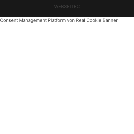
WEBSEITEC
Consent Management Platform von Real Cookie Banner