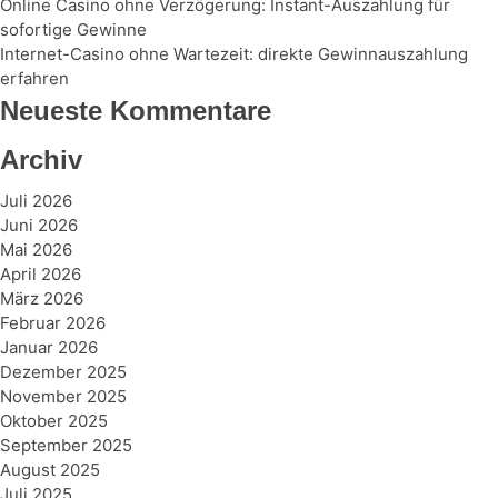
Online Casino ohne Verzögerung: Instant-Auszahlung für
sofortige Gewinne
Internet-Casino ohne Wartezeit: direkte Gewinnauszahlung
erfahren
Neueste Kommentare
Archiv
Juli 2026
Juni 2026
Mai 2026
April 2026
März 2026
Februar 2026
Januar 2026
Dezember 2025
November 2025
Oktober 2025
September 2025
August 2025
Juli 2025