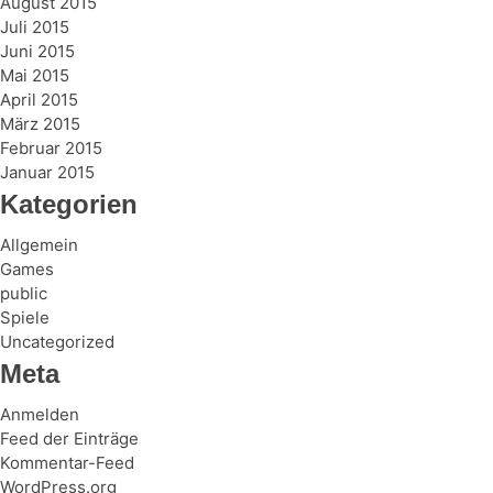
August 2015
Juli 2015
Juni 2015
Mai 2015
April 2015
März 2015
Februar 2015
Januar 2015
Kategorien
Allgemein
Games
public
Spiele
Uncategorized
Meta
Anmelden
Feed der Einträge
Kommentar-Feed
WordPress.org