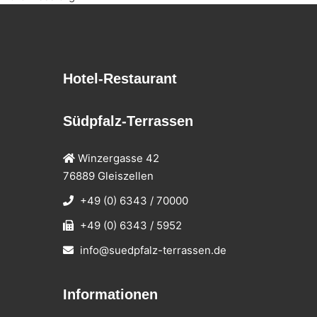
Hotel-Restaurant
Südpfalz-Terrassen
Winzergasse 42
76889 Gleiszellen
+49 (0) 6343 / 70000
+49 (0) 6343 / 5952
info@suedpfalz-terrassen.de
Informationen