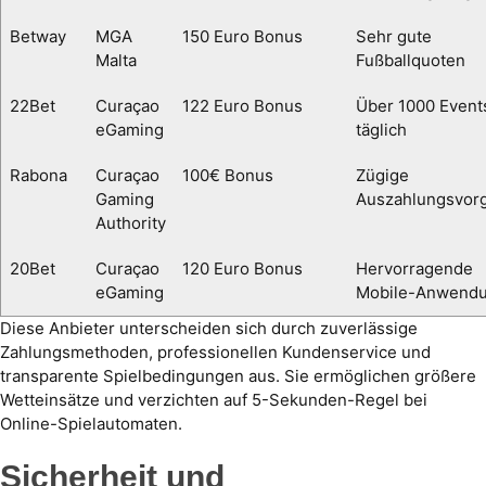
Betway
MGA
150 Euro Bonus
Sehr gute
Malta
Fußballquoten
22Bet
Curaçao
122 Euro Bonus
Über 1000 Event
eGaming
täglich
Rabona
Curaçao
100€ Bonus
Zügige
Gaming
Auszahlungsvor
Authority
20Bet
Curaçao
120 Euro Bonus
Hervorragende
eGaming
Mobile-Anwend
Diese Anbieter unterscheiden sich durch zuverlässige
Zahlungsmethoden, professionellen Kundenservice und
transparente Spielbedingungen aus. Sie ermöglichen größere
Wetteinsätze und verzichten auf 5-Sekunden-Regel bei
Online-Spielautomaten.
Sicherheit und