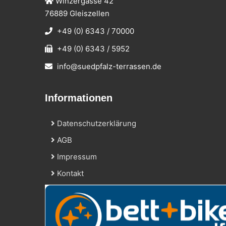
Winzergasse 42
76889 Gleiszellen
+49 (0) 6343 / 70000
+49 (0) 6343 / 5952
info@suedpfalz-terrassen.de
Informationen
Datenschutzerklärung
AGB
Impressum
Kontakt