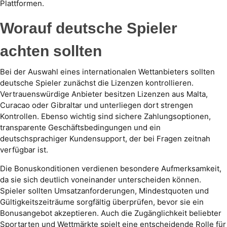
Plattformen.
Worauf deutsche Spieler
achten sollten
Bei der Auswahl eines internationalen Wettanbieters sollten
deutsche Spieler zunächst die Lizenzen kontrollieren.
Vertrauenswürdige Anbieter besitzen Lizenzen aus Malta,
Curacao oder Gibraltar und unterliegen dort strengen
Kontrollen. Ebenso wichtig sind sichere Zahlungsoptionen,
transparente Geschäftsbedingungen und ein
deutschsprachiger Kundensupport, der bei Fragen zeitnah
verfügbar ist.
Die Bonuskonditionen verdienen besondere Aufmerksamkeit,
da sie sich deutlich voneinander unterscheiden können.
Spieler sollten Umsatzanforderungen, Mindestquoten und
Gültigkeitszeiträume sorgfältig überprüfen, bevor sie ein
Bonusangebot akzeptieren. Auch die Zugänglichkeit beliebter
Sportarten und Wettmärkte spielt eine entscheidende Rolle für