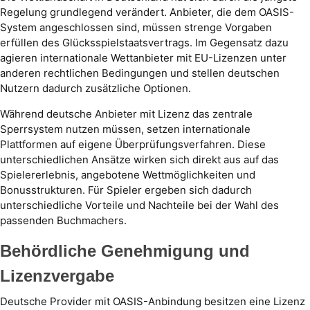
Regelung grundlegend verändert. Anbieter, die dem OASIS-
System angeschlossen sind, müssen strenge Vorgaben
erfüllen des Glücksspielstaatsvertrags. Im Gegensatz dazu
agieren internationale Wettanbieter mit EU-Lizenzen unter
anderen rechtlichen Bedingungen und stellen deutschen
Nutzern dadurch zusätzliche Optionen.
Während deutsche Anbieter mit Lizenz das zentrale
Sperrsystem nutzen müssen, setzen internationale
Plattformen auf eigene Überprüfungsverfahren. Diese
unterschiedlichen Ansätze wirken sich direkt aus auf das
Spielererlebnis, angebotene Wettmöglichkeiten und
Bonusstrukturen. Für Spieler ergeben sich dadurch
unterschiedliche Vorteile und Nachteile bei der Wahl des
passenden Buchmachers.
Behördliche Genehmigung und
Lizenzvergabe
Deutsche Provider mit OASIS-Anbindung besitzen eine Lizenz