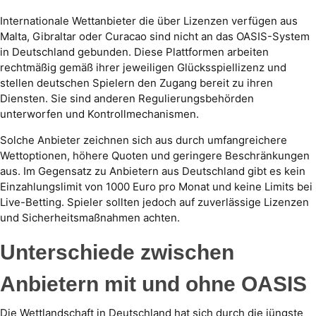
Internationale Wettanbieter die über Lizenzen verfügen aus
Malta, Gibraltar oder Curacao sind nicht an das OASIS-System
in Deutschland gebunden. Diese Plattformen arbeiten
rechtmäßig gemäß ihrer jeweiligen Glücksspiellizenz und
stellen deutschen Spielern den Zugang bereit zu ihren
Diensten. Sie sind anderen Regulierungsbehörden
unterworfen und Kontrollmechanismen.
Solche Anbieter zeichnen sich aus durch umfangreichere
Wettoptionen, höhere Quoten und geringere Beschränkungen
aus. Im Gegensatz zu Anbietern aus Deutschland gibt es kein
Einzahlungslimit von 1000 Euro pro Monat und keine Limits bei
Live-Betting. Spieler sollten jedoch auf zuverlässige Lizenzen
und Sicherheitsmaßnahmen achten.
Unterschiede zwischen
Anbietern mit und ohne OASIS
Die Wettlandschaft in Deutschland hat sich durch die jüngste