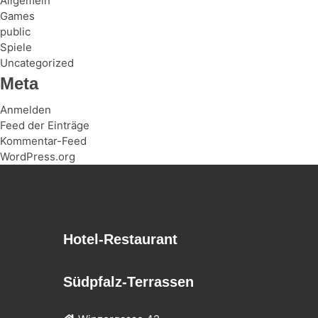
Allgemein
Games
public
Spiele
Uncategorized
Meta
Anmelden
Feed der Einträge
Kommentar-Feed
WordPress.org
Hotel-Restaurant
Südpfalz-Terrassen