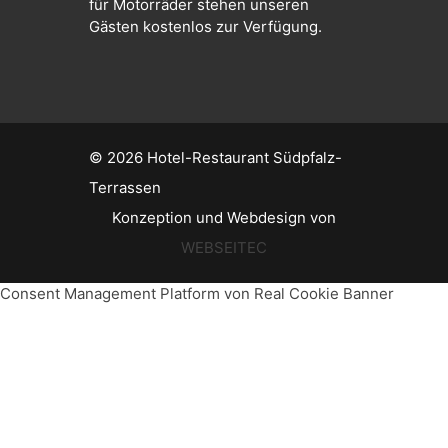
für Motorräder stehen unseren
Gästen kostenlos zur Verfügung.
© 2026
Hotel-Restaurant Südpfalz-
Terrassen
Konzeption und Webdesign von
WEBSEITEC
Consent Management Platform von Real Cookie Banner