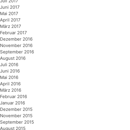
Juli 2017
Juni 2017
Mai 2017
April 2017
März 2017
Februar 2017
Dezember 2016
November 2016
September 2016
August 2016
Juli 2016
Juni 2016
Mai 2016
April 2016
März 2016
Februar 2016
Januar 2016
Dezember 2015
November 2015
September 2015
August 2015