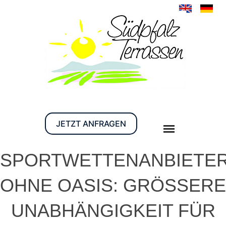
JETZT ANFRAGEN
SPORTWETTENANBIETE
OHNE OASIS: GRÖSSERE U
NABHÄNGIGKEIT FÜR D