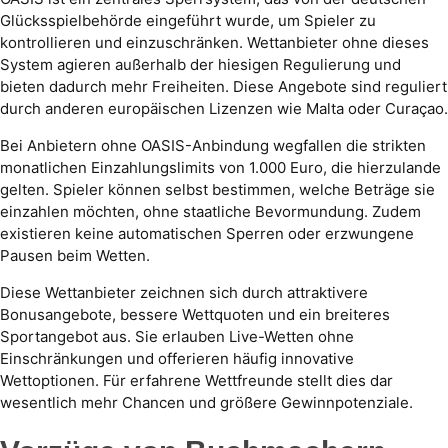
Glücksspielbehörde eingeführt wurde, um Spieler zu
kontrollieren und einzuschränken. Wettanbieter ohne dieses
System agieren außerhalb der hiesigen Regulierung und
bieten dadurch mehr Freiheiten. Diese Angebote sind reguliert
durch anderen europäischen Lizenzen wie Malta oder Curaçao.
Bei Anbietern ohne OASIS-Anbindung wegfallen die strikten
monatlichen Einzahlungslimits von 1.000 Euro, die hierzulande
gelten. Spieler können selbst bestimmen, welche Beträge sie
einzahlen möchten, ohne staatliche Bevormundung. Zudem
existieren keine automatischen Sperren oder erzwungene
Pausen beim Wetten.
Diese Wettanbieter zeichnen sich durch attraktivere
Bonusangebote, bessere Wettquoten und ein breiteres
Sportangebot aus. Sie erlauben Live-Wetten ohne
Einschränkungen und offerieren häufig innovative
Wettoptionen. Für erfahrene Wettfreunde stellt dies dar
wesentlich mehr Chancen und größere Gewinnpotenziale.